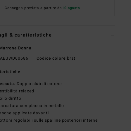
Consegna prevista a partire da
10 agosto
agli & caratteristiche
 Marrone Donna
ABJWD00686
Codice colore
brst
teristiche
essuto:
Doppio slub di cotone
estibilità relaxed
ollo diritto
arcatura con placca in metallo
asche applicate davanti
ottoni regolabili sulle spalline posteriori interne