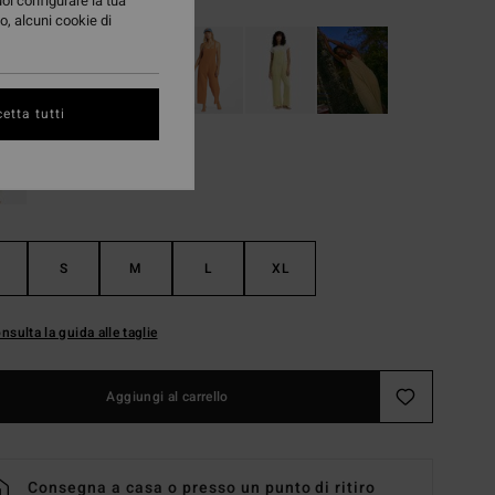
uoi configurare la tua
o, alcuni cookie di
etta tutti
S
M
L
XL
nsulta la guida alle taglie
Aggiungi al carrello
Consegna a casa o presso un punto di ritiro