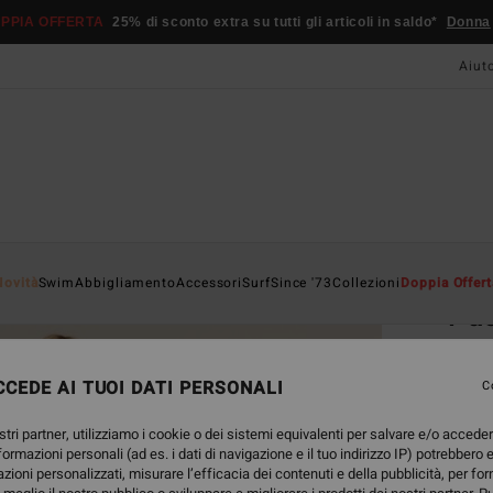
PPIA OFFERTA
25% di sconto extra su tutti gli articoli in saldo*
Donna
Aiut
Home
Novità
Swim
Abbigliamento
Accessori
Surf
Since '73
Collezioni
Doppia Offert
Pac
Tuta 
CEDE AI TUOI DATI PERSONALI
4.8
C
75,
stri partner, utilizziamo i cookie o dei sistemi equivalenti per salvare e/o accede
nformazioni personali (ad es. i dati di navigazione e il tuo indirizzo IP) potrebbero e
azioni personalizzati, misurare l’efficacia dei contenuti e della pubblicità, per fo
Color