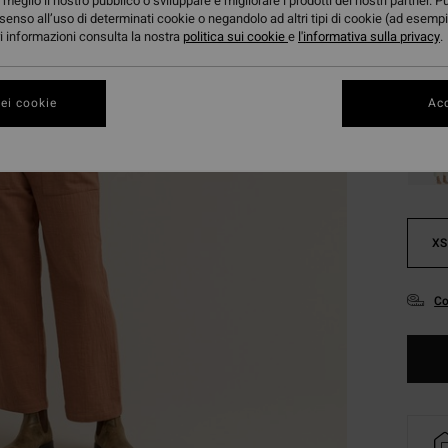
meglio il nostro pubblico o sviluppare e migliorare i prodotti dei nostri partner. P
senso all’uso di determinati cookie o negandolo ad altri tipi di cookie (ad esempi
ori informazioni consulta la nostra
politica sui cookie
e
l'informativa sulla privacy
.
ei cookie
Acc
XS
Co