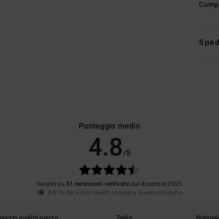
Comp
Sped
Punteggio medio
4.8
/5
basato su
31 recensioni verificate
dal dicembre 2025
Il 81% dei nostri clienti consiglia questo prodotto
pporto qualità-prezzo
Taglia
Material