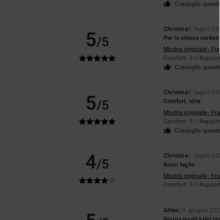
Consiglio quest
Christine
5. luglio 2
5
/5
Per lo stesso motivo
Mostra originale - Fr
Comfort
: 5
Rapport
/5
Consiglio quest
Christine
5. luglio 2
5
/5
Comfort, stile
Mostra originale - Fr
Comfort
: 5
Rapport
/5
Consiglio quest
4
Christine
1. luglio 2
/5
Buon taglio
Mostra originale - Fr
Comfort
: 4
Rapport
/5
Gilles
29. giugno 20
Buona qualità del pr