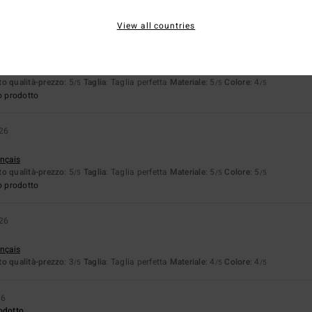
o prodotto
View all countries
026
 di prima
ançais
o qualità-prezzo
: 5
Taglia
: Taglia perfetta
Materiale
: 5
Colore
: 4
/5
/5
/5
o prodotto
026
ançais
o qualità-prezzo
: 5
Taglia
: Taglia perfetta
Materiale
: 5
Colore
: 5
/5
/5
/5
o prodotto
026
ançais
o qualità-prezzo
: 3
Taglia
: Taglia perfetta
Materiale
: 4
Colore
: 4
/5
/5
/5
26
odotto.