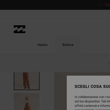
Salta
DO
alle
informazioni
sul
prodotto
Uomo
Donna
NUOVO PRODOTTO
SCEGLI COSA SUC
In collaborazione con i no
sul tuo dispositivo. Tali i
offrirti contenuti e inform