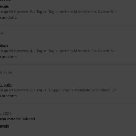
ançais
o qualità-prezzo
: 5
Taglia
: Taglia perfetta
Materiale
: 5
Colore
: 5
/5
/5
/5
o prodotto
26
utsch
o qualità-prezzo
: 4
Taglia
: Taglia perfetta
Materiale
: 5
Colore
: 5
/5
/5
/5
o prodotto
no 2026
rtuguês
o qualità-prezzo
: 5
Taglia
: Troppo grande
Materiale
: 5
Colore
: 5
/5
/5
/5
o prodotto
no 2026
on materiali salutari
ançais