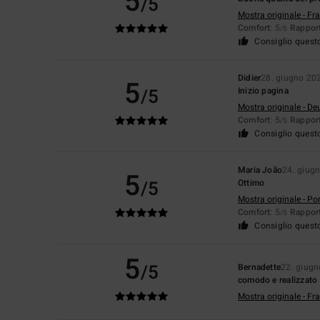
5
/5
Mostra originale - Fr
Comfort
: 5
Rapport
/5
Consiglio quest
Didier
28. giugno 20
5
/5
Inizio pagina
Mostra originale - De
Comfort
: 5
Rapport
/5
Consiglio quest
Maria João
24. giug
5
/5
Ottimo
Mostra originale - Po
Comfort
: 5
Rapport
/5
Consiglio quest
5
/5
Bernadette
22. giug
comodo e realizzato c
Mostra originale - Fr