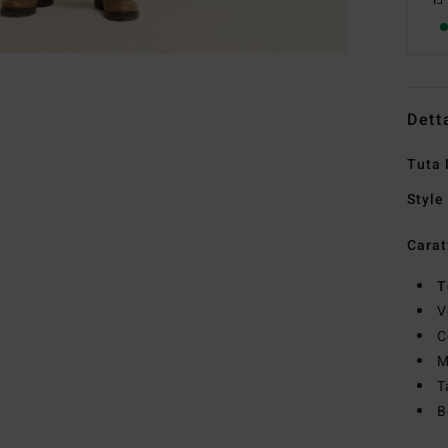
Dett
Tuta
Style
Carat
T
V
C
M
T
B