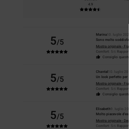
4.9
Marina
10. luglio 20
5
/5
Sono molto soddisfa
Mostra originale - Fr
Comfort
: 5
Rapport
/5
Consiglio quest
Chantal
10. luglio 2
5
/5
Un look perfetto per
Mostra originale - Fr
Comfort
: 5
Rapport
/5
Consiglio quest
Elisabeth
9. luglio 2
5
/5
Molto piacevole d'est
Mostra originale - De
Comfort
: 5
Rapport
/5