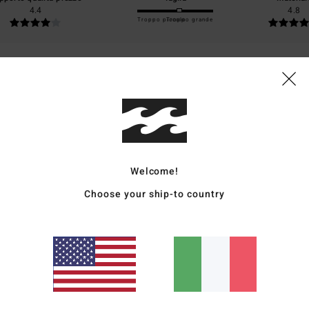
4.4
4.8
Troppo piccolo
Troppo grande
26
tta del mio acquisto
ançais
o qualità-prezzo
: 5
Taglia
: Troppo grande
Materiale
: 5
Colore
: 5
/5
/5
/5
o prodotto
Welcome!
026
 questa stagione calda.
Choose your ship-to country
ançais
o qualità-prezzo
: 4
Taglia
: Taglia perfetta
Materiale
: 5
Colore
: 5
/5
/5
/5
o prodotto
026
ate, colore perfetto!
utsch
o qualità-prezzo
: 5
Taglia
: Taglia perfetta
Materiale
: 5
Colore
: 5
/5
/5
/5