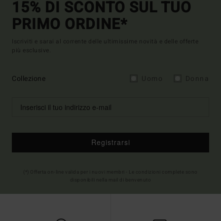
15% DI SCONTO SUL TUO
PRIMO ORDINE*
Iscriviti e sarai al corrente delle ultimissime novità e delle offerte
più esclusive.
Collezione
Uomo
Donna
Registrarsi
(*) Offerta on-line valida per i nuovi membri - Le condizioni complete sono
disponibili nella mail di benvenuto