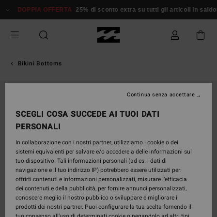
Salta
DOPPIA OFFERTA
25% di sconto extra su tutti gli articoli in saldo*
alle
informazioni
sul
prodotto
Bikini Bottoms
Continua senza accettare
SCEGLI COSA SUCCEDE AI TUOI DATI
PERSONALI
In collaborazione con i nostri partner, utilizziamo i cookie o dei
sistemi equivalenti per salvare e/o accedere a delle informazioni sul
tuo dispositivo. Tali informazioni personali (ad es. i dati di
navigazione e il tuo indirizzo IP) potrebbero essere utilizzati per:
offrirti contenuti e informazioni personalizzati, misurare l’efficacia
dei contenuti e della pubblicità, per fornire annunci personalizzati,
conoscere meglio il nostro pubblico o sviluppare e migliorare i
prodotti dei nostri partner. Puoi configurare la tua scelta fornendo il
tuo consenso all’uso di determinati cookie o negandolo ad altri tipi