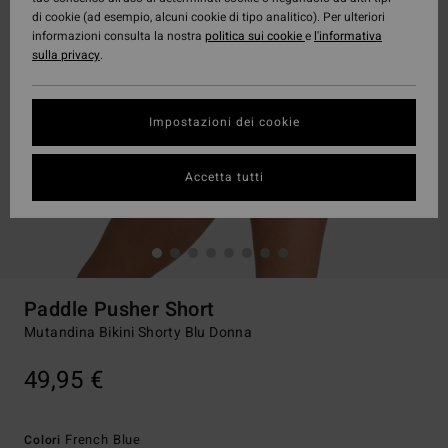
di cookie (ad esempio, alcuni cookie di tipo analitico). Per ulteriori
informazioni consulta la nostra
politica sui cookie
e
l'informativa
sulla privacy
.
Impostazioni dei cookie
Accetta tutti
Paddle Pusher Short
Mutandina Bikini Shorty Blu Donna
49,95 €
French Blue
Colori