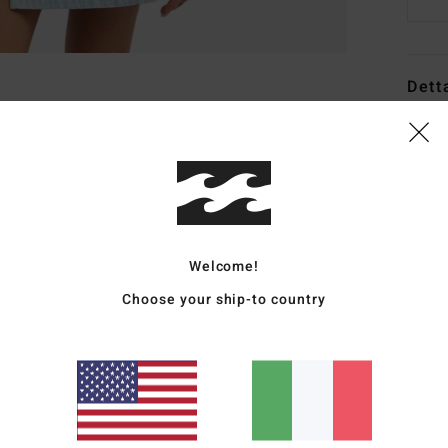
Dett
Felpa
Style
Carat
T
Welcome!
poli
Choose your ship-to country
T
V
G
T
S