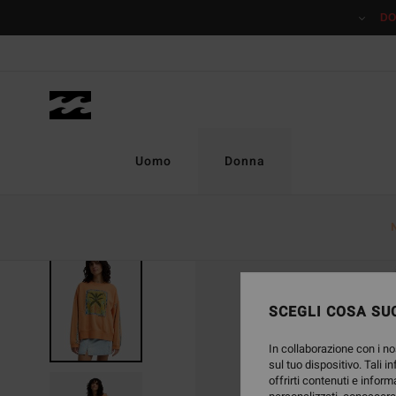
Salta
DO
alle
informazioni
sul
prodotto
Uomo
Donna
SCEGLI COSA SUC
In collaborazione con i no
sul tuo dispositivo. Tali i
offrirti contenuti e inform