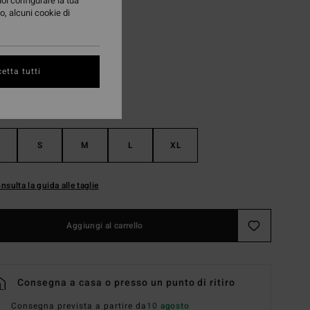
uoi configurare la tua
o, alcuni cookie di
Tangerine
i
etta tutti
S
M
L
XL
nsulta la guida alle taglie
Aggiungi al carrello
Consegna a casa o presso un punto di ritiro
Consegna prevista a partire da
10 agosto