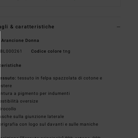
agli & caratteristiche
 Arancione Donna
BL000261
Codice colore
tng
teristiche
essuto:
tessuto in felpa spazzolata di cotone e
estere
intura a pigmento per indumenti
estibilità oversize
irocollo
asche sulla giunzione laterale
erigrafia con logo sul davanti e sulle maniche