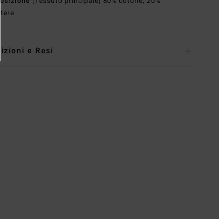
osizione
[Tessuto principale] 80% cotone, 20%
stere
izioni e Resi