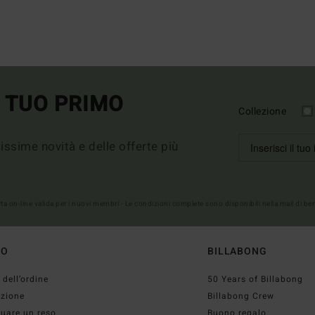
L TUO PRIMO
Collezione
imissime novità e delle offerte più
erta on-line valida per i nuovi membri - Le condizioni complete sono disponibili nella mail di b
TO
BILLABONG
 dell’ordine
50 Years of Billabong
izione
Billabong Crew
tuare un reso
Buono regalo