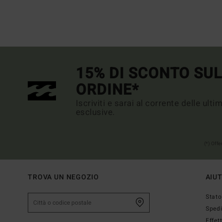
15% DI SCONTO SU
ORDINE*
Iscriviti e sarai al corrente delle ult
esclusive.
(*) Off
TROVA UN NEGOZIO
AIU
Stato
Sped
Effet