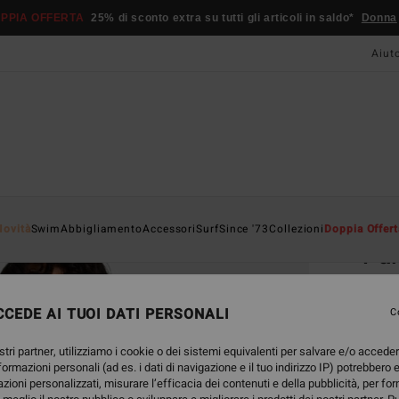
PPIA OFFERTA
25% di sconto extra su tutti gli articoli in saldo*
Donna
Aiut
Home
Novità
Swim
Abbigliamento
Accessori
Surf
Since '73
Collezioni
Doppia Offert
Pa
Felpa
CEDE AI TUOI DATI PERSONALI
C
65,95
34,
stri partner, utilizziamo i cookie o dei sistemi equivalenti per salvare e/o accede
nformazioni personali (ad es. i dati di navigazione e il tuo indirizzo IP) potrebbero e
OFFER
azioni personalizzati, misurare l’efficacia dei contenuti e della pubblicità, per fo
DOPPI