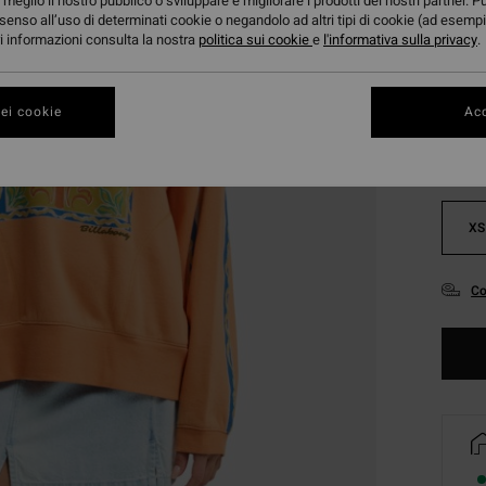
meglio il nostro pubblico o sviluppare e migliorare i prodotti dei nostri partner. P
senso all’uso di determinati cookie o negandolo ad altri tipi di cookie (ad esempi
ori informazioni consulta la nostra
politica sui cookie
e
l'informativa sulla privacy
.
Color
ei cookie
Acc
XS
Co