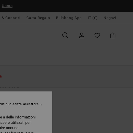
Uomo
o & Contatti
Carta Regalo
Billabong App
IT (€)
Negozi
Donna
Abbigliamento
Felpe
a
lm Rio
 Arancione Donna
ontinua senza accettare
 €
47%
63 €
re a delle informazioni
ssere utilizzati per:
TE
rnire annunci
A OFFERTA 25%