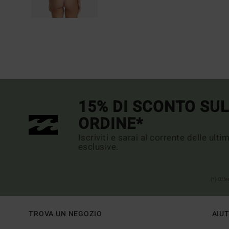
15% DI SCONTO SU
ORDINE*
Iscriviti e sarai al corrente delle ult
esclusive.
(*) Off
TROVA UN NEGOZIO
AIU