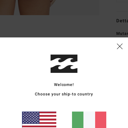
Dett
Mutan
Style
Carat
C
T
poli
Welcome!
V
Choose your ship-to country
V
V
cent
C
C