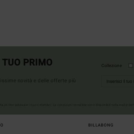
L TUO PRIMO
Collezione
imissime novità e delle offerte più
erta on-line valida per i nuovi membri - Le condizioni complete sono disponibili nella mail di b
TO
BILLABONG