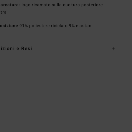
arcatura:
logo ricamato sulla cucitura posteriore
stra
osizione
91% poliestere riciclato 9% elastan
izioni e Resi