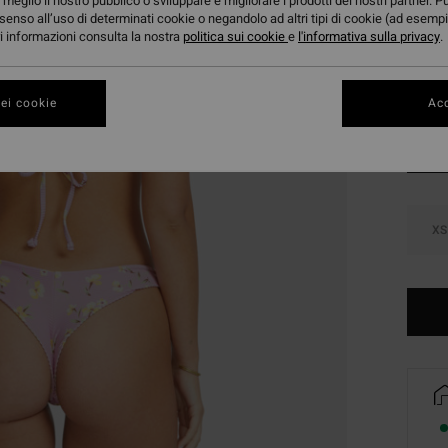
meglio il nostro pubblico o sviluppare e migliorare i prodotti dei nostri partner. P
DOPPI
senso all’uso di determinati cookie o negandolo ad altri tipi di cookie (ad esempi
ori informazioni consulta la nostra
politica sui cookie
e
l'informativa sulla privacy
.
Color
ei cookie
Acc
XS