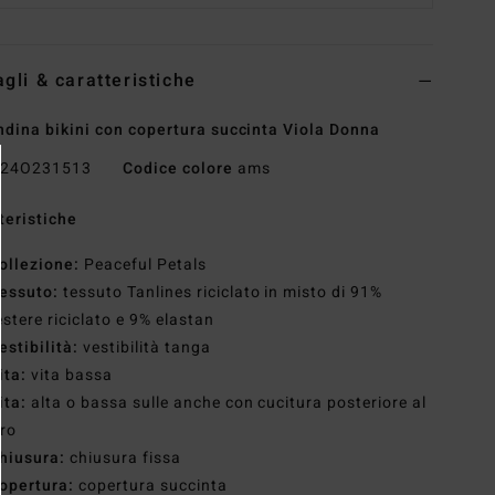
agli & caratteristiche
dina bikini con copertura succinta Viola Donna
24O231513
Codice colore
ams
teristiche
ollezione:
Peaceful Petals
essuto:
tessuto Tanlines riciclato in misto di 91%
estere riciclato e 9% elastan
estibilità:
vestibilità tanga
ita:
vita bassa
ita:
alta o bassa sulle anche con cucitura posteriore al
ro
hiusura:
chiusura fissa
opertura:
copertura succinta