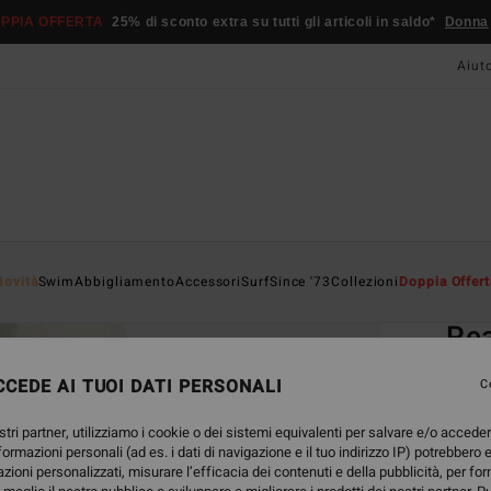
PPIA OFFERTA
25% di sconto extra su tutti gli articoli in saldo*
Donna
Aiut
Home
Novità
Swim
Abbigliamento
Accessori
Surf
Since '73
Collezioni
Doppia Offert
EC
Pea
Mutan
CEDE AI TUOI DATI PERSONALI
C
39,95
stri partner, utilizziamo i cookie o dei sistemi equivalenti per salvare e/o accede
14,
nformazioni personali (ad es. i dati di navigazione e il tuo indirizzo IP) potrebbero e
azioni personalizzati, misurare l’efficacia dei contenuti e della pubblicità, per fo
OFFER