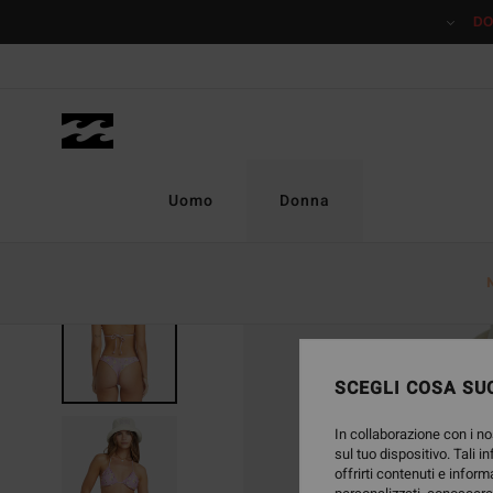
Salta
DO
alle
informazioni
sul
prodotto
Uomo
Donna
SCEGLI COSA SUC
In collaborazione con i no
sul tuo dispositivo. Tali i
offrirti contenuti e inform