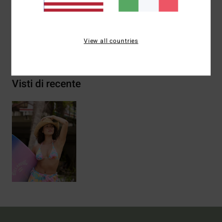
22% elastan
View all countries
Spedizioni e Resi
Visti di recente