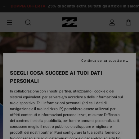
Salta
DOPPIA OFFERTA
25% di sconto extra su tutti gli articoli in saldo*
alle
informazioni
sul
prodotto
Continua senza accettare
SCEGLI COSA SUCCEDE AI TUOI DATI
PERSONALI
In collaborazione con i nostri partner, utilizziamo i cookie o dei
sistemi equivalenti per salvare e/o accedere a delle informazioni sul
tuo dispositivo. Tali informazioni personali (ad es. i dati di
navigazione e il tuo indirizzo IP) potrebbero essere utilizzati per:
offrirti contenuti e informazioni personalizzati, misurare l’efficacia
dei contenuti e della pubblicità, per fornire annunci personalizzati,
conoscere meglio il nostro pubblico o sviluppare e migliorare i
prodotti dei nostri partner. Puoi configurare la tua scelta fornendo il
tuo consenso all’uso di determinati cookie o negandolo ad altri tipi