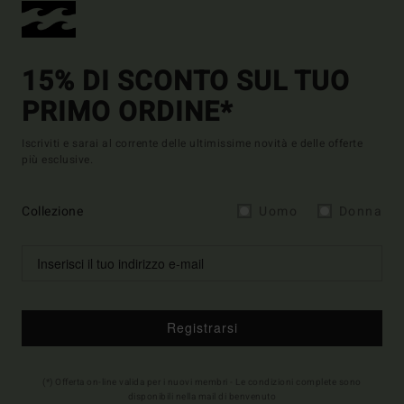
15% DI SCONTO SUL TUO
PRIMO ORDINE*
Iscriviti e sarai al corrente delle ultimissime novità e delle offerte
più esclusive.
Collezione
Uomo
Donna
Registrarsi
(*) Offerta on-line valida per i nuovi membri - Le condizioni complete sono
disponibili nella mail di benvenuto