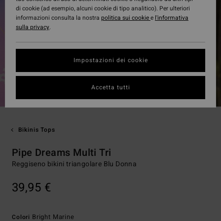
di cookie (ad esempio, alcuni cookie di tipo analitico). Per ulteriori
informazioni consulta la nostra
politica sui cookie
e
l'informativa
sulla privacy
.
Impostazioni dei cookie
Accetta tutti
Bikinis Tops
Pipe Dreams Multi Tri
Reggiseno bikini triangolare Blu Donna
39,95 €
Bright Marine
Colori