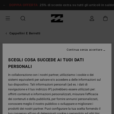
Salta
DOPPIA OFFERTA
25% di sconto extra su tutti gli articoli in saldo*
alle
informazioni
sul
prodotto
Cappellini E Berretti
Continua senza accettare
SCEGLI COSA SUCCEDE AI TUOI DATI
PERSONALI
In collaborazione con i nostri partner, utilizziamo i cookie o dei
sistemi equivalenti per salvare e/o accedere a delle informazioni sul
tuo dispositivo. Tali informazioni personali (ad es. i dati di
navigazione e il tuo indirizzo IP) potrebbero essere utilizzati per:
offrirti contenuti e informazioni personalizzati, misurare l’efficacia
dei contenuti e della pubblicità, per fornire annunci personalizzati,
conoscere meglio il nostro pubblico o sviluppare e migliorare i
prodotti dei nostri partner. Puoi configurare la tua scelta fornendo il
tuo consenso all’uso di determinati cookie o negandolo ad altri tipi