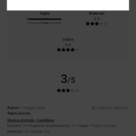
Taglia
Materiale
3.0
Troppo piccolo
Troppo grande
Colore
4.0
3
/5
Ruben
5. maggio 2026
Acquisto verificato
Taglia piccola
Mostra originale - Castellano
Comfort
: 3
Rapporto qualità-prezzo
: 2
Taglia
: Troppo piccolo
/5
/5
Materiale
: 3
Colore
: 4
/5
/5