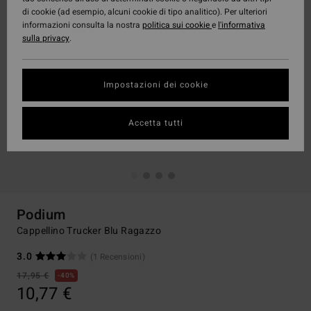
di cookie (ad esempio, alcuni cookie di tipo analitico). Per ulteriori
informazioni consulta la nostra
politica sui cookie
e
l'informativa
sulla privacy
.
Impostazioni dei cookie
Accetta tutti
Podium
Cappellino Trucker Blu Ragazzo
3.0
(1 Recensioni)
17,95 €
40%
10,77 €