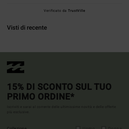
Verificato da
TrustVille
Visti di recente
15% DI SCONTO SUL TUO
PRIMO ORDINE*
Iscriviti e sarai al corrente delle ultimissime novità e delle offerte
più esclusive.
Collezione
Uomo
Donna