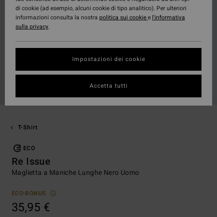
di cookie (ad esempio, alcuni cookie di tipo analitico). Per ulteriori
informazioni consulta la nostra
politica sui cookie
e
l'informativa
sulla privacy
.
Impostazioni dei cookie
Accetta tutti
T-Shirt
ECO
Re Issue
Maglietta a Maniche Lunghe Nero Uomo
ECO-BONUS
35,95 €