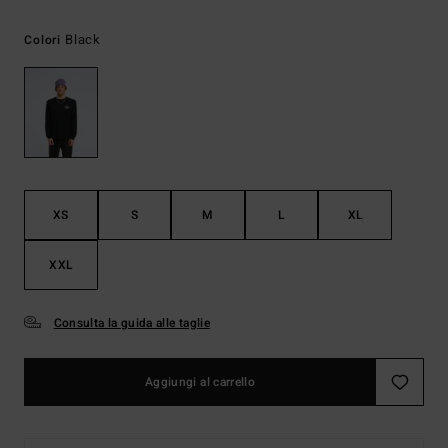
Black
Colori
XS
S
M
L
XL
XXL
Consulta la guida alle taglie
Aggiungi al carrello