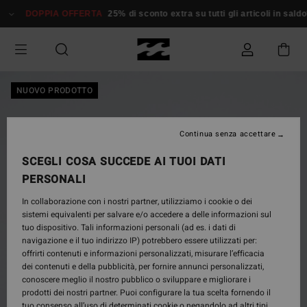
Salta
DOPPIA OFFERTA
25% di sconto extra su tutti gli articoli in saldo*
alle
informazioni
sul
prodotto
NUOVO PRODOTTO
Continua senza accettare
SCEGLI COSA SUCCEDE AI TUOI DATI
PERSONALI
In collaborazione con i nostri partner, utilizziamo i cookie o dei
sistemi equivalenti per salvare e/o accedere a delle informazioni sul
tuo dispositivo. Tali informazioni personali (ad es. i dati di
navigazione e il tuo indirizzo IP) potrebbero essere utilizzati per:
offrirti contenuti e informazioni personalizzati, misurare l’efficacia
dei contenuti e della pubblicità, per fornire annunci personalizzati,
conoscere meglio il nostro pubblico o sviluppare e migliorare i
prodotti dei nostri partner. Puoi configurare la tua scelta fornendo il
tuo consenso all’uso di determinati cookie o negandolo ad altri tipi