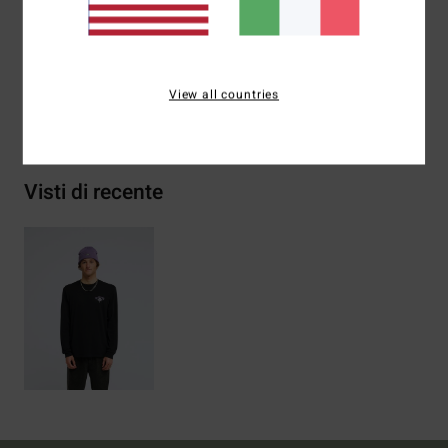
Composizione
[Tessuto principale] 70% cotone, 30%
cotone riciclato
View all countries
Spedizioni e Resi
Visti di recente