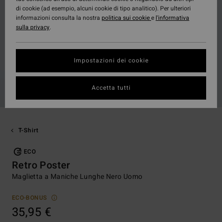
di cookie (ad esempio, alcuni cookie di tipo analitico). Per ulteriori
informazioni consulta la nostra
politica sui cookie
e
l'informativa
sulla privacy
.
Impostazioni dei cookie
Accetta tutti
T-Shirt
ECO
Retro Poster
Maglietta a Maniche Lunghe Nero Uomo
ECO-BONUS
35,95 €