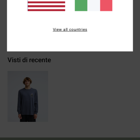
Composizione
[Tessuto principale] 70% cotone, 30%
cotone riciclato
View all countries
Spedizioni e Resi
Visti di recente