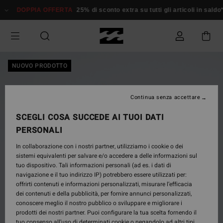
Salta
DOPPIA OFFERTA
25% di sconto extra su tutti gli articoli in saldo*
alle
informazioni
sul
prodotto
NUOVO PRODOTTO
Continua senza accettare
SCEGLI COSA SUCCEDE AI TUOI DATI
PERSONALI
In collaborazione con i nostri partner, utilizziamo i cookie o dei
sistemi equivalenti per salvare e/o accedere a delle informazioni sul
tuo dispositivo. Tali informazioni personali (ad es. i dati di
navigazione e il tuo indirizzo IP) potrebbero essere utilizzati per:
offrirti contenuti e informazioni personalizzati, misurare l’efficacia
dei contenuti e della pubblicità, per fornire annunci personalizzati,
conoscere meglio il nostro pubblico o sviluppare e migliorare i
prodotti dei nostri partner. Puoi configurare la tua scelta fornendo il
tuo consenso all’uso di determinati cookie o negandolo ad altri tipi