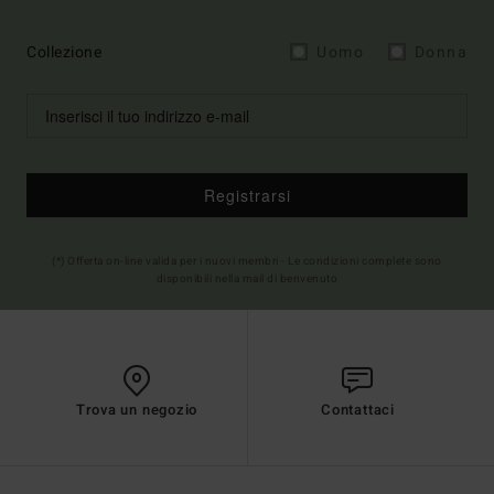
Collezione
Uomo
Donna
Registrarsi
(*) Offerta on-line valida per i nuovi membri - Le condizioni complete sono
disponibili nella mail di benvenuto
Trova un negozio
Contattaci