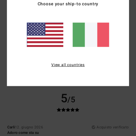
Choose your ship-to country
Comfort
Rapporto qualità-prezzo
5.0
4.5
Taglia
Materiale
4.5
Troppo piccolo
Troppo grande
Colore
5.0
View all countries
5
/5
Carli
12. giugno 2026
Acquisto verificato
Adoro come sta su