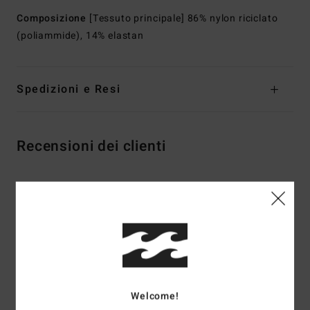
Composizione
[Tessuto principale] 86% nylon riciclato
(poliammide), 14% elastan
Spedizioni e Resi
Recensioni dei clienti
Punteggio medio
5.0
/5
basato su
2 recensioni verificate
dal maggio 2026
Il 100% dei nostri clienti consiglia questo prodotto
Welcome!