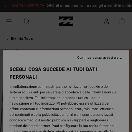
Salta
DOPPIA OFFERTA
25% di sconto extra su tutti gli articoli in sald
alle
informazioni
sul
prodotto
Bikinis Tops
Continua senza accettare
SCEGLI COSA SUCCEDE AI TUOI DATI
PERSONALI
In collaborazione con i nostri partner, utilizziamo i cookie o dei
sistemi equivalenti per salvare e/o accedere a delle informazioni sul
tuo dispositivo. Tali informazioni personali (ad es. i dati di
navigazione e il tuo indirizzo IP) potrebbero essere utilizzati per:
offrirti contenuti e informazioni personalizzati, misurare l’efficacia
dei contenuti e della pubblicità, per fornire annunci personalizzati,
conoscere meglio il nostro pubblico o sviluppare e migliorare i
prodotti dei nostri partner. Puoi configurare la tua scelta fornendo il
tuo consenso all’uso di determinati cookie o negandolo ad altri tipi