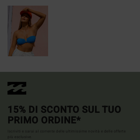
15% DI SCONTO SUL TUO
PRIMO ORDINE*
Iscriviti e sarai al corrente delle ultimissime novità e delle offerte
più esclusive.