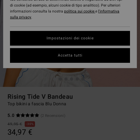
di cookie (ad esempio, alcuni cookie di tipo analitico). Per ulteriori
informazioni consulta la nostra
politica sui cookie
e
l'informativa
sulla privacy
.
Impostazioni dei cookie
Accetta tutti
Rising Tide V Bandeau
Top bikini a fascia Blu Donna
5.0
(2 Recensioni)
49,95 €
30%
34,97 €