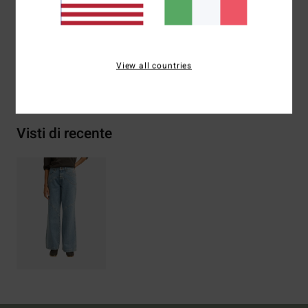
Composizione
[Tessuto principale] 100% cotone
View all countries
Spedizioni e Resi
Visti di recente