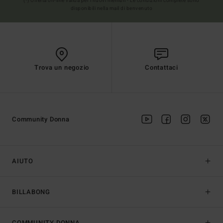
(*) Offerta on-line valida per i nuovi membri - Le condizioni complete sono
disponibili nella mail di benvenuto
Trova un negozio
Contattaci
Community Donna
AIUTO
BILLABONG
COMMUNITY DONNA