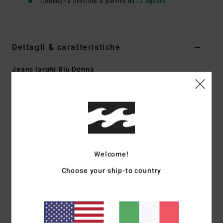
Consegna prevista a partire da
12 agosto
Dettagli & caratteristiche
Jeans larghi Blu Donna
Style
EBJDP03010
Codice colore
bfc0
Caratteristiche
Tessuto:
denim 100% cotone
Vestibilità:
regular, gamba larga
Welcome!
Vita fissa
Patta con zip e bottone
Choose your ship-to country
Modello a 5 tasche
Vestibilità d'ispirazione western
Ricamo sole sul davanti
Etichetta tessuta