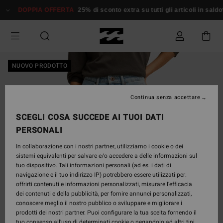
Salta
DOPPIA OFFERTA
25% di sconto extra su tutti gli articoli in saldo*
alle
informazioni
sul
prodotto
NUOVO PRODOTTO
Continua senza accettare
SCEGLI COSA SUCCEDE AI TUOI DATI
PERSONALI
In collaborazione con i nostri partner, utilizziamo i cookie o dei
sistemi equivalenti per salvare e/o accedere a delle informazioni sul
tuo dispositivo. Tali informazioni personali (ad es. i dati di
navigazione e il tuo indirizzo IP) potrebbero essere utilizzati per:
offrirti contenuti e informazioni personalizzati, misurare l’efficacia
dei contenuti e della pubblicità, per fornire annunci personalizzati,
conoscere meglio il nostro pubblico o sviluppare e migliorare i
prodotti dei nostri partner. Puoi configurare la tua scelta fornendo il
tuo consenso all’uso di determinati cookie o negandolo ad altri tipi