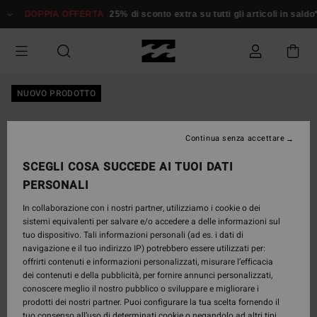
Salta
DOPPIA OFFERTA
25% di sconto extra su tutti gli articoli in saldo*
alle
informazioni
sul
prodotto
NUOVO PRODOTTO
Continua senza accettare
SCEGLI COSA SUCCEDE AI TUOI DATI
PERSONALI
In collaborazione con i nostri partner, utilizziamo i cookie o dei
sistemi equivalenti per salvare e/o accedere a delle informazioni sul
tuo dispositivo. Tali informazioni personali (ad es. i dati di
navigazione e il tuo indirizzo IP) potrebbero essere utilizzati per:
offrirti contenuti e informazioni personalizzati, misurare l’efficacia
dei contenuti e della pubblicità, per fornire annunci personalizzati,
conoscere meglio il nostro pubblico o sviluppare e migliorare i
prodotti dei nostri partner. Puoi configurare la tua scelta fornendo il
tuo consenso all’uso di determinati cookie o negandolo ad altri tipi