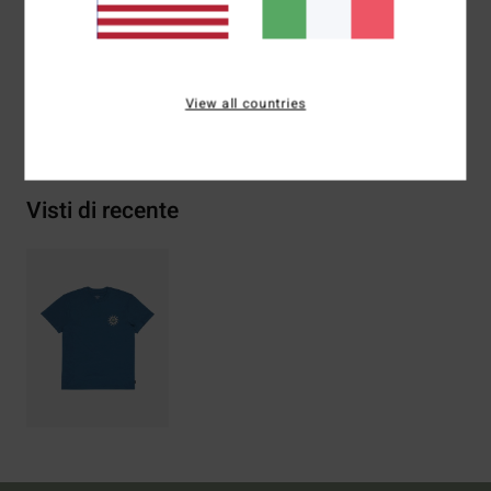
Composizione
[Tessuto principale] 70% cotone, 30%
cotone riciclato
View all countries
Spedizioni e Resi
Visti di recente