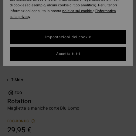
di cookie (ad esempio, alcuni cookie di tipo analitico). Per ulteriori
informazioni consulta la nostra
politica sui cookie
e
l'informativa
sulla privacy
.
Impostazioni dei cookie
Accetta tutti
T-Shirt
ECO
Rotation
Maglietta a maniche corte Blu Uomo
ECO-BONUS
29,95 €