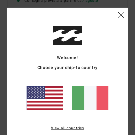
Consegna prevista a partire da
7 agosto
Dettagli & caratteristiche
Maglietta a maniche corte Nero uomo
Style
EBYZT00134
Codice colore
blk
Welcome!
Caratteristiche
Choose your ship-to country
Tessuti:
jersey di cotone
Peso 160 g/m2
Vestibilità:
vestibilità core
Stampa serigrafica sul davanti
Etichetta smacchinata
Composizione
[Tessuto principale] 100% cotone
View all countries