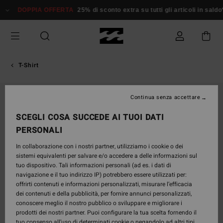
Salta
DOPPIA OFFERTA
25% di sconto extra su tutti gli articoli in saldo*
alle
informazioni
sul
prodotto
T-Shirt
Continua senza accettare
SCEGLI COSA SUCCEDE AI TUOI DATI
PERSONALI
In collaborazione con i nostri partner, utilizziamo i cookie o dei
sistemi equivalenti per salvare e/o accedere a delle informazioni sul
tuo dispositivo. Tali informazioni personali (ad es. i dati di
navigazione e il tuo indirizzo IP) potrebbero essere utilizzati per:
offrirti contenuti e informazioni personalizzati, misurare l’efficacia
dei contenuti e della pubblicità, per fornire annunci personalizzati,
conoscere meglio il nostro pubblico o sviluppare e migliorare i
prodotti dei nostri partner. Puoi configurare la tua scelta fornendo il
tuo consenso all’uso di determinati cookie o negandolo ad altri tipi