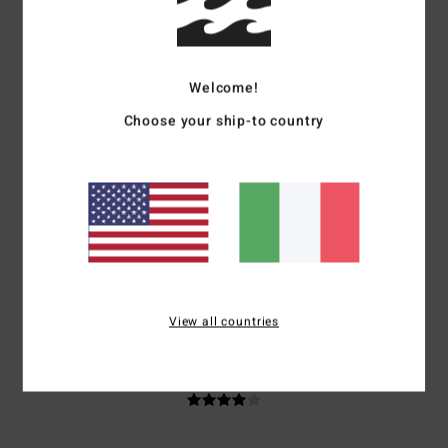
Mostra originale - Deutsch
Comfort
: 5
Rapporto qualità-prezzo
: 5
Taglia
: Piccolo
Materiale
: 5
/5
/5
/5
Colore
: 5
/5
Consiglio questo prodotto
Welcome!
5
Choose your ship-to country
/5
Client anonyme vérifié
8. febbraio 2026
Acquisto verificato
Dolce e confortante
Mostra originale - Français
Comfort
: 5
Rapporto qualità-prezzo
: 5
Taglia
: Grande
Materiale
: 5
/5
/5
/5
Consiglio questo prodotto
View all countries
4
/5