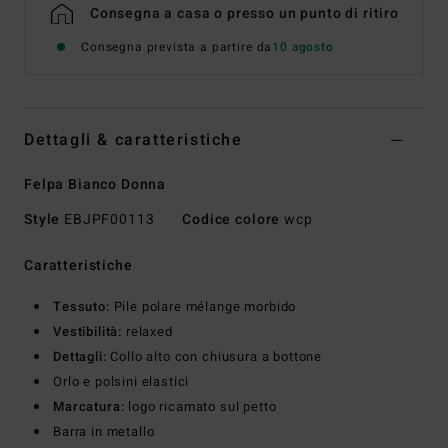
Consegna a casa o presso un punto di ritiro
Consegna prevista a partire da
10 agosto
Dettagli & caratteristiche
Felpa Bianco Donna
Style
EBJPF00113
Codice colore
wcp
Caratteristiche
Tessuto:
Pile polare mélange morbido
Vestibilità:
relaxed
Dettagli:
Collo alto con chiusura a bottone
Orlo e polsini elastici
Marcatura:
logo ricamato sul petto
Barra in metallo