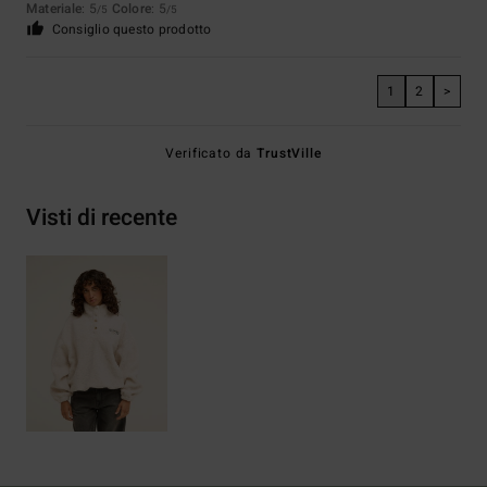
Materiale
: 5
Colore
: 5
/5
/5
Consiglio questo prodotto
1
2
>
Verificato da
TrustVille
Visti di recente