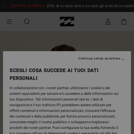
Salta
DOPPIA OFFERTA
25% di sconto extra su tutti gli articoli in sald
alle
informazioni
sul
prodotto
Continua senza accettare
SCEGLI COSA SUCCEDE AI TUOI DATI
PERSONALI
In collaborazione con i nostri partner, utilizziamo i cookie o dei
sistemi equivalenti per salvare e/o accedere a delle informazioni sul
tuo dispositivo. Tali informazioni personali (ad es. i dati di
navigazione e il tuo indirizzo IP) potrebbero essere utilizzati per:
offrirti contenuti e informazioni personalizzati, misurare l’efficacia
dei contenuti e della pubblicità, per fornire annunci personalizzati,
conoscere meglio il nostro pubblico o sviluppare e migliorare i
prodotti dei nostri partner. Puoi configurare la tua scelta fornendo il
tuo consenso all’uso di determinati cookie o negandolo ad altri tipi