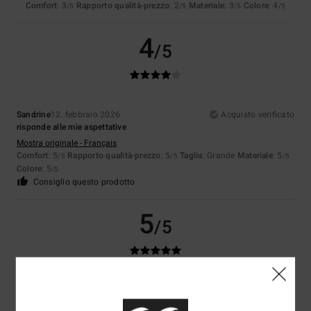
Comfort
: 3
Rapporto qualità-prezzo
: 2
Materiale
: 3
Colore
: 4
/5
/5
/5
/5
4
/5
Sandrine
12. febbraio 2026
Acquisto verificato
risponde alle mie aspettative
Mostra originale - Français
Comfort
: 5
Rapporto qualità-prezzo
: 5
Taglia
: Grande
Materiale
: 5
/5
/5
/5
Colore
: 5
/5
Consiglio questo prodotto
5
/5
Neele
8. febbraio 2026
Acquisto verificato
Perché il maglione mi sta molto bene.