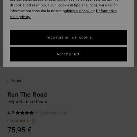
di cookie (ad esempio, alcuni cookie di tipo analitico). Per ulteriori
informazioni consulta la nostra
politica sui cookie
e
l'informativa
sulla privacy
.
Impostazioni dei cookie
Accetta tutti
Felpe
Run The Road
Felpa Bianco Donna
4.2
(19 Recensioni)
ECO-BONUS
75,95 €