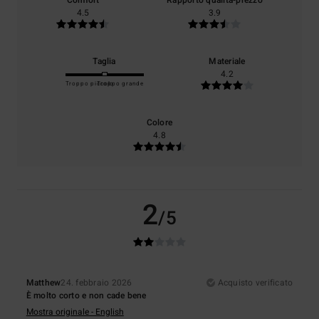
Comfort
Rapporto qualità-prezzo
4.5
3.9
Taglia
Materiale
4.2
Troppo piccolo
Troppo grande
Colore
4.8
2
/5
Matthew
24. febbraio 2026
Acquisto verificato
È molto corto e non cade bene
Mostra originale - English