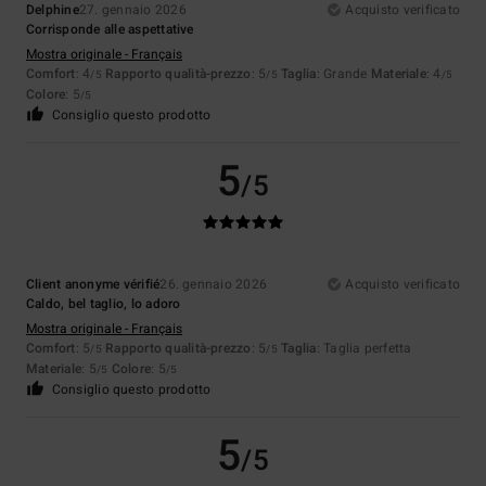
Delphine
27. gennaio 2026
Acquisto verificato
Corrisponde alle aspettative
Mostra originale - Français
Comfort
: 4
Rapporto qualità-prezzo
: 5
Taglia
: Grande
Materiale
: 4
/5
/5
/5
Colore
: 5
/5
Consiglio questo prodotto
5
/5
Client anonyme vérifié
26. gennaio 2026
Acquisto verificato
Caldo, bel taglio, lo adoro
Mostra originale - Français
Comfort
: 5
Rapporto qualità-prezzo
: 5
Taglia
: Taglia perfetta
/5
/5
Materiale
: 5
Colore
: 5
/5
/5
Consiglio questo prodotto
5
/5