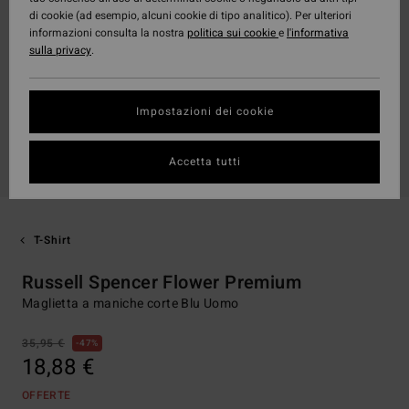
di cookie (ad esempio, alcuni cookie di tipo analitico). Per ulteriori
informazioni consulta la nostra
politica sui cookie
e
l'informativa
sulla privacy
.
Impostazioni dei cookie
Accetta tutti
T-Shirt
Russell Spencer Flower Premium
Maglietta a maniche corte Blu Uomo
35,95 €
47%
18,88 €
OFFERTE