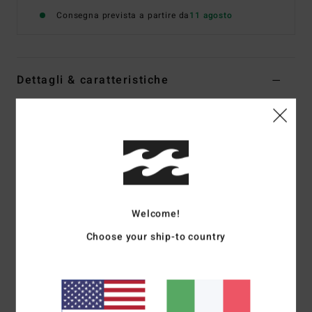
Consegna prevista a partire da
11 agosto
Dettagli & caratteristiche
Maglietta a maniche corte Blu Uomo
Style
24A521620
Codice colore
vig
Caratteristiche
Tessuto:
jersey di cotone [160 g/m2]
Welcome!
Vestibilità:
Premium
Collo:
girocollo
Choose your ship-to country
Grafica:
serigrafia al petto e alla schiena
Etichetta Billabong in tessuto
Parte della collezione Billabong Gallery con foto di
Russell Spencer