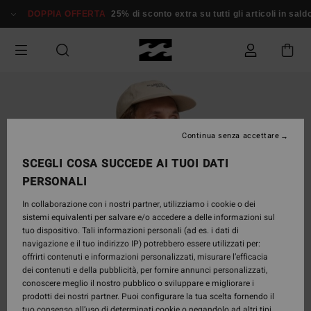
Salta
DOPPIA OFFERTA
25% di sconto extra su tutti gli articoli in saldo*
alle
informazioni
sul
prodotto
Continua senza accettare
SCEGLI COSA SUCCEDE AI TUOI DATI
PERSONALI
In collaborazione con i nostri partner, utilizziamo i cookie o dei
sistemi equivalenti per salvare e/o accedere a delle informazioni sul
tuo dispositivo. Tali informazioni personali (ad es. i dati di
navigazione e il tuo indirizzo IP) potrebbero essere utilizzati per:
offrirti contenuti e informazioni personalizzati, misurare l’efficacia
dei contenuti e della pubblicità, per fornire annunci personalizzati,
conoscere meglio il nostro pubblico o sviluppare e migliorare i
prodotti dei nostri partner. Puoi configurare la tua scelta fornendo il
tuo consenso all’uso di determinati cookie o negandolo ad altri tipi