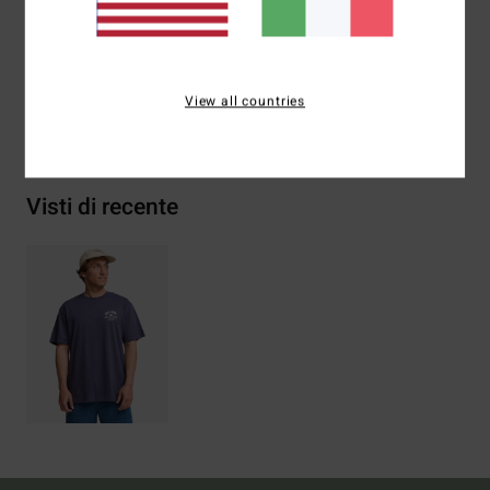
Composizione
[Tessuto principale] 100% cotone
View all countries
Spedizioni e Resi
Visti di recente