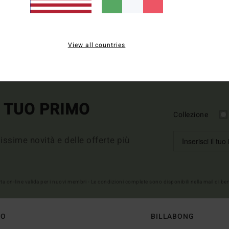
DOPPIA OFFERTA 25%
DOPPIA OFFERTA 2
View all countries
L TUO PRIMO
Collezione
imissime novità e delle offerte più
erta on-line valida per i nuovi membri - Le condizioni complete sono disponibili nella mail di b
TO
BILLABONG