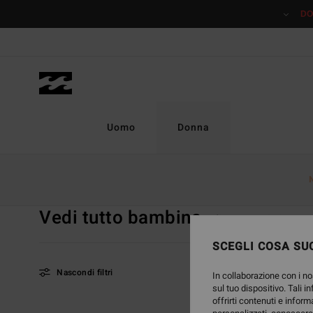
Salta
DO
alla
selezione
di
griglie
dei
prodotti
Uomo
Donna
Home
Donna
Saldi
Vedi tutto Bambina
Vedi tutto bambina
Vedi Tutto
Swim
A
SCEGLI COSA SUC
Nascondi filtri
In collaborazione con i no
sul tuo dispositivo. Tali i
offrirti contenuti e inform
Salta
Vai