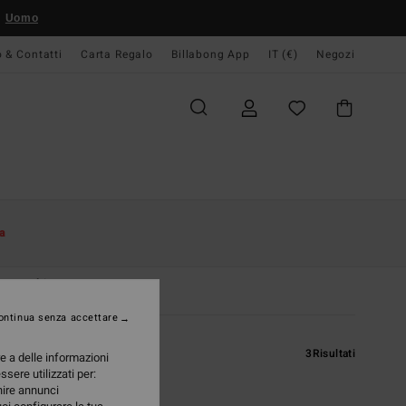
Uomo
o & Contatti
Carta Regalo
Billabong App
IT (€)
Negozi
a
to Bambina
ontinua senza accettare
3
Risultati
re a delle informazioni
ssere utilizzati per:
rnire annunci