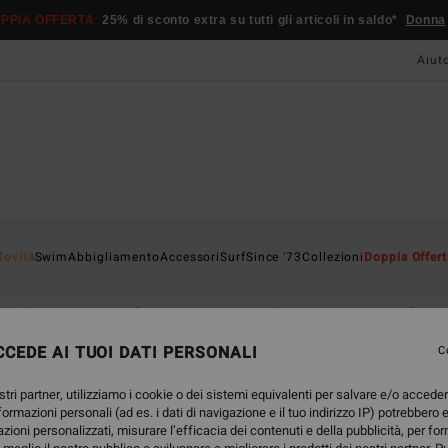
PPIA OFFERTA
25% di sconto extra su tutti gli articoli in saldo*
Donna
Aiut
Novità
Swim
Abbigliamento
Accessori
Surf
Since '73
Collezioni
Doppia Offert
bbigliamento
Surf
Accessori
Vedi tutto Donna
Vedi tut
CEDE AI TUOI DATI PERSONALI
C
stri partner, utilizziamo i cookie o dei sistemi equivalenti per salvare e/o accede
nformazioni personali (ad es. i dati di navigazione e il tuo indirizzo IP) potrebbero e
azioni personalizzati, misurare l’efficacia dei contenuti e della pubblicità, per fo