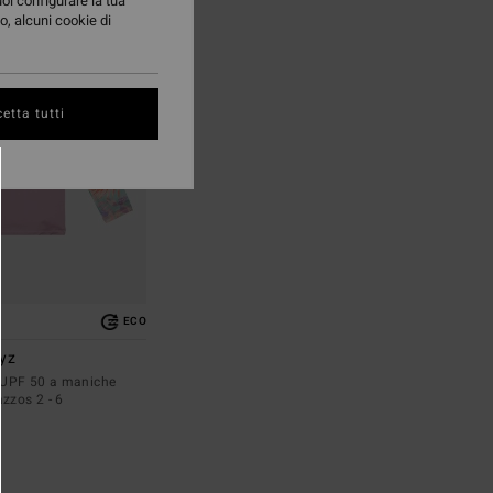
uoi configurare la tua
o, alcuni cookie di
etta tutti
ECO
ayz
f UPF 50 a maniche
zzos 2 - 6