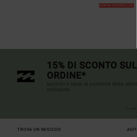
DOPPIA OFFERTA 25%
15% DI SCONTO SU
ORDINE*
Iscriviti e sarai al corrente delle ult
esclusive.
(*) Off
TROVA UN NEGOZIO
AIU