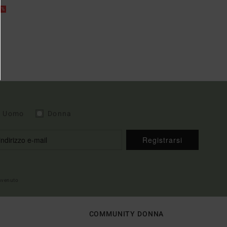
5%
Uomo
Donna
Registrarsi
envenuto
COMMUNITY DONNA