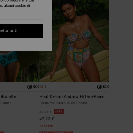
uoi configurare la tua
o, alcuni cookie di
etta tutti
1
ECO
ECO
Bralette
Heat Dream Andrew Hi One-Piece
u Donna
Costume intero Multi Donna
47%
89,95 €
47,23 €
OFFERTE