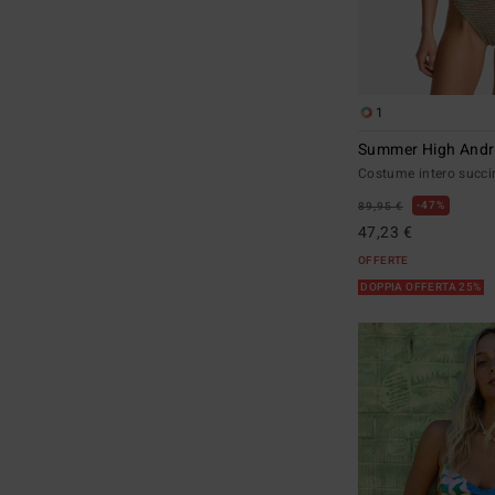
1
Summer High Andr
Costume intero succi
47%
89,95 €
47,23 €
OFFERTE
DOPPIA OFFERTA 25%