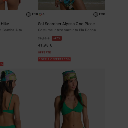
4
ECO
ECO
 Hike
Sol Searcher Alyssa One-Piece
 a Gamba Alta
Costume intero succinto Blu Donna
47%
79,95 €
41,98 €
OFFERTE
DOPPIA OFFERTA 25%
5%