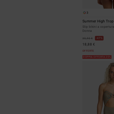
3
Summer High Trop
Slip bikini a copertu
Donna
47%
35,95 €
18,88 €
OFFERTE
DOPPIA OFFERTA 25%