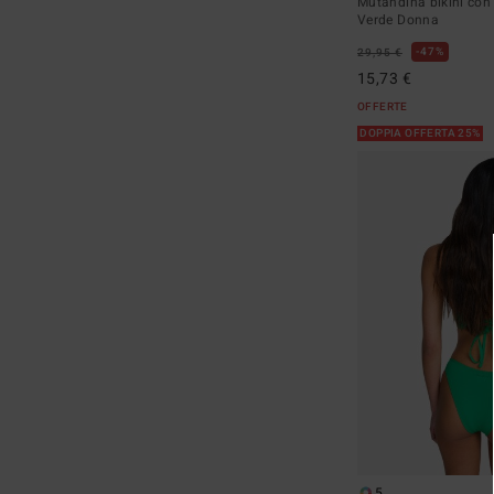
Mutandina bikini con
Verde Donna
47%
29,95 €
15,73 €
OFFERTE
DOPPIA OFFERTA 25%
5