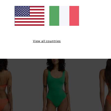
Sol Searcher TS Tanga
Le Love V Hike
 copertura succinta
Bottom bikini con nodo laterale Blu
Mutandina bikini 
Donna
Blu Donna
47%
47%
25,95 €
39,95 €
13,63 €
20,98 €
OFFERTE
OFFERTE
View all countries
DOPPIA OFFERTA 25%
DOPPIA OFFERTA 2