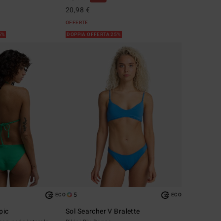
20,98 €
OFFERTE
5%
DOPPIA OFFERTA 25%
5
ECO
ECO
pic
Sol Searcher V Bralette