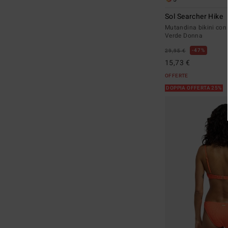
Sol Searcher Hike
Mutandina bikini con
Verde Donna
47%
29,95 €
15,73 €
OFFERTE
DOPPIA OFFERTA 25%