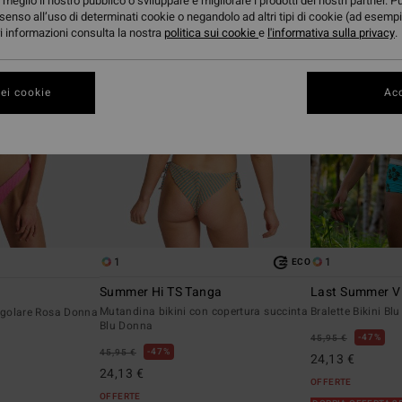
meglio il nostro pubblico o sviluppare e migliorare i prodotti dei nostri partner. P
senso all’uso di determinati cookie o negandolo ad altri tipi di cookie (ad esempi
ori informazioni consulta la nostra
politica sui cookie
e
l'informativa sulla privacy
.
ei cookie
Acc
1
1
ECO
Summer Hi TS Tanga
Last Summer V 
Mutandina bikini con copertura succinta
Bralette Bikini Bl
angolare Rosa Donna
Blu Donna
47%
45,95 €
47%
45,95 €
24,13 €
24,13 €
OFFERTE
OFFERTE