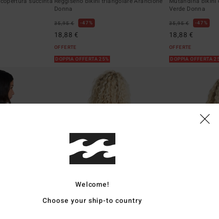
 copertura succinta
Reggiseno bikini triangolare Arancione
Mutandina bikini 
Donna
Verde Donna
47%
47%
35,95 €
35,95 €
18,88 €
18,88 €
OFFERTE
OFFERTE
DOPPIA OFFERTA 25%
DOPPIA OFFERTA 2
Welcome!
Choose your ship-to country
6
1
ECO
ECO