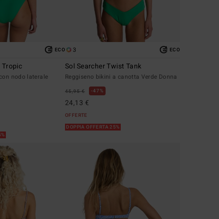
3
ECO
ECO
 Tropic
Sol Searcher Twist Tank
con nodo laterale
Reggiseno bikini a canotta Verde Donna
47%
45,95 €
24,13 €
OFFERTE
DOPPIA OFFERTA 25%
5%