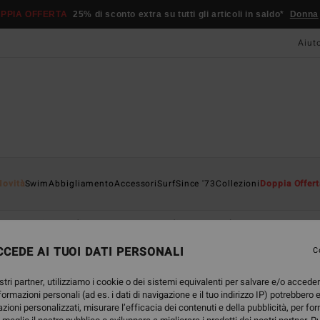
PPIA OFFERTA
25% di sconto extra su tutti gli articoli in saldo*
Donna
Aiut
Novità
Swim
Abbigliamento
Accessori
Surf
Since '73
Collezioni
Doppia Offert
Accessori
Vedi tutto Donna
Vedi tutto Bambina
CEDE AI TUOI DATI PERSONALI
C
stri partner, utilizziamo i cookie o dei sistemi equivalenti per salvare e/o accede
nformazioni personali (ad es. i dati di navigazione e il tuo indirizzo IP) potrebbero e
azioni personalizzati, misurare l’efficacia dei contenuti e della pubblicità, per fo