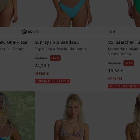
1
6
ECO
ew One-Piece
Sunrays Rio Bandeau
Sol Searcher TS
nto Blu Donna
Top bikini a fascia Blu Donna
Mutandina bikini 
Verde Donna
47%
45,95 €
47%
25,95 €
24,13 €
13,63 €
OFFERTE
OFFERTE
DOPPIA OFFERTA 25%
DOPPIA OFFERTA 2