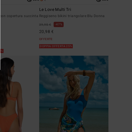
Le Love Multi Tri
con copertura succinta
Reggiseno bikini triangolare Blu Donna
47%
39,95 €
20,98 €
OFFERTE
DOPPIA OFFERTA 25%
5%