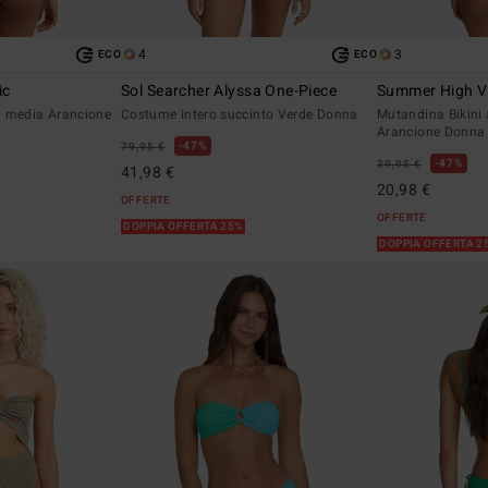
4
3
ECO
ECO
ic
Sol Searcher Alyssa One-Piece
Summer High V
ra media Arancione
Costume intero succinto Verde Donna
Mutandina Bikini
Arancione Donna
47%
79,95 €
47%
39,95 €
41,98 €
20,98 €
OFFERTE
OFFERTE
DOPPIA OFFERTA 25%
DOPPIA OFFERTA 2