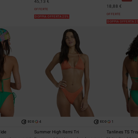
45,13 €
18,88 €
OFFERTE
OFFERTE
DOPPIA OFFERTA 25%
DOPPIA OFFERTA 2
4
1
ECO
ECO
Tide
Summer High Remi Tri
Tanlines TS Tro