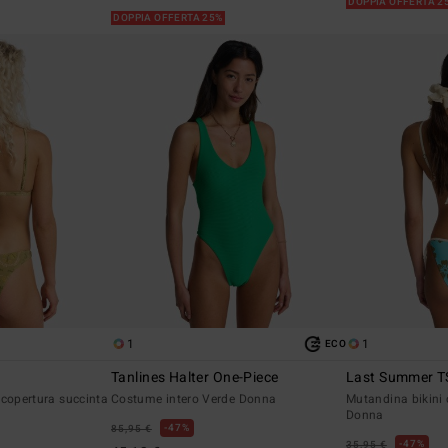
DOPPIA OFFERTA 2
DOPPIA OFFERTA 25%
1
1
ECO
Tanlines Halter One-Piece
Last Summer TS
 copertura succinta
Costume intero Verde Donna
Mutandina bikini 
Donna
47%
85,95 €
47%
35,95 €