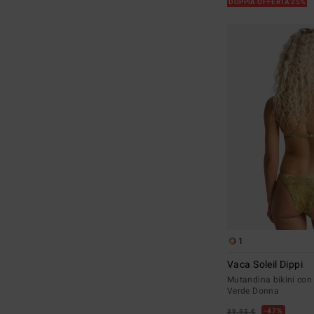
DOPPIA OFFERTA 25%
1
Vaca Soleil Dippi
Mutandina bikini con
Verde Donna
47%
39,95 €