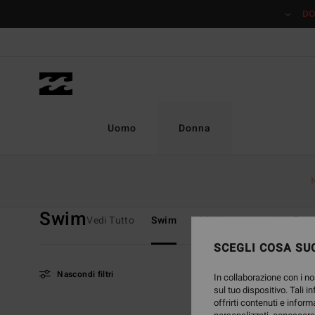
Salta
DO
alla
selezione
di
griglie
dei
prodotti
Uomo
Donna
Home
Donna
Saldi
Swim
Swim
Vedi Tutto
Swim
Abbigliamento
Surf
SCEGLI COSA SUC
Nascondi filtri
In collaborazione con i no
sul tuo dispositivo. Tali i
offrirti contenuti e inform
Salta
Vai