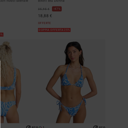
con nodo laterale
Bikini Blu Donna
47%
35,95 €
18,88 €
OFFERTE
DOPPIA OFFERTA 25%
5%
1
ECO
ECO