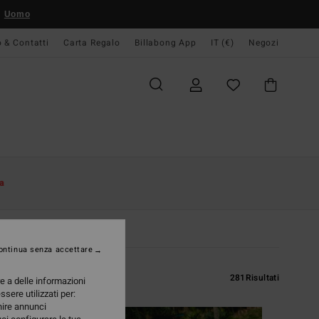
Uomo
o & Contatti
Carta Regalo
Billabong App
IT (€)
Negozi
a
ontinua senza accettare
281
Risultati
re a delle informazioni
ssere utilizzati per:
rnire annunci