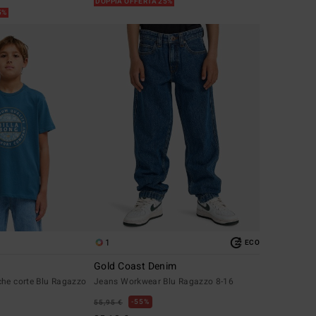
DOPPIA OFFERTA 25%
5%
1
ECO
Gold Coast Denim
che corte Blu Ragazzo
Jeans Workwear Blu Ragazzo 8-16
55%
55,95 €