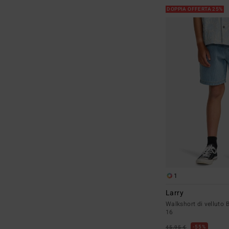
DOPPIA OFFERTA 25%
1
Larry
Walkshort di velluto 
16
55%
45,95 €