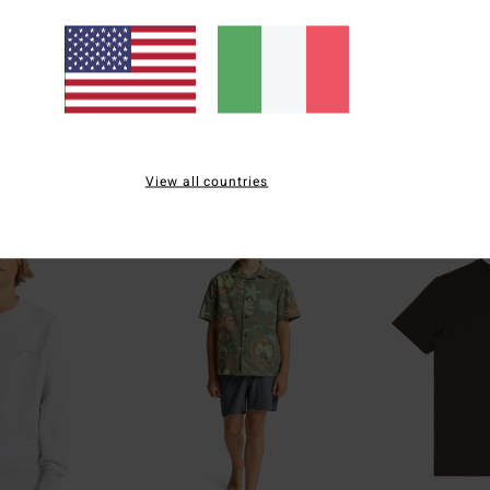
Arch Po
Arch Po
corte Verde
Felpa pullover Nero Ragazzo 8-16
Felpa pullover V
63%
55%
49,95 €
49,95 €
18,73 €
22,48 €
OFFERTE
OFFERTE
DOPPIA OFFERTA 25%
DOPPIA OFFERTA 2
View all countries