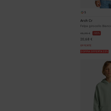
5
Arch Cr
Felpa girocollo Bian
55%
45,95 €
20,68 €
OFFERTE
DOPPIA OFFERTA 25%