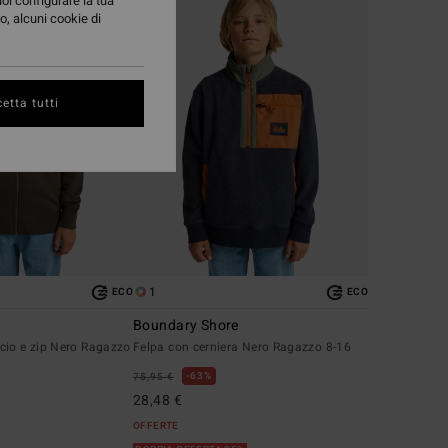
uoi configurare la tua
o, alcuni cookie di
etta tutti
1
ECO
ECO
Boundary Shore
cio e zip Nero Ragazzo
Felpa con cerniera Nero Ragazzo 8-16
63%
75,95 €
28,48 €
OFFERTE