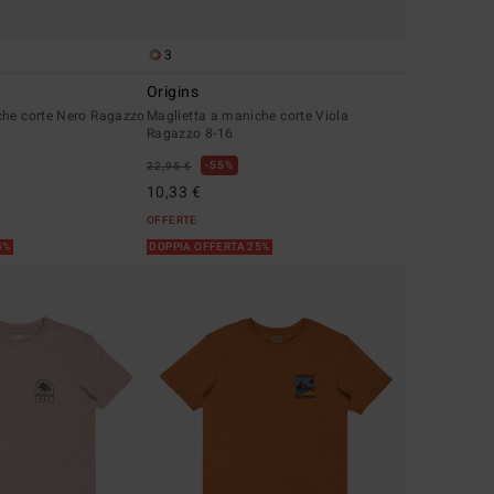
3
Origins
che corte Nero Ragazzo
Maglietta a maniche corte Viola
Ragazzo 8-16
55%
22,95 €
10,33 €
OFFERTE
5%
DOPPIA OFFERTA 25%