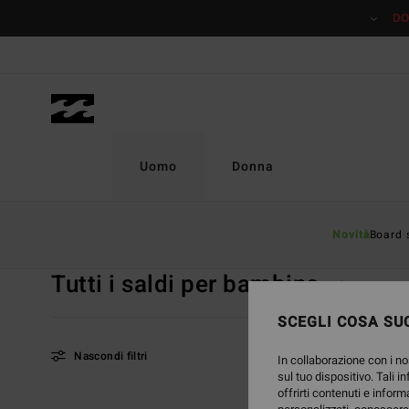
Salta
DO
alla
selezione
di
griglie
dei
prodotti
Uomo
Donna
Home
Uomo
Saldi
Tutti i Saldi per Bambino
Novità
Board 
Tutti i saldi per bambino
Vedi Tutto
SCEGLI COSA SUC
Nascondi filtri
In collaborazione con i no
sul tuo dispositivo. Tali i
offrirti contenuti e inform
Salta
Vai