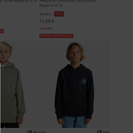
to Verde Ragazzo 8-16
Maglietta a maniche corte Bianco
Ragazzo 8-16
55%
25,95 €
11,68 €
OFFERTE
5%
DOPPIA OFFERTA 25%
4
ECO
ECO