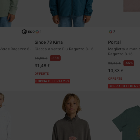
1
2
ECO
Since 73 Kirra
Portal
Verde Ragazzo 8-
Giacca a vento Blu Ragazzo 8-16
Maglietta a manic
Ragazzo 8-16
55%
69,95 €
55%
22,95 €
31,48 €
10,33 €
OFFERTE
OFFERTE
DOPPIA OFFERTA 25%
DOPPIA OFFERTA 2