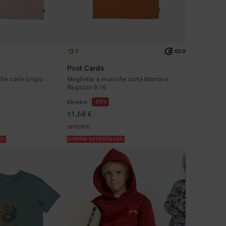
1
ECO
Post Cards
he corte Grigio
Maglietta a maniche corte Marrone
Ragazzo 8-16
55%
25,95 €
11,68 €
OFFERTE
5%
DOPPIA OFFERTA 25%