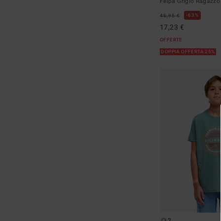
Felpa Grigio Ragazzo
63%
45,95 €
17,23 €
OFFERTE
DOPPIA OFFERTA 25%
2