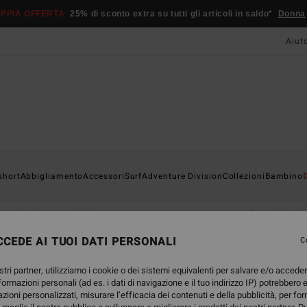
PPIA OFFERTA
25% di sconto extra su tutti gli articoli in saldo*
Donna
Aiut
short
Abbigliamento
Accessori
Surf
Adventure Division
Collezioni
Bambino
Board short
Abbigliamento
Accessori
Muta surf
Abbigli
CEDE AI TUOI DATI PERSONALI
C
stri partner, utilizziamo i cookie o dei sistemi equivalenti per salvare e/o accede
nformazioni personali (ad es. i dati di navigazione e il tuo indirizzo IP) potrebbero e
azioni personalizzati, misurare l’efficacia dei contenuti e della pubblicità, per fo