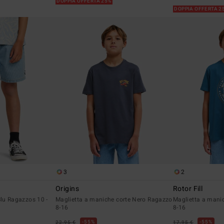
DOPPIA OFFERTA 25%
DOPPIA OFFERTA 2
3
2
Origins
Rotor Fill
Blu Ragazzos 10 -
Maglietta a maniche corte Nero Ragazzo
Maglietta a mani
8-16
8-16
55%
55%
22,95 €
17,95 €