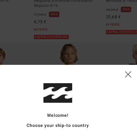
 8-16
Maglietta a maniche corte Bianco
Bermuda di Vellu
Ragazzo 8-16
55%
45,95 €
63%
17,95 €
20,68 €
6,73 €
OFFERTE
OFFERTE
DOPPIA OFFERTA 2
DOPPIA OFFERTA 25%
Welcome!
Choose your ship-to country
10
10
ECO