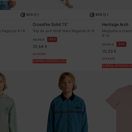
1
1
ECO
ECO
Crossfire Solid 15"
Heritage Arch
co Ragazzo 8-16
Slip da surf ibridi Nero Ragazzo 8-16
Maglietta a mani
8-16
55%
45,95 €
55%
22,95 €
20,68 €
10,33 €
OFFERTE
OFFERTE
DOPPIA OFFERTA 25%
DOPPIA OFFERTA 2