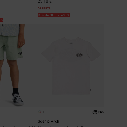
25,18 €
OFFERTE
DOPPIA OFFERTA 25%
5%
1
ECO
Scenic Arch