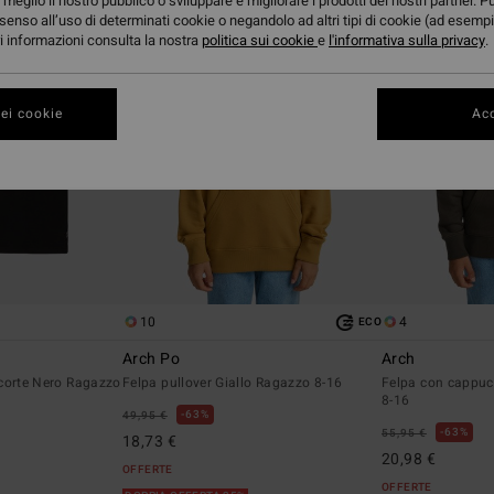
meglio il nostro pubblico o sviluppare e migliorare i prodotti dei nostri partner. P
senso all’uso di determinati cookie o negandolo ad altri tipi di cookie (ad esempi
ori informazioni consulta la nostra
politica sui cookie
e
l'informativa sulla privacy
.
ei cookie
Acc
10
4
ECO
Arch Po
Arch
corte Nero Ragazzo
Felpa pullover Giallo Ragazzo 8-16
Felpa con cappuc
8-16
63%
49,95 €
63%
55,95 €
18,73 €
20,98 €
OFFERTE
OFFERTE