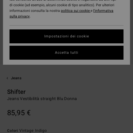
di cookie (ad esempio, alcuni cookie di tipo analitico). Per ulteriori
informazioni consulta la nostra
politica sui cookie
e
l'informativa
sulla privacy
.
Impostazioni dei cookie
Accetta tutti
Jeans
Shifter
Jeans Vestibilità straight Blu Donna
85,95 €
Vintage Indigo
Colori