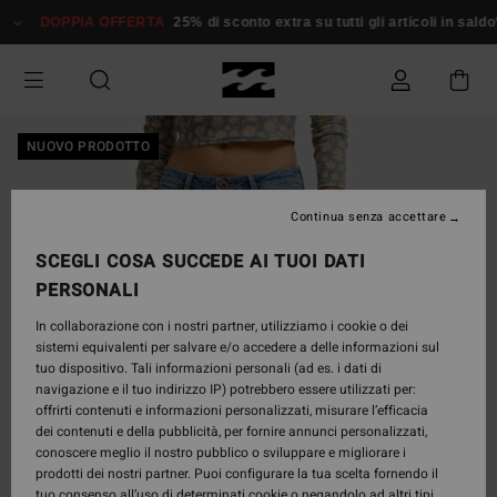
Salta
DOPPIA OFFERTA
25% di sconto extra su tutti gli articoli in saldo*
alle
informazioni
sul
prodotto
NUOVO PRODOTTO
Continua senza accettare
SCEGLI COSA SUCCEDE AI TUOI DATI
PERSONALI
In collaborazione con i nostri partner, utilizziamo i cookie o dei
sistemi equivalenti per salvare e/o accedere a delle informazioni sul
tuo dispositivo. Tali informazioni personali (ad es. i dati di
navigazione e il tuo indirizzo IP) potrebbero essere utilizzati per:
offrirti contenuti e informazioni personalizzati, misurare l’efficacia
dei contenuti e della pubblicità, per fornire annunci personalizzati,
conoscere meglio il nostro pubblico o sviluppare e migliorare i
prodotti dei nostri partner. Puoi configurare la tua scelta fornendo il
tuo consenso all’uso di determinati cookie o negandolo ad altri tipi