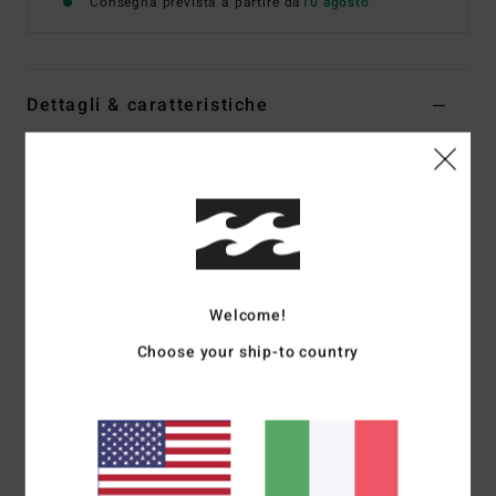
Consegna prevista a partire da
10 agosto
Dettagli & caratteristiche
Jeans Vestibilità straight Blu Donna
Style
EBJDP03006
Codice colore
vig
Caratteristiche
Tessuto:
denim [99% cotone, 1% elastan]
Welcome!
Vestibilità:
vestibilità comoda, vita media, gamba dritta
Patta con zip e bottone
Choose your ship-to country
Modello a 5 tasche
Denim stretch confortevole
Etichetta con logo a bandiera sul retro del cinturino
Composizione
[Tessuto principale] 100% cotone