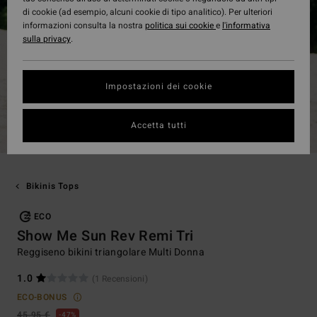
di cookie (ad esempio, alcuni cookie di tipo analitico). Per ulteriori
informazioni consulta la nostra
politica sui cookie
e
l'informativa
sulla privacy
.
Impostazioni dei cookie
Accetta tutti
Bikinis Tops
ECO
Show Me Sun Rev Remi Tri
Reggiseno bikini triangolare Multi Donna
1.0
(1 Recensioni)
ECO-BONUS
45,95 €
47%