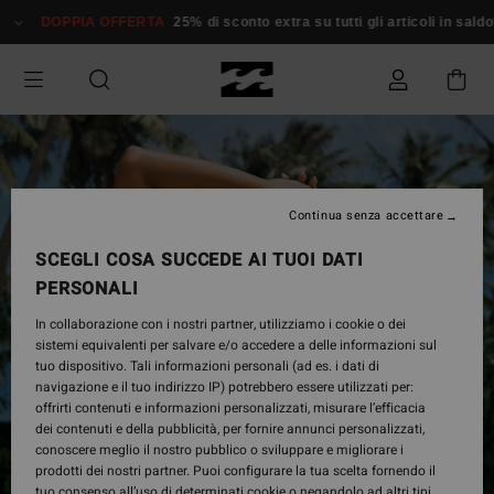
Salta
DOPPIA OFFERTA
25% di sconto extra su tutti gli articoli in sald
alle
informazioni
sul
prodotto
Continua senza accettare
SCEGLI COSA SUCCEDE AI TUOI DATI
PERSONALI
In collaborazione con i nostri partner, utilizziamo i cookie o dei
sistemi equivalenti per salvare e/o accedere a delle informazioni sul
tuo dispositivo. Tali informazioni personali (ad es. i dati di
navigazione e il tuo indirizzo IP) potrebbero essere utilizzati per:
offrirti contenuti e informazioni personalizzati, misurare l’efficacia
dei contenuti e della pubblicità, per fornire annunci personalizzati,
conoscere meglio il nostro pubblico o sviluppare e migliorare i
prodotti dei nostri partner. Puoi configurare la tua scelta fornendo il
tuo consenso all’uso di determinati cookie o negandolo ad altri tipi