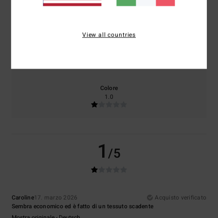
Comfort
Rapporto qualità-prezzo
1.0
1.0
View all countries
Taglia
Materiale
1.0
Troppo piccolo
Troppo grande
Colore
1.0
1
/5
Caroline
17. marzo 2026
Acquisto verificato
Sembra economico ed è fatto di un tessuto scadente
Mostra originale - Deutsch