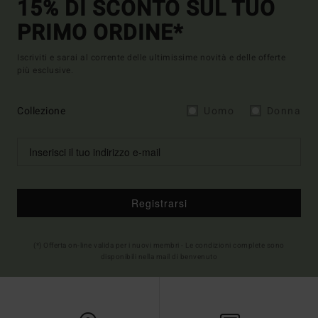
15% DI SCONTO SUL TUO
PRIMO ORDINE*
Iscriviti e sarai al corrente delle ultimissime novità e delle offerte
più esclusive.
Collezione
Uomo
Donna
Registrarsi
(*) Offerta on-line valida per i nuovi membri - Le condizioni complete sono
disponibili nella mail di benvenuto