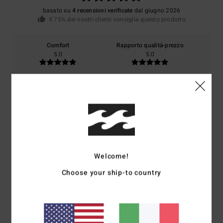
basato su
4 recensioni verificate
dal giugno 2026
Il 75% dei nostri clienti consiglia questo prodotto
Comfort
Rapporto qualità-prezzo
5.0
5.0
Taglia
Materiale
5.0
Troppo piccolo
Troppo grande
Colore
5.0
Welcome!
Choose your ship-to country
5
/5