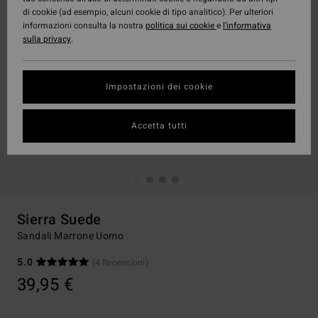
di cookie (ad esempio, alcuni cookie di tipo analitico). Per ulteriori
informazioni consulta la nostra
politica sui cookie
e
l'informativa
sulla privacy
.
Impostazioni dei cookie
Accetta tutti
Sierra Suede
Sandali Marrone Uomo
5.0
(4 Recensioni)
39,95 €