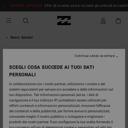
Salta
DOPPIA OFFERTA
25% di sconto extra su tutti gli articoli in saldo*
D
alle
informazioni
sul
prodotto
Basic Sandal
Continua senza accettare
SCEGLI COSA SUCCEDE AI TUOI DATI
PERSONALI
In collaborazione con i nostri partner, utilizziamo i cookie o dei
sistemi equivalenti per salvare e/o accedere a delle informazioni sul
tuo dispositivo. Tali informazioni personali (ad es. i dati di
navigazione e il tuo indirizzo IP) potrebbero essere utilizzati per:
offrirti contenuti e informazioni personalizzati, misurare l’efficacia
dei contenuti e della pubblicità, per fornire annunci personalizzati,
conoscere meglio il nostro pubblico o sviluppare e migliorare i
prodotti dei nostri partner. Puoi configurare la tua scelta fornendo il
tuo consenso all’uso di determinati cookie o negandolo ad altri tipi