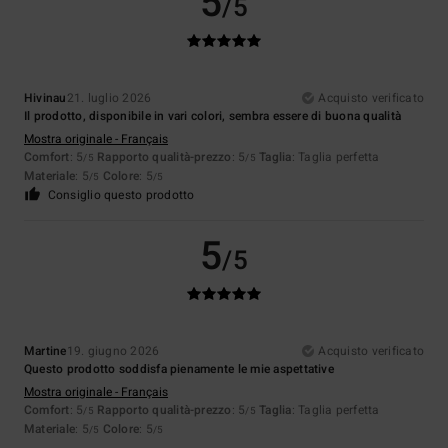
5
/5
Hivinau
21. luglio 2026
Acquisto verificato
Il prodotto, disponibile in vari colori, sembra essere di buona qualità
Mostra originale - Français
Comfort
: 5
Rapporto qualità-prezzo
: 5
Taglia
: Taglia perfetta
/5
/5
Materiale
: 5
Colore
: 5
/5
/5
Consiglio questo prodotto
5
/5
Martine
19. giugno 2026
Acquisto verificato
Questo prodotto soddisfa pienamente le mie aspettative
Mostra originale - Français
Comfort
: 5
Rapporto qualità-prezzo
: 5
Taglia
: Taglia perfetta
/5
/5
Materiale
: 5
Colore
: 5
/5
/5