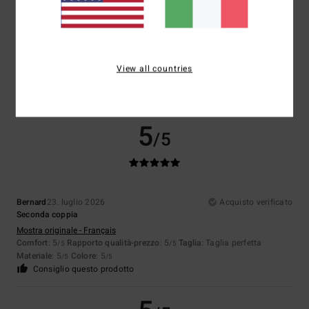
Roberto
28. luglio 2026
Acquisto verificato
Comodo, resistente, molto bello e di classe
Mostra originale - Deutsch
View all countries
Comfort
: 5
Rapporto qualità-prezzo
: 5
Taglia
: Taglia perfetta
/5
/5
Materiale
: 5
Colore
: 5
/5
/5
Consiglio questo prodotto
5
/5
Bernard
23. luglio 2026
Acquisto verificato
Seconda coppia
Mostra originale - Français
Comfort
: 5
Rapporto qualità-prezzo
: 5
Taglia
: Taglia perfetta
/5
/5
Materiale
: 5
Colore
: 5
/5
/5
Consiglio questo prodotto