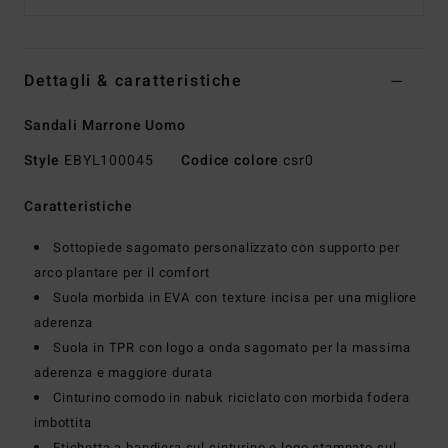
Dettagli & caratteristiche
Sandali Marrone Uomo
Style
EBYL100045
Codice colore
csr0
Caratteristiche
Sottopiede sagomato personalizzato con supporto per
arco plantare per il comfort
Suola morbida in EVA con texture incisa per una migliore
aderenza
Suola in TPR con logo a onda sagomato per la massima
aderenza e maggiore durata
Cinturino comodo in nabuk riciclato con morbida fodera
imbottita
Etichetta a bandiera sul cinturino e logo stampato sul