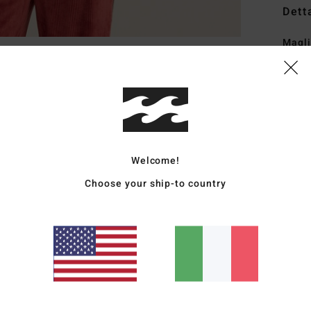
Dett
Magl
Style
Carat
T
V
Welcome!
M
P
Choose your ship-to country
S
O
L
Comp
6% el