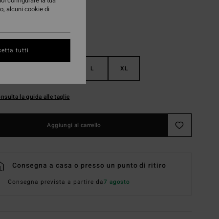
uoi configurare la tua
o, alcuni cookie di
etta tutti
S
M
L
XL
nsulta la guida alle taglie
Aggiungi al carrello
Consegna a casa o presso un punto di ritiro
Consegna prevista a partire da
7 agosto