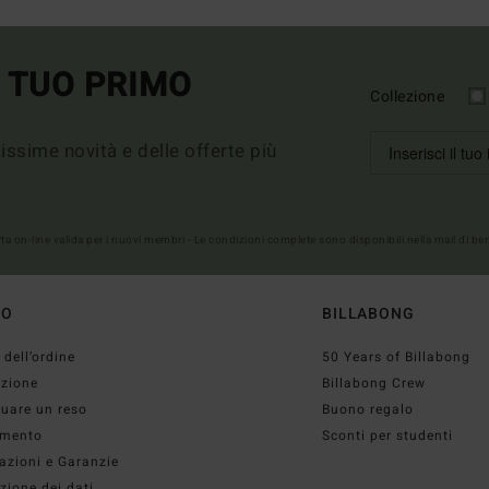
L TUO PRIMO
Collezione
imissime novità e delle offerte più
erta on-line valida per i nuovi membri - Le condizioni complete sono disponibili nella mail di b
TO
BILLABONG
 dell’ordine
50 Years of Billabong
izione
Billabong Crew
tuare un reso
Buono regalo
mento
Sconti per studenti
azioni e Garanzie
zione dei dati