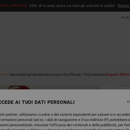
PPIA OFFERTA
25% di sconto extra su tutti gli articoli in saldo*
Donna
Aiut
Home
Novità
Swim
Abbigliamento
Accessori
Surf
Since '73
Collezioni
Doppia Offert
Sin
Magli
CEDE AI TUOI DATI PERSONALI
C
65,
stri partner, utilizziamo i cookie o dei sistemi equivalenti per salvare e/o accede
nformazioni personali (ad es. i dati di navigazione e il tuo indirizzo IP) potrebbero e
Color
azioni personalizzati, misurare l’efficacia dei contenuti e della pubblicità, per fo