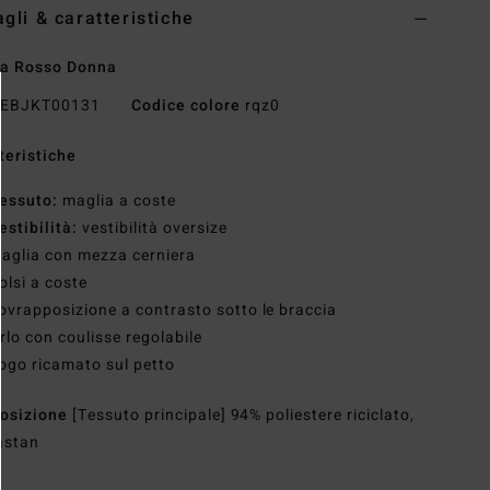
agli & caratteristiche
ia Rosso Donna
EBJKT00131
Codice colore
rqz0
teristiche
essuto:
maglia a coste
estibilità:
vestibilità oversize
aglia con mezza cerniera
olsi a coste
ovrapposizione a contrasto sotto le braccia
rlo con coulisse regolabile
ogo ricamato sul petto
osizione
[Tessuto principale] 94% poliestere riciclato,
astan