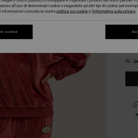
meglio il nostro pubblico o sviluppare e migliorare i prodotti dei nostri partner. P
senso all’uso di determinati cookie o negandolo ad altri tipi di cookie (ad esempi
ori informazioni consulta la nostra
politica sui cookie
e
l'informativa sulla privacy
.
ei cookie
Acc
XS
Co