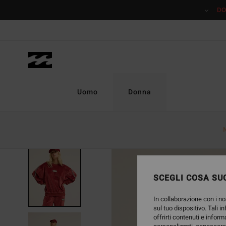
Salta
DO
alle
informazioni
sul
prodotto
Uomo
Donna
NUOVO PRODOTTO
SCEGLI COSA SUC
In collaborazione con i no
sul tuo dispositivo. Tali i
offrirti contenuti e inform