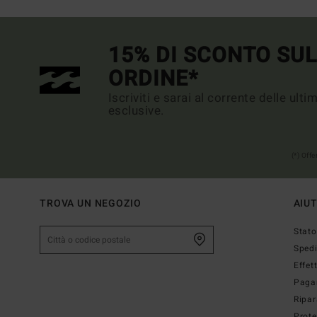
15% DI SCONTO SU
ORDINE*
Iscriviti e sarai al corrente delle ult
esclusive.
(*) Off
TROVA UN NEGOZIO
AIU
Stato
Sped
Effet
Paga
Ripar
Prote