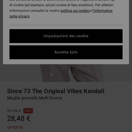
di cookie (ad esempio, alcuni cookie di tipo analitico). Per ulteriori
informazioni consulta la nostra
politica sui cookie
e
l'informativa
sulla privacy
.
Impostazioni dei cookie
Accetta tutti
Since 73 The Original Vibes Kendall
Maglia girocollo Multi Donna
75,95 €
63%
28,48 €
OFFERTE