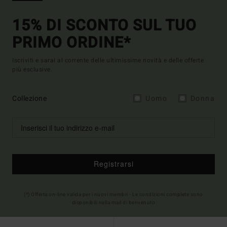
15% DI SCONTO SUL TUO
PRIMO ORDINE*
Iscriviti e sarai al corrente delle ultimissime novità e delle offerte
più esclusive.
Collezione
Uomo
Donna
Registrarsi
(*) Offerta on-line valida per i nuovi membri - Le condizioni complete sono
disponibili nella mail di benvenuto