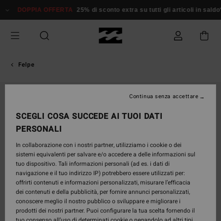
Salta
DOPPIA OFFERTA
25% di sconto extra su tutti gli articoli in saldo*
alle
informazioni
sul
prodotto
Felpe
Continua senza accettare
SCEGLI COSA SUCCEDE AI TUOI DATI
PERSONALI
In collaborazione con i nostri partner, utilizziamo i cookie o dei
sistemi equivalenti per salvare e/o accedere a delle informazioni sul
tuo dispositivo. Tali informazioni personali (ad es. i dati di
navigazione e il tuo indirizzo IP) potrebbero essere utilizzati per:
offrirti contenuti e informazioni personalizzati, misurare l’efficacia
dei contenuti e della pubblicità, per fornire annunci personalizzati,
conoscere meglio il nostro pubblico o sviluppare e migliorare i
prodotti dei nostri partner. Puoi configurare la tua scelta fornendo il
tuo consenso all’uso di determinati cookie o negandolo ad altri tipi