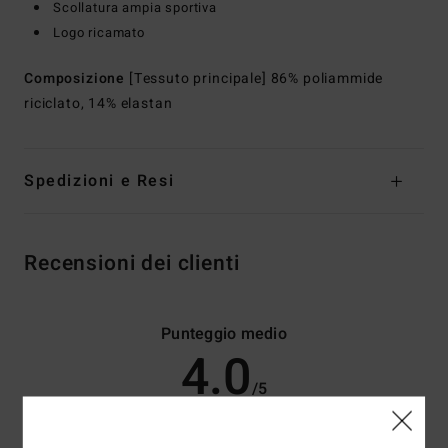
Scollatura ampia sportiva
Logo ricamato
Composizione
[Tessuto principale] 86% poliammide
riciclato, 14% elastan
Spedizioni e Resi
Recensioni dei clienti
Punteggio medio
4.0
/5