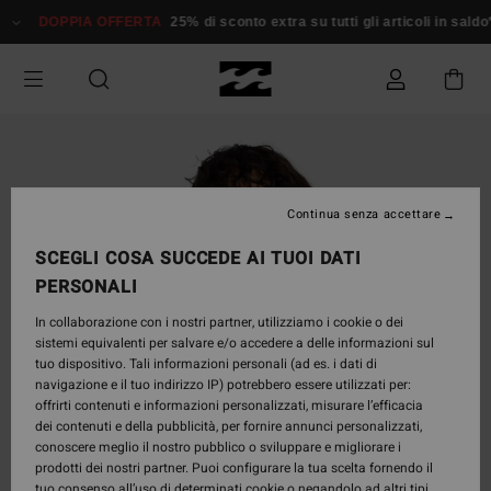
Salta
DOPPIA OFFERTA
25% di sconto extra su tutti gli articoli in sald
alle
informazioni
sul
prodotto
Continua senza accettare
SCEGLI COSA SUCCEDE AI TUOI DATI
PERSONALI
In collaborazione con i nostri partner, utilizziamo i cookie o dei
sistemi equivalenti per salvare e/o accedere a delle informazioni sul
tuo dispositivo. Tali informazioni personali (ad es. i dati di
navigazione e il tuo indirizzo IP) potrebbero essere utilizzati per:
offrirti contenuti e informazioni personalizzati, misurare l’efficacia
dei contenuti e della pubblicità, per fornire annunci personalizzati,
conoscere meglio il nostro pubblico o sviluppare e migliorare i
prodotti dei nostri partner. Puoi configurare la tua scelta fornendo il
tuo consenso all’uso di determinati cookie o negandolo ad altri tipi