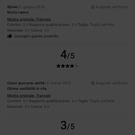
Sylvie
22. giugno 2026
Acquisto verificato
Molto carino
Mostra originale - Français
Comfort
: 5
Rapporto qualità-prezzo
: 5
Taglia
: Taglia perfetta
/5
/5
Materiale
: 5
Colore
: 5
/5
/5
Consiglio questo prodotto
4
/5
Client anonyme vérifié
15. marzo 2026
Acquisto verificato
Ottima vestibilità in vita
Mostra originale - Français
Comfort
: 5
Rapporto qualità-prezzo
: 4
Taglia
: Taglia perfetta
/5
/5
Materiale
: 5
Colore
: 3
/5
/5
3
/5