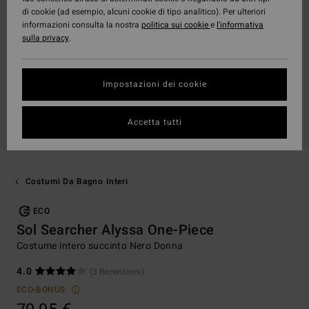
di cookie (ad esempio, alcuni cookie di tipo analitico). Per ulteriori
informazioni consulta la nostra
politica sui cookie
e
l'informativa
sulla privacy
.
Impostazioni dei cookie
Accetta tutti
Costumi Da Bagno Interi
ECO
Sol Searcher Alyssa One-Piece
Costume intero succinto Nero Donna
4.0
(3 Recensioni)
ECO-BONUS