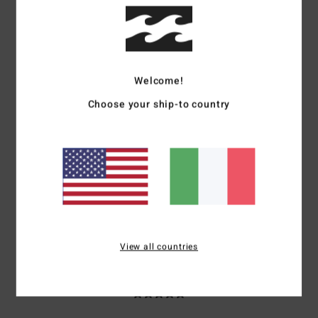
basato su
3 recensioni verificate
dal gennaio 2026
Il 33% dei nostri clienti consiglia questo prodotto
Comfort
Rapporto qualità-prezzo
4.7
4.3
Welcome!
Choose your ship-to country
Taglia
Materiale
5.0
Troppo piccolo
Troppo grande
Colore
4.0
View all countries
5
/5