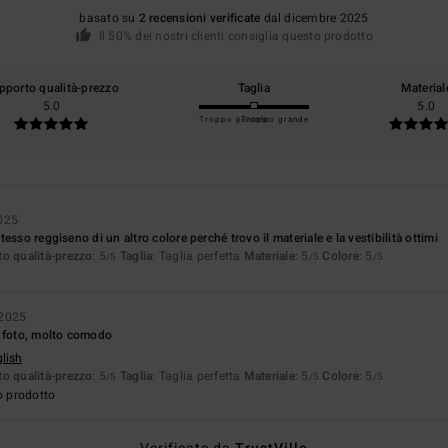
basato su
2 recensioni verificate
dal dicembre 2025
Il 50% dei nostri clienti consiglia questo prodotto
pporto qualità-prezzo
Taglia
Material
5.0
5.0
Troppo piccolo
Troppo grande
025
esso reggiseno di un altro colore perché trovo il materiale e la vestibilità ottimi
o qualità-prezzo
: 5
Taglia
: Taglia perfetta
Materiale
: 5
Colore
: 5
/5
/5
/5
 2025
a foto, molto comodo
glish
o qualità-prezzo
: 5
Taglia
: Taglia perfetta
Materiale
: 5
Colore
: 5
/5
/5
/5
o prodotto