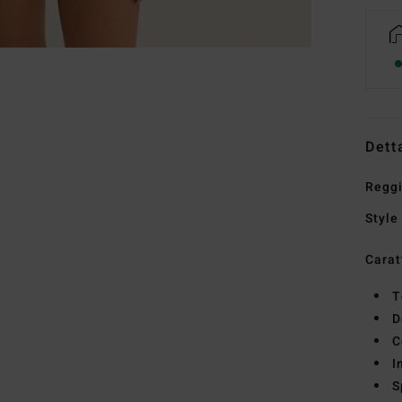
Dett
Reggi
Style
Carat
T
D
C
I
S