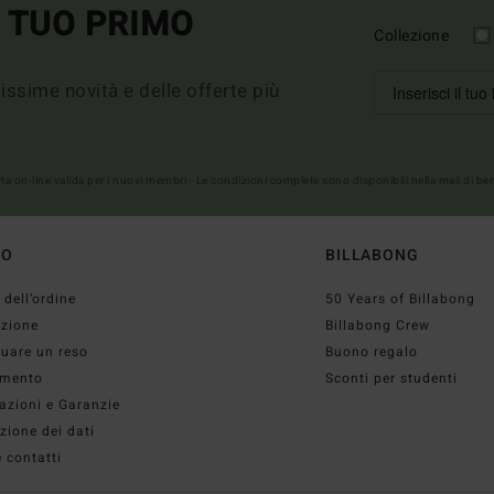
L TUO PRIMO
Collezione
imissime novità e delle offerte più
erta on-line valida per i nuovi membri - Le condizioni complete sono disponibili nella mail di b
TO
BILLABONG
 dell’ordine
50 Years of Billabong
izione
Billabong Crew
tuare un reso
Buono regalo
mento
Sconti per studenti
azioni e Garanzie
zione dei dati
 contatti