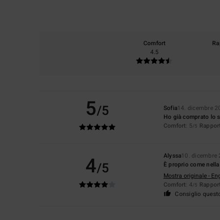
Comfort
Ra
4.5
5
/5
Sofia
14. dicembre 2
Ho già comprato lo st
Comfort
: 5
Rapport
/5
Alyssa
10. dicembre
4
/5
È proprio come nell
Mostra originale - En
Comfort
: 4
Rapport
/5
Consiglio quest