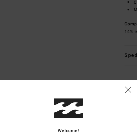
C
M
Comp
14% e
Sped
Tipo di copertura
Welcome!