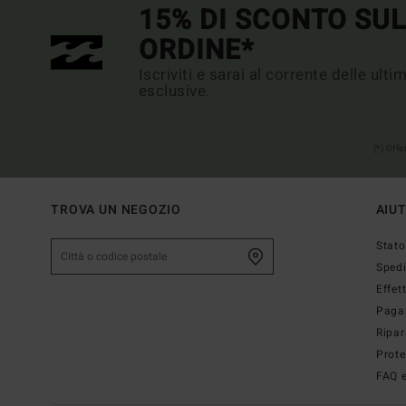
15% DI SCONTO SU
ORDINE*
Iscriviti e sarai al corrente delle ult
esclusive.
(*) Off
TROVA UN NEGOZIO
AIU
Stato
Sped
Effet
Paga
Ripar
Prote
FAQ e