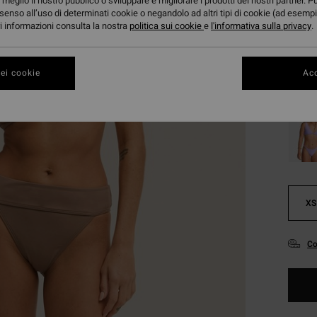
meglio il nostro pubblico o sviluppare e migliorare i prodotti dei nostri partner. P
senso all’uso di determinati cookie o negandolo ad altri tipi di cookie (ad esempi
ori informazioni consulta la nostra
politica sui cookie
e
l'informativa sulla privacy
.
Color
ei cookie
Acc
XS
Co