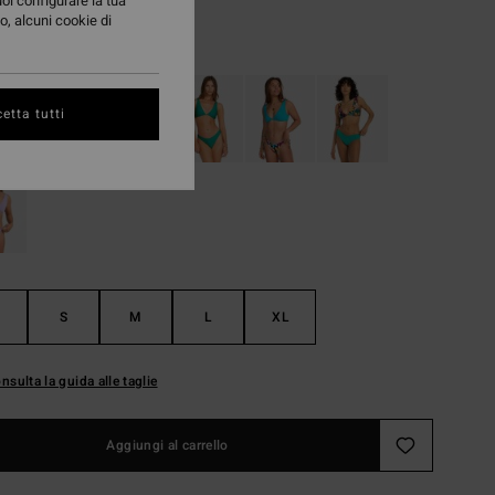
uoi configurare la tua
o, alcuni cookie di
Incense
i
etta tutti
S
M
L
XL
nsulta la guida alle taglie
Aggiungi al carrello