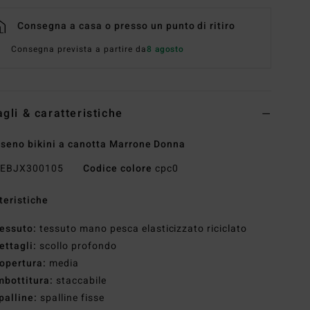
Consegna a casa o presso un punto di ritiro
Consegna prevista a partire da
8 agosto
agli & caratteristiche
seno bikini a canotta Marrone Donna
EBJX300105
Codice colore
cpc0
teristiche
essuto:
tessuto mano pesca elasticizzato riciclato
ettagli:
scollo profondo
opertura:
media
mbottitura:
staccabile
palline:
spalline fisse