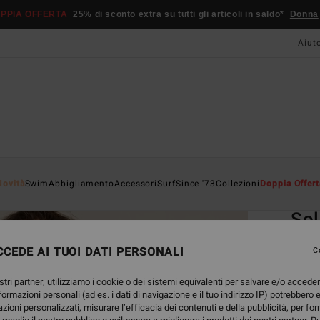
PPIA OFFERTA
25% di sconto extra su tutti gli articoli in saldo*
Donna
Aiut
Home
Novità
Swim
Abbigliamento
Accessori
Surf
Since '73
Collezioni
Doppia Offert
EC
Sol
Reggi
CEDE AI TUOI DATI PERSONALI
C
4.5
stri partner, utilizziamo i cookie o dei sistemi equivalenti per salvare e/o accede
ECO-B
nformazioni personali (ad es. i dati di navigazione e il tuo indirizzo IP) potrebbero e
45,
azioni personalizzati, misurare l’efficacia dei contenuti e della pubblicità, per fo