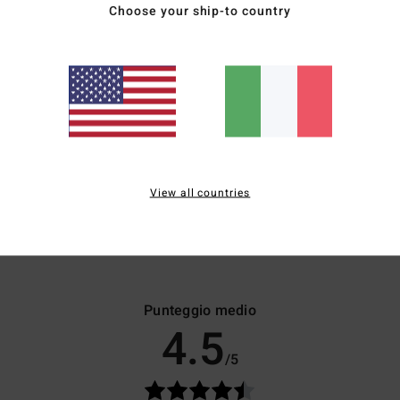
Choose your ship-to country
Plunge
Bandeau
B
copertura media
copertura media
c
e
ideale per busti piccoli
ideale per busti piccoli/medi
id
View all countries
Punteggio medio
4.5
/5