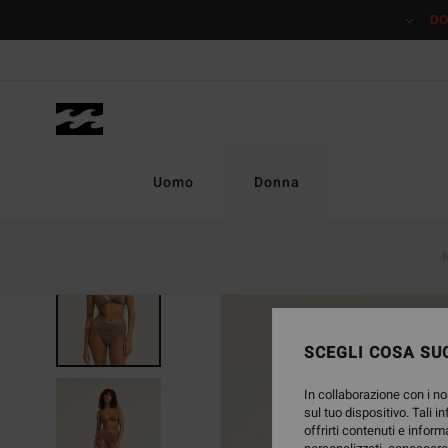
Salta
DO
alle
informazioni
sul
prodotto
Uomo
Donna
NUOVO PRODOTTO
SCEGLI COSA SUC
In collaborazione con i no
sul tuo dispositivo. Tali i
offrirti contenuti e inform