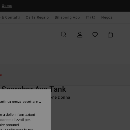
Uomo
o & Contatti
Carta Regalo
Billabong App
IT (€)
Negozi
Donna
Swim
Bikinis Tops
a
O
 Searcher Ava Tank
seno bikini a canotta Marrone Donna
ontinua senza accettare
(2 Recensioni)
re a delle informazioni
ONUS
ssere utilizzati per:
95 €
rnire annunci