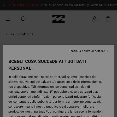
Salta
DOPPIA OFFERTA
25% di sconto extra su tutti gli articoli in saldo*
Don
alle
informazioni
sul
prodotto
Bikini Bottoms
Continua senza accettare
SCEGLI COSA SUCCEDE AI TUOI DATI
PERSONALI
In collaborazione con i nostri partner, utilizziamo i cookie o dei
sistemi equivalenti per salvare e/o accedere a delle informazioni sul
tuo dispositivo. Tali informazioni personali (ad es. i dati di
navigazione e il tuo indirizzo IP) potrebbero essere utilizzati per:
offrirti contenuti e informazioni personalizzati, misurare l’efficacia
dei contenuti e della pubblicità, per fornire annunci personalizzati,
conoscere meglio il nostro pubblico o sviluppare e migliorare i
prodotti dei nostri partner. Puoi configurare la tua scelta fornendo il
tuo consenso all’uso di determinati cookie o negandolo ad altri tipi