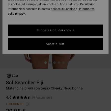
di cookie (ad esempio, alcuni cookie di tipo analitico). Per ulteriori
informazioni consulta la nostra
politica sui cookie
e
l'informativa
sulla privacy
.
Impostazioni dei cookie
Accetta tutti
ECO
Sol Searcher Fiji
Mutandina bikini con taglio Cheeky Nero Donna
4.6
(9 Recensioni)
ECO-BONUS