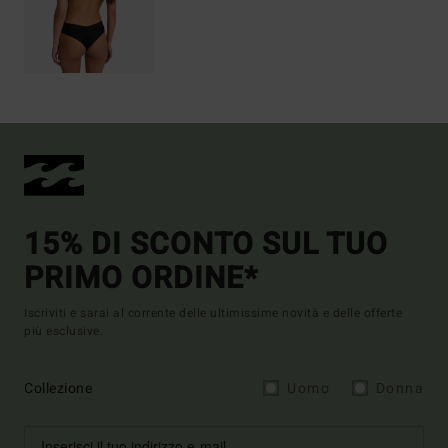
15% DI SCONTO SUL TUO
PRIMO ORDINE*
Iscriviti e sarai al corrente delle ultimissime novità e delle offerte
più esclusive.
Collezione
Uomo
Donna