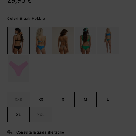
29,95 €
Black Pebble
Colori
XXS
XS
S
M
L
XL
XXL
Consulta la guida alle taglie