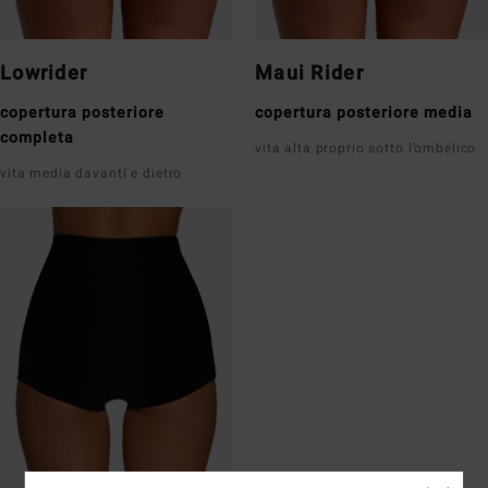
Lowrider
Maui Rider
copertura posteriore
copertura posteriore media
completa
vita alta proprio sotto l’ombelico
vita media davanti e dietro