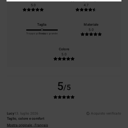
Comfort
Rapporto qualità-prezzo
5.0
4.7
Taglia
Materiale
5.0
Troppo piccolo
Troppo grande
Colore
5.0
5
/5
Lucy
13. luglio 2026
Acquisto verificato
Taglio, colore e comfort
Mostra originale - Français