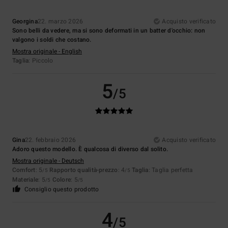
Georgina
22. marzo 2026
Acquisto verificato
Sono belli da vedere, ma si sono deformati in un batter d'occhio: non
valgono i soldi che costano.
Mostra originale - English
Taglia
: Piccolo
5
/5
Gina
22. febbraio 2026
Acquisto verificato
Adoro questo modello. È qualcosa di diverso dal solito.
Mostra originale - Deutsch
Comfort
: 5
Rapporto qualità-prezzo
: 4
Taglia
: Taglia perfetta
/5
/5
Materiale
: 5
Colore
: 5
/5
/5
Consiglio questo prodotto
4
/5