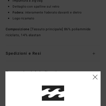
Impuntura a zig-zag
Dettaglio con spalline sul retro
Fodera:
interamente foderato davanti e dietro
Logo ricamato
Composizione
[Tessuto principale] 86% poliammide
riciclato, 14% elastan
Spedizioni e Resi
Recensioni dei clienti
Punteggio medio
4.5
/5