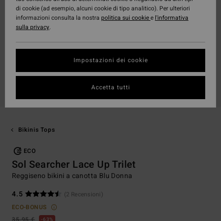
di cookie (ad esempio, alcuni cookie di tipo analitico). Per ulteriori
informazioni consulta la nostra
politica sui cookie
e
l'informativa
sulla privacy
.
Impostazioni dei cookie
Accetta tutti
Bikinis Tops
ECO
Sol Searcher Lace Up Trilet
Reggiseno bikini a canotta Blu Donna
4.5
(2 Recensioni)
ECO-BONUS
35,95 €
63%