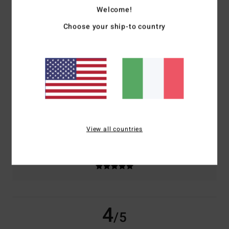
Welcome!
basato su
2 recensioni verificate
dal luglio 2026
Choose your ship-to country
Il 100% dei nostri clienti consiglia questo prodotto
Comfort
Rapporto qualità-prezzo
5.0
5.0
Taglia
Materiale
4.5
Troppo piccolo
Troppo grande
View all countries
Colore
5.0
4
/5