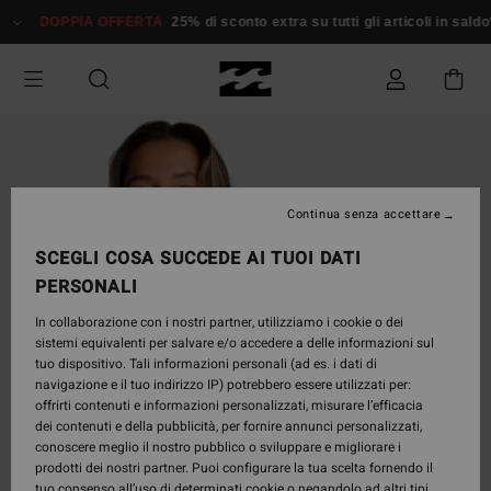
Salta
DOPPIA OFFERTA
25% di sconto extra su tutti gli articoli in saldo*
alle
informazioni
sul
prodotto
Continua senza accettare
SCEGLI COSA SUCCEDE AI TUOI DATI
PERSONALI
In collaborazione con i nostri partner, utilizziamo i cookie o dei
sistemi equivalenti per salvare e/o accedere a delle informazioni sul
tuo dispositivo. Tali informazioni personali (ad es. i dati di
navigazione e il tuo indirizzo IP) potrebbero essere utilizzati per:
offrirti contenuti e informazioni personalizzati, misurare l’efficacia
dei contenuti e della pubblicità, per fornire annunci personalizzati,
conoscere meglio il nostro pubblico o sviluppare e migliorare i
prodotti dei nostri partner. Puoi configurare la tua scelta fornendo il
tuo consenso all’uso di determinati cookie o negandolo ad altri tipi