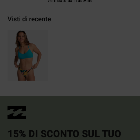
Verificato da
TrustVille
Visti di recente
15% DI SCONTO SUL TUO