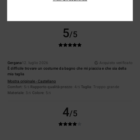
Comfort
: 5
Rapporto qualità-prezzo
: 4
Taglia
: Taglia perfetta
/5
/5
Materiale
: 5
Colore
: 5
/5
/5
Consiglio questo prodotto
5
/5
Gergana
12. luglio 2026
Acquisto verificato
È difficile trovare un costume da bagno che mi piaccia e che sia della
mia taglia
Mostra originale - Castellano
Comfort
: 5
Rapporto qualità-prezzo
: 4
Taglia
: Troppo grande
/5
/5
Materiale
: 3
Colore
: 5
/5
/5
4
/5