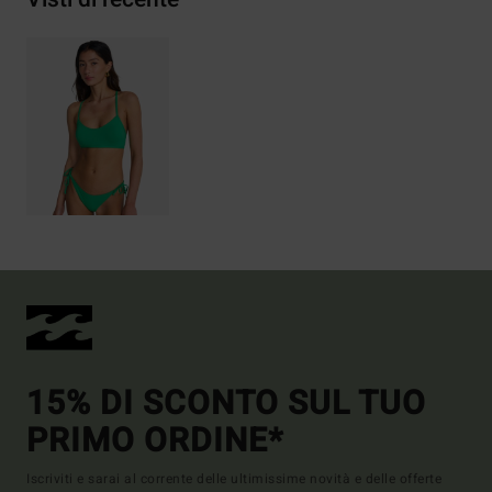
15% DI SCONTO SUL TUO
PRIMO ORDINE*
Iscriviti e sarai al corrente delle ultimissime novità e delle offerte