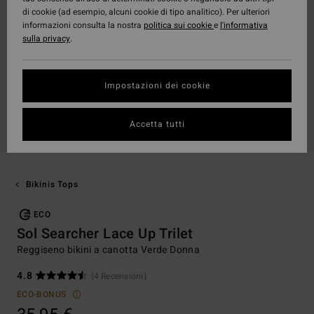
di cookie (ad esempio, alcuni cookie di tipo analitico). Per ulteriori
informazioni consulta la nostra
politica sui cookie
e
l'informativa
sulla privacy
.
Impostazioni dei cookie
Accetta tutti
Bikinis Tops
ECO
Sol Searcher Lace Up Trilet
Reggiseno bikini a canotta Verde Donna
4.8
(4 Recensioni)
ECO-BONUS