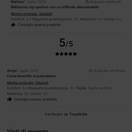
Martina
7. luglio 2026
Acquisto verificato
Bellissimo top sportivo con un raffinato allacciamento
Mostra originale - Deutsch
Comfort
: 5
Rapporto qualità-prezzo
: 5
Materiale
: 4
Colore
: 5
/5
/5
/5
/5
Consiglio questo prodotto
5
/5
Antje
4. luglio 2026
Acquisto verificato
Come descritto in precedenza
Mostra originale - Deutsch
Comfort
: 5
Rapporto qualità-prezzo
: 5
Taglia
: Taglia perfetta
/5
/5
Materiale
: 5
Colore
: 5
/5
/5
Consiglio questo prodotto
Verificato da
TrustVille
Visti di recente