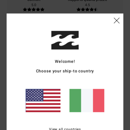
5.0
4.5
Taglia
Materiale
4.3
Troppo piccolo
Troppo grande
Colore
5.0
Welcome!
Choose your ship-to country
5
/5
Helene
20. luglio 2026
Acquisto verificato
Soddisfatta
Mostra originale - Français
View all countries