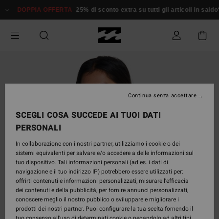
Salta
DOPPIA OFFERTA
25% di sconto extra su tutti gli articoli in saldo*
D
alle
informazioni
sul
prodotto
Continua senza accettare
SCEGLI COSA SUCCEDE AI TUOI DATI
PERSONALI
In collaborazione con i nostri partner, utilizziamo i cookie o dei
sistemi equivalenti per salvare e/o accedere a delle informazioni sul
tuo dispositivo. Tali informazioni personali (ad es. i dati di
navigazione e il tuo indirizzo IP) potrebbero essere utilizzati per:
offrirti contenuti e informazioni personalizzati, misurare l’efficacia
dei contenuti e della pubblicità, per fornire annunci personalizzati,
conoscere meglio il nostro pubblico o sviluppare e migliorare i
prodotti dei nostri partner. Puoi configurare la tua scelta fornendo il
tuo consenso all’uso di determinati cookie o negandolo ad altri tipi