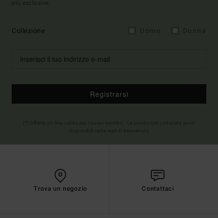
più esclusive.
Collezione
Uomo
Donna
Registrarsi
(*) Offerta on-line valida per i nuovi membri - Le condizioni complete sono
disponibili nella mail di benvenuto
Trova un negozio
Contattaci