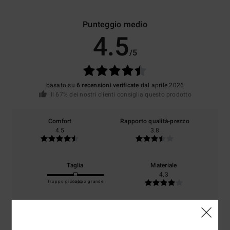
Punteggio medio
4.5
/5
basato su
6 recensioni verificate
dal aprile 2026
Il 67% dei nostri clienti consiglia questo prodotto
Comfort
Rapporto qualità-prezzo
4.5
3.8
Taglia
Materiale
4.3
Troppo piccolo
Troppo grande
Colore
4.5