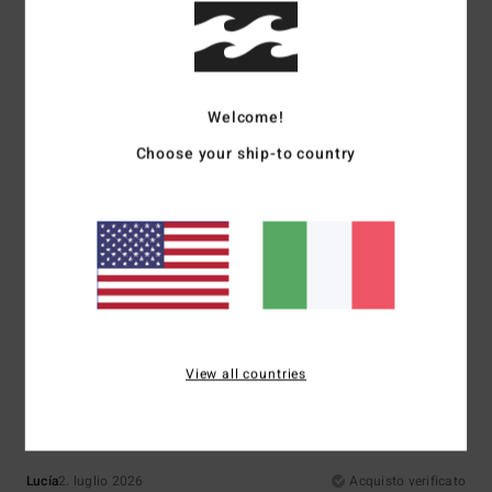
5
/5
Welcome!
Choose your ship-to country
Antje
4. luglio 2026
Acquisto verificato
Come descritto
Mostra originale - Deutsch
Comfort
: 5
Rapporto qualità-prezzo
: 5
Taglia
: Taglia perfetta
/5
/5
Materiale
: 5
Colore
: 5
/5
/5
Consiglio questo prodotto
5
/5
View all countries
Lucía
2. luglio 2026
Acquisto verificato