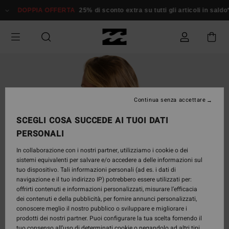
Salta
DOPPIA OFFERTA
25% di sconto extra su tutti gli articoli in sald
alle
informazioni
sul
prodotto
Continua senza accettare
SCEGLI COSA SUCCEDE AI TUOI DATI
PERSONALI
In collaborazione con i nostri partner, utilizziamo i cookie o dei
sistemi equivalenti per salvare e/o accedere a delle informazioni sul
tuo dispositivo. Tali informazioni personali (ad es. i dati di
navigazione e il tuo indirizzo IP) potrebbero essere utilizzati per:
offrirti contenuti e informazioni personalizzati, misurare l’efficacia
dei contenuti e della pubblicità, per fornire annunci personalizzati,
conoscere meglio il nostro pubblico o sviluppare e migliorare i
prodotti dei nostri partner. Puoi configurare la tua scelta fornendo il
tuo consenso all’uso di determinati cookie o negandolo ad altri tipi