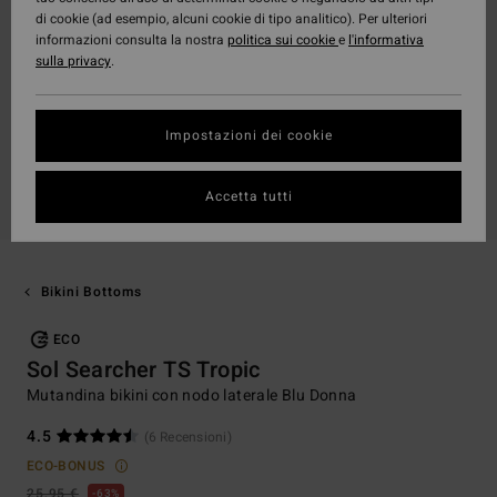
di cookie (ad esempio, alcuni cookie di tipo analitico). Per ulteriori
informazioni consulta la nostra
politica sui cookie
e
l'informativa
sulla privacy
.
Impostazioni dei cookie
Accetta tutti
Bikini Bottoms
ECO
Sol Searcher TS Tropic
Mutandina bikini con nodo laterale Blu Donna
4.5
(6 Recensioni)
ECO-BONUS
25,95 €
63%