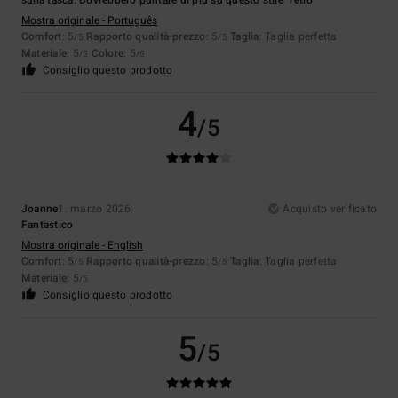
sulla tasca. Dovrebbero puntare di più su questo stile "retrò"
Mostra originale - Português
Comfort
: 5
Rapporto qualità-prezzo
: 5
Taglia
: Taglia perfetta
/5
/5
Materiale
: 5
Colore
: 5
/5
/5
Consiglio questo prodotto
4
/5
Joanne
1. marzo 2026
Acquisto verificato
Fantastico
Mostra originale - English
Comfort
: 5
Rapporto qualità-prezzo
: 5
Taglia
: Taglia perfetta
/5
/5
Materiale
: 5
/5
Consiglio questo prodotto
5
/5