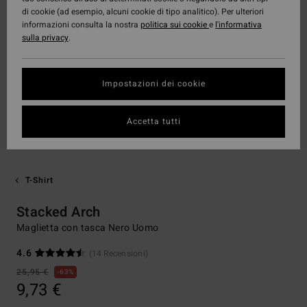
di cookie (ad esempio, alcuni cookie di tipo analitico). Per ulteriori
informazioni consulta la nostra
politica sui cookie
e
l'informativa
sulla privacy
.
Impostazioni dei cookie
Accetta tutti
T-Shirt
Stacked Arch
Maglietta con tasca Nero Uomo
4.6
(14 Recensioni)
25,95 €
63%
9,73 €