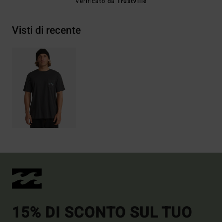
Verificato da
TrustVille
Visti di recente
15% DI SCONTO SUL TUO