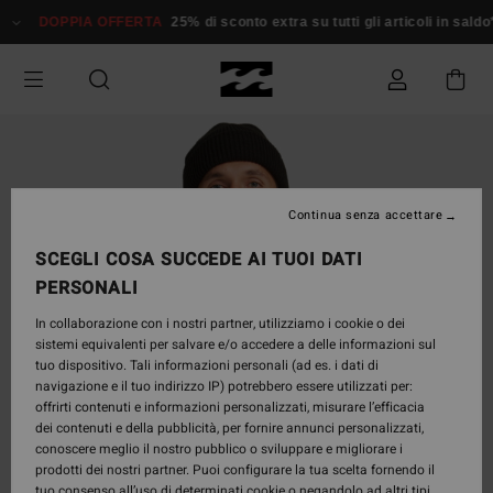
Salta
DOPPIA OFFERTA
25% di sconto extra su tutti gli articoli in sald
alle
informazioni
sul
prodotto
Continua senza accettare
SCEGLI COSA SUCCEDE AI TUOI DATI
PERSONALI
In collaborazione con i nostri partner, utilizziamo i cookie o dei
sistemi equivalenti per salvare e/o accedere a delle informazioni sul
tuo dispositivo. Tali informazioni personali (ad es. i dati di
navigazione e il tuo indirizzo IP) potrebbero essere utilizzati per:
offrirti contenuti e informazioni personalizzati, misurare l’efficacia
dei contenuti e della pubblicità, per fornire annunci personalizzati,
conoscere meglio il nostro pubblico o sviluppare e migliorare i
prodotti dei nostri partner. Puoi configurare la tua scelta fornendo il
tuo consenso all’uso di determinati cookie o negandolo ad altri tipi