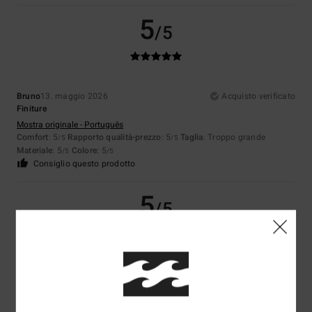
5
/5
Bruno
13. maggio 2026
Acquisto verificato
Finiture
Mostra originale - Português
Comfort
: 5
Rapporto qualità-prezzo
: 5
Taglia
: Troppo grande
/5
/5
Materiale
: 5
Colore
: 5
/5
/5
Consiglio questo prodotto
5
/5
Bela
1. maggio 2026
Acquisto verificato
Anche questo è fantastico
Mostra originale - Deutsch