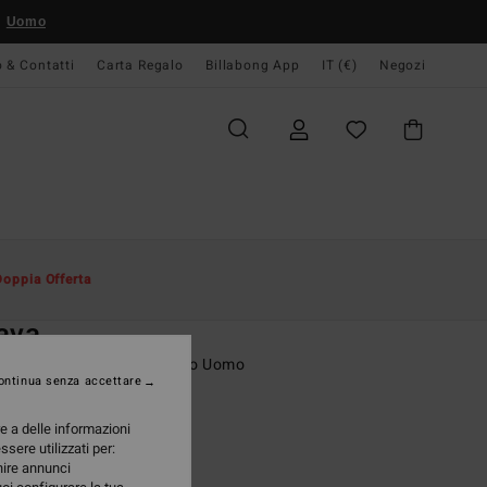
Uomo
o & Contatti
Carta Regalo
Billabong App
IT (€)
Negozi
Uomo
Abbigliamento
T-Shirt
Doppia Offerta
O
aya
etta a maniche corte Bianco Uomo
ontinua senza accettare
(1 Recensioni)
re a delle informazioni
ONUS
ssere utilizzati per:
95 €
rnire annunci