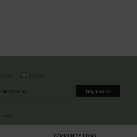
Uomo
Donna
Registrarsi
envenuto
COMMUNITY UOMO