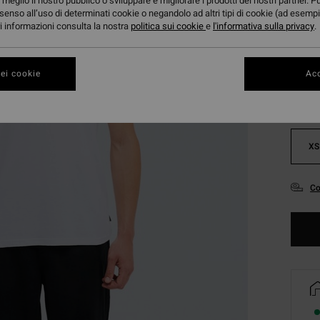
meglio il nostro pubblico o sviluppare e migliorare i prodotti dei nostri partner. P
senso all’uso di determinati cookie o negandolo ad altri tipi di cookie (ad esempi
ori informazioni consulta la nostra
politica sui cookie
e
l'informativa sulla privacy
.
Color
ei cookie
Acc
XS
Co