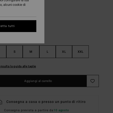
uoi configurare la tua
o, alcuni cookie di
White
i
etta tutti
S
M
L
XL
XXL
nsulta la guida alle taglie
Aggiungi al carrello
Consegna a casa o presso un punto di ritiro
Consegna prevista a partire da
10 agosto