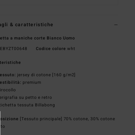
agli & caratteristiche
etta a maniche corte Bianco Uomo
EBYZT00648
Codice colore
wht
teristiche
essuto:
jersey di cotone [160 g/m2]
estibilità:
premium
irocollo
erigrafia su petto e retro
tichetta tessuta Billabong
osizione
[Tessuto principale] 70% cotone, 30% cotone
ato