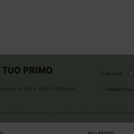
L TUO PRIMO
Collezione
imissime novità e delle offerte più
erta on-line valida per i nuovi membri - Le condizioni complete sono disponibili nella mail di b
TO
BILLABONG