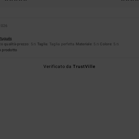
2026
rtuguês
o qualità-prezzo
: 5
Taglia
: Taglia perfetta
Materiale
: 5
Colore
: 5
/5
/5
/5
o prodotto
Verificato da
TrustVille