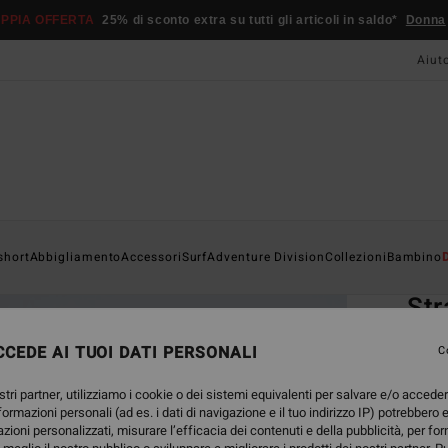
PPIA OFFERTA
25% di sconto extra su tutti gli articoli in saldo*
Donna
Aiut
Home
short
Abbigliamento
Accessori
Surf
Adventure Division
Collezioni
Bambino
EC
Str
Magli
CEDE AI TUOI DATI PERSONALI
C
5.0
stri partner, utilizziamo i cookie o dei sistemi equivalenti per salvare e/o accede
ECO-B
nformazioni personali (ad es. i dati di navigazione e il tuo indirizzo IP) potrebbero e
29,
azioni personalizzati, misurare l’efficacia dei contenuti e della pubblicità, per fo