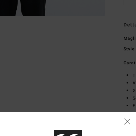
Dett
Magli
Style
Carat
T
V
G
S
E
Comp
ricicl