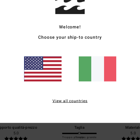
Sped
Welcome!
Choose your ship-to country
Punteggio medio
5.0
/5
View all countries
basato su
1 recensioni verificate
dal giugno 2026
Il 100% dei nostri clienti consiglia questo prodotto
pporto qualità-prezzo
Taglia
Material
5.0
5.0
Troppo piccolo
Troppo grande