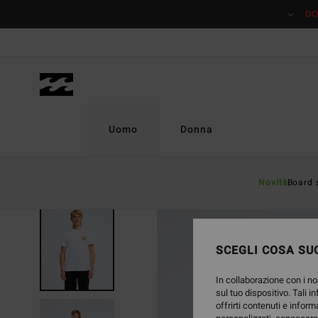
Salta
DO
alle
informazioni
sul
prodotto
Uomo
Donna
Novità
Board 
NUOVO PRODOTTO
SCEGLI COSA SUC
In collaborazione con i no
sul tuo dispositivo. Tali i
offrirti contenuti e inform