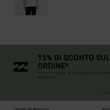
15% DI SCONTO SU
ORDINE*
Iscriviti e sarai al corrente delle ult
esclusive.
(*) Off
TROVA UN NEGOZIO
AIU