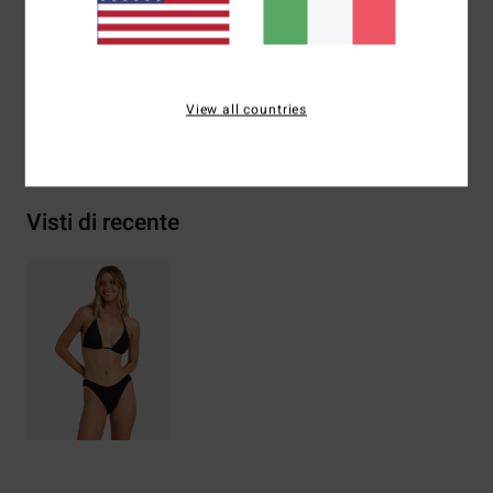
Composizione
[Tessuto principale] 69% poliestere
riciclato, 23% poliestere, 8% elastan
View all countries
Spedizioni e Resi
Visti di recente