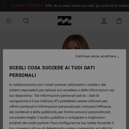
Salta
DOPPIA OFFERTA
25% di sconto extra su tutti gli articoli in saldo*
alle
informazioni
sul
prodotto
Continua senza accettare
SCEGLI COSA SUCCEDE AI TUOI DATI
PERSONALI
In collaborazione con i nostri partner, utilizziamo i cookie o dei
sistemi equivalenti per salvare e/o accedere a delle informazioni sul
tuo dispositivo. Tali informazioni personali (ad es. i dati di
navigazione e il tuo indirizzo IP) potrebbero essere utilizzati per:
offrirti contenuti e informazioni personalizzati, misurare l’efficacia
dei contenuti e della pubblicità, per fornire annunci personalizzati,
conoscere meglio il nostro pubblico o sviluppare e migliorare i
prodotti dei nostri partner. Puoi configurare la tua scelta fornendo il
tuo consenso all’uso di determinati cookie o negandolo ad altri tipi