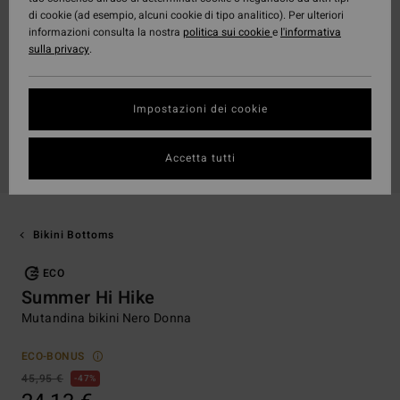
di cookie (ad esempio, alcuni cookie di tipo analitico). Per ulteriori
informazioni consulta la nostra
politica sui cookie
e
l'informativa
sulla privacy
.
Impostazioni dei cookie
Accetta tutti
Bikini Bottoms
ECO
Summer Hi Hike
Mutandina bikini Nero Donna
ECO-BONUS
45,95 €
47%