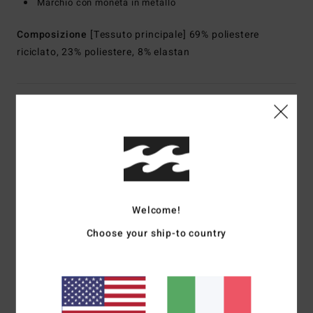
Marchio con moneta in metallo
Composizione
[Tessuto principale] 69% poliestere
riciclato, 23% poliestere, 8% elastan
Spedizioni e Resi
Recensioni dei clienti
Welcome!
Punteggio medio
5.0
Choose your ship-to country
/5
basato su
1 recensioni verificate
dal giugno 2026
Il 100% dei nostri clienti consiglia questo prodotto