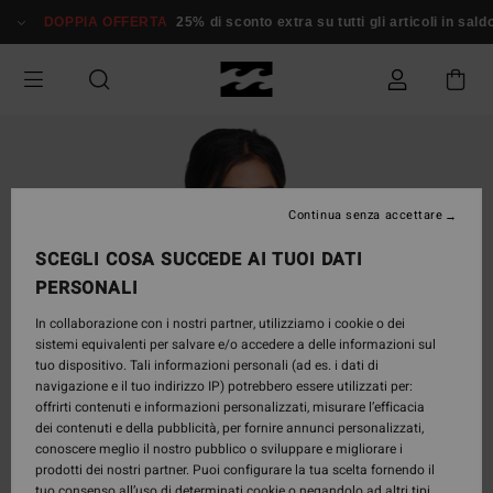
Salta
DOPPIA OFFERTA
25% di sconto extra su tutti gli articoli in saldo*
alle
informazioni
sul
prodotto
Continua senza accettare
SCEGLI COSA SUCCEDE AI TUOI DATI
PERSONALI
In collaborazione con i nostri partner, utilizziamo i cookie o dei
sistemi equivalenti per salvare e/o accedere a delle informazioni sul
tuo dispositivo. Tali informazioni personali (ad es. i dati di
navigazione e il tuo indirizzo IP) potrebbero essere utilizzati per:
offrirti contenuti e informazioni personalizzati, misurare l’efficacia
dei contenuti e della pubblicità, per fornire annunci personalizzati,
conoscere meglio il nostro pubblico o sviluppare e migliorare i
prodotti dei nostri partner. Puoi configurare la tua scelta fornendo il
tuo consenso all’uso di determinati cookie o negandolo ad altri tipi