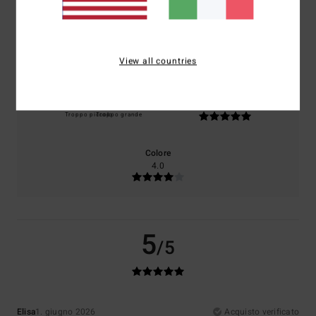
Comfort
Rapporto qualità-prezzo
4.0
4.0
View all countries
Taglia
Materiale
5.0
Troppo piccolo
Troppo grande
Colore
4.0
5
/5
Elisa
1. giugno 2026
Acquisto verificato