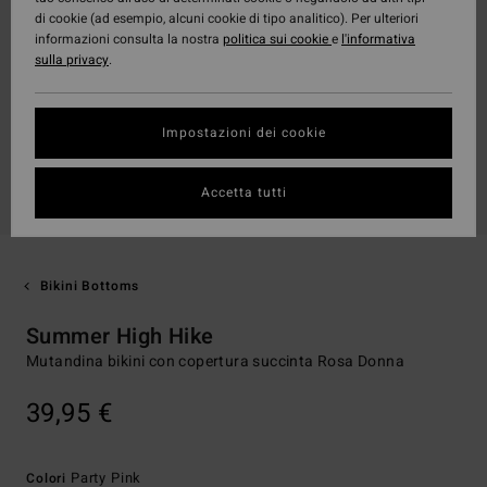
di cookie (ad esempio, alcuni cookie di tipo analitico). Per ulteriori
informazioni consulta la nostra
politica sui cookie
e
l'informativa
sulla privacy
.
Impostazioni dei cookie
Accetta tutti
Bikini Bottoms
Summer High Hike
Mutandina bikini con copertura succinta Rosa Donna
39,95 €
Party Pink
Colori