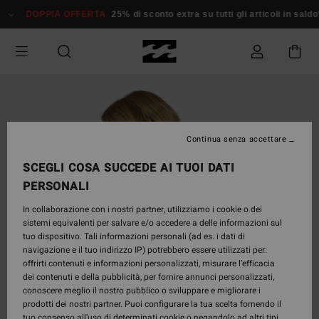
Salta
DOPPIA OFFERTA
25% di sconto extra su tutti gli articoli in saldo*
alle
informazioni
sul
prodotto
Continua senza accettare
SCEGLI COSA SUCCEDE AI TUOI DATI
PERSONALI
In collaborazione con i nostri partner, utilizziamo i cookie o dei
sistemi equivalenti per salvare e/o accedere a delle informazioni sul
tuo dispositivo. Tali informazioni personali (ad es. i dati di
navigazione e il tuo indirizzo IP) potrebbero essere utilizzati per:
offrirti contenuti e informazioni personalizzati, misurare l’efficacia
dei contenuti e della pubblicità, per fornire annunci personalizzati,
conoscere meglio il nostro pubblico o sviluppare e migliorare i
prodotti dei nostri partner. Puoi configurare la tua scelta fornendo il
tuo consenso all’uso di determinati cookie o negandolo ad altri tipi