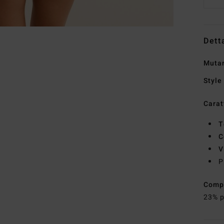
Dett
Mutan
Style
Carat
T
C
V
P
Comp
23% p