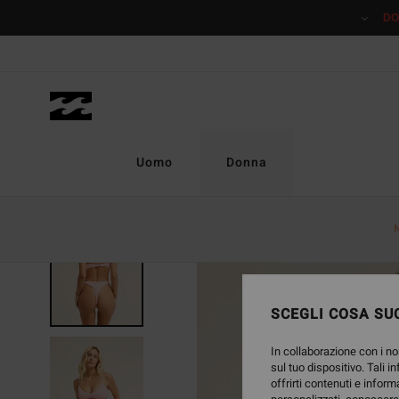
Salta
DO
alle
informazioni
sul
prodotto
Uomo
Donna
NUOVO PRODOTTO
SCEGLI COSA SUC
In collaborazione con i no
sul tuo dispositivo. Tali i
offrirti contenuti e inform