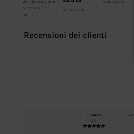
succinta
da indossare alte
gamba alta
o basse sulle
gamba alta
anche
Recensioni dei clienti
Comfort
Ra
5.0