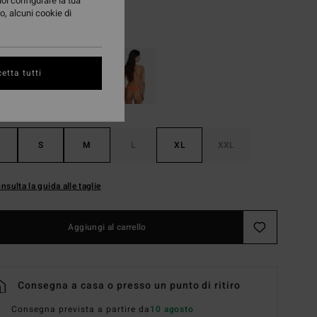
uoi configurare la tua
o, alcuni cookie di
Pink Sand
i
etta tutti
S
M
L
XL
XXL
nsulta la guida alle taglie
Aggiungi al carrello
Consegna a casa o presso un punto di ritiro
Consegna prevista a partire da
10 agosto