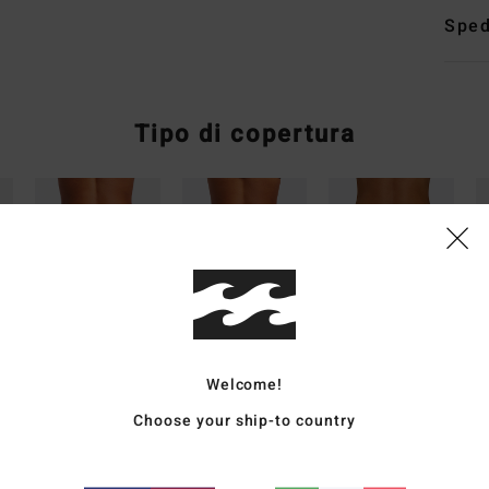
Sped
Tipo di copertura
Tanga
Hike
Fiji
L
Welcome!
copertura
copertura
copertura
c
Choose your ship-to country
super succinta
posteriore
posteriore
p
media
media
c
vita super bassa