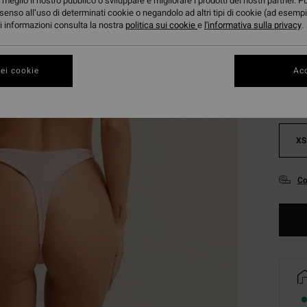
meglio il nostro pubblico o sviluppare e migliorare i prodotti dei nostri partner. P
senso all’uso di determinati cookie o negandolo ad altri tipi di cookie (ad esempi
ori informazioni consulta la nostra
politica sui cookie
e
l'informativa sulla privacy
.
Color
ei cookie
Acc
XS
Co