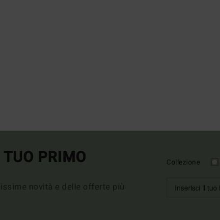
L TUO PRIMO
Collezione
imissime novità e delle offerte più