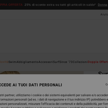
PPIA OFFERTA
25% di sconto extra su tutti gli articoli in saldo*
Donna
Aiut
Home
Novità
Swim
Abbigliamento
Accessori
Surf
Since '73
Collezioni
Doppia Offert
EC
Su
Mutan
CEDE AI TUOI DATI PERSONALI
C
3.0
stri partner, utilizziamo i cookie o dei sistemi equivalenti per salvare e/o accede
ECO-B
nformazioni personali (ad es. i dati di navigazione e il tuo indirizzo IP) potrebbero e
39,
azioni personalizzati, misurare l’efficacia dei contenuti e della pubblicità, per fo