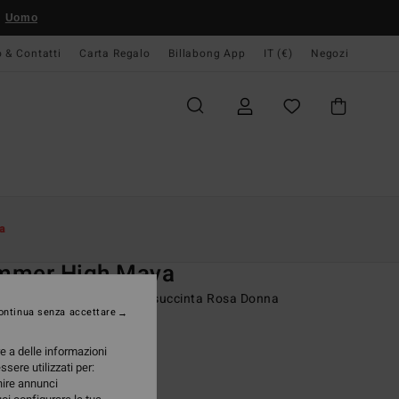
Uomo
o & Contatti
Carta Regalo
Billabong App
IT (€)
Negozi
Donna
Swim
Bikini Bottoms
a
O
mmer High Maya
dina bikini con copertura succinta Rosa Donna
ontinua senza accettare
(2 Recensioni)
re a delle informazioni
ONUS
ssere utilizzati per:
95 €
rnire annunci