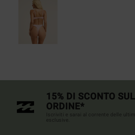
15% DI SCONTO SU
ORDINE*
Iscriviti e sarai al corrente delle ult
esclusive.