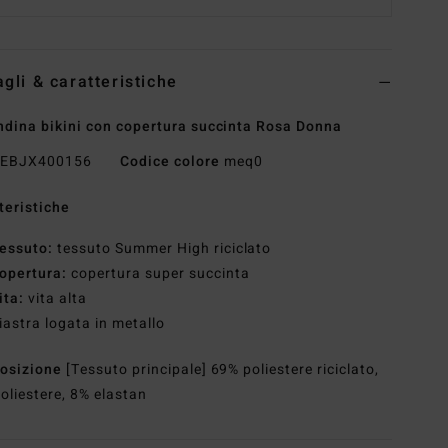
agli & caratteristiche
dina bikini con copertura succinta Rosa Donna
EBJX400156
Codice colore
meq0
teristiche
essuto:
tessuto Summer High riciclato
opertura:
copertura super succinta
ita:
vita alta
iastra logata in metallo
osizione
[Tessuto principale] 69% poliestere riciclato,
oliestere, 8% elastan