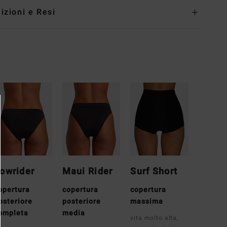
izioni e Resi
owrider
Maui Rider
Surf Short
opertura
copertura
copertura
osteriore
posteriore
massima
ompleta
media
vita molto alta,