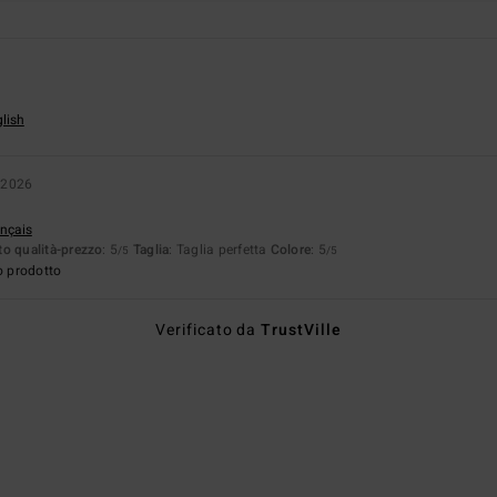
glish
 2026
ançais
o qualità-prezzo
: 5
Taglia
: Taglia perfetta
Colore
: 5
/5
/5
o prodotto
Verificato da
TrustVille