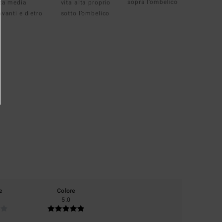
sopra l’ombelico
ita media
vita alta proprio
avanti e dietro
sotto l’ombelico
e
Colore
5.0