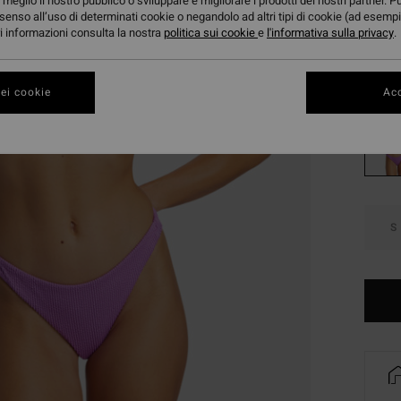
meglio il nostro pubblico o sviluppare e migliorare i prodotti dei nostri partner. P
OFFER
senso all’uso di determinati cookie o negandolo ad altri tipi di cookie (ad esempi
ori informazioni consulta la nostra
politica sui cookie
e
l'informativa sulla privacy
DOPPI
.
Color
ei cookie
Acc
S