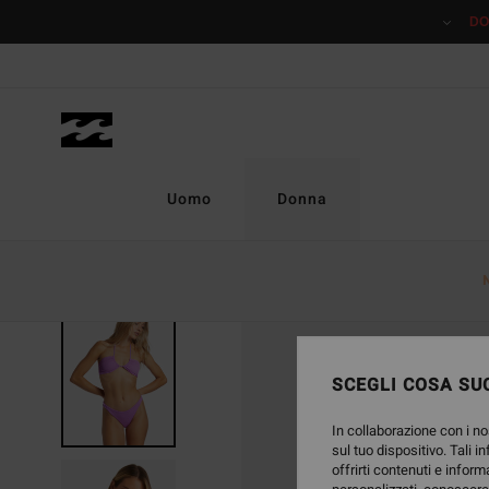
Salta
DO
alle
informazioni
sul
prodotto
Uomo
Donna
ONLY ONLINE
SCEGLI COSA SUC
In collaborazione con i no
sul tuo dispositivo. Tali i
offrirti contenuti e inform