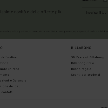
imissime novità e delle offerte più
erta on-line valida per i nuovi membri - Le condizioni complete sono disponibili nella mail di b
TO
BILLABONG
 dell’ordine
50 Years of Billabong
izione
Billabong Crew
tuare un reso
Buono regalo
mento
Sconti per studenti
azioni e Garanzie
zione dei dati
 contatti
Impos