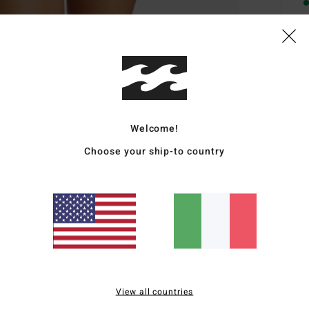
Desc
Molto 
tradi
Welcome!
coper
con i
Choose your ship-to country
dentro
chiam
Dett
Sped
View all countries