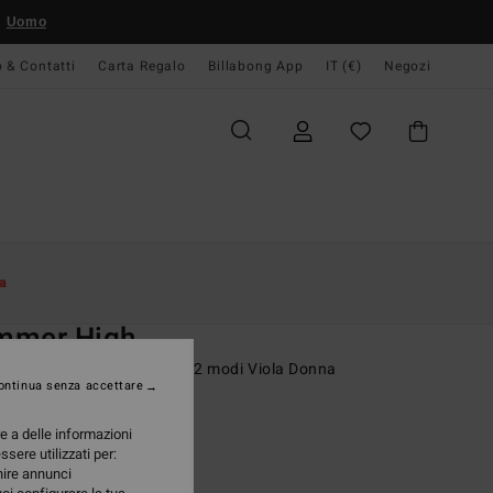
Uomo
o & Contatti
Carta Regalo
Billabong App
IT (€)
Negozi
Donna
Swim
Bikinis Tops
a
O
mmer High
eno bikini da indossare in 2 modi Viola Donna
ontinua senza accettare
ONUS
re a delle informazioni
 €
63%
ssere utilizzati per:
23 €
rnire annunci