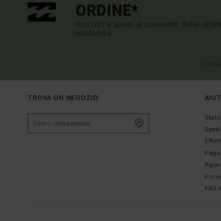
ORDINE*
Iscriviti e sarai al corrente delle ult
esclusive.
(*) Off
TROVA UN NEGOZIO
AIU
Stato
Sped
Effet
Paga
Ripar
Prote
FAQ e