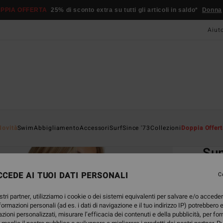
PPIA OFFERTA
25% di sconto extra su tutti gli articoli in saldo*
Donna
Aiut
Home
Novità
Swim
Abbigliamento
Accessori
Surf
Since '73
Collezioni
Doppia Offert
EC
Su
Reggis
CEDE AI TUOI DATI PERSONALI
C
ECO-B
stri partner, utilizziamo i cookie o dei sistemi equivalenti per salvare e/o accede
45,95
nformazioni personali (ad es. i dati di navigazione e il tuo indirizzo IP) potrebbero e
17,
azioni personalizzati, misurare l’efficacia dei contenuti e della pubblicità, per fo