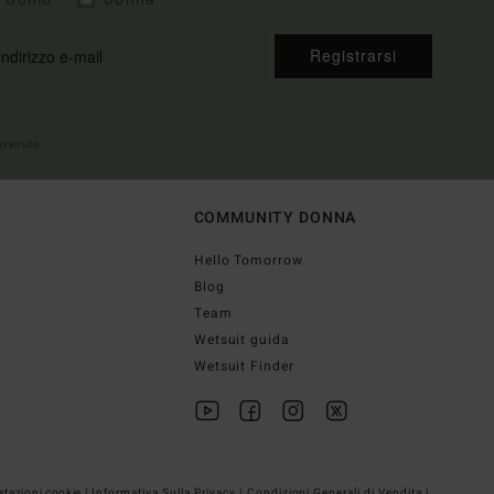
Registrarsi
envenuto
COMMUNITY DONNA
Hello Tomorrow
Blog
Team
Wetsuit guida
Wetsuit Finder
tazioni cookie |
Informativa Sulla Privacy |
Condizioni Generali di Vendita |