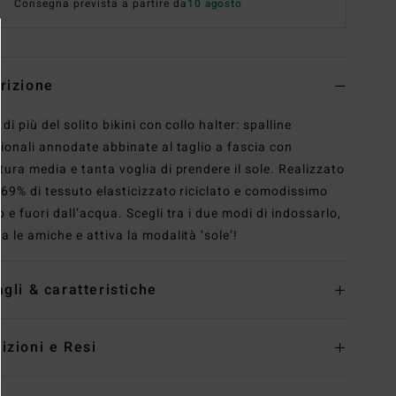
Consegna prevista a partire da
10 agosto
rizione
di più del solito bikini con collo halter: spalline
zionali annodate abbinate al taglio a fascia con
tura media e tanta voglia di prendere il sole. Realizzato
l 69% di tessuto elasticizzato riciclato e comodissimo
 e fuori dall’acqua. Scegli tra i due modi di indossarlo,
a le amiche e attiva la modalità ‘sole’!
agli & caratteristiche
izioni e Resi