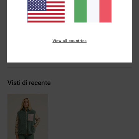
Marcatura:
etichetta esterna Adventure Division sulla
tasca sul petto
Composizione
[Tessuto principale] 50% poliestere, 50%
poliestere riciclato
View all countries
Spedizioni e Resi
Visti di recente