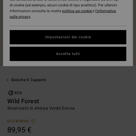
di cookie (ad esempio, alcuni cookie di tipo analitico). Per ulteriori
informazioni consulta la nostra
politica sui cookie
e
l'informativa
sulla privacy
.
Impostazioni dei cookie
Accetta tutti
Giacche E Cappotti
ECO
Wild Forest
Smanicato in sherpa Verde Donna
ECO-BONUS
89,95 €