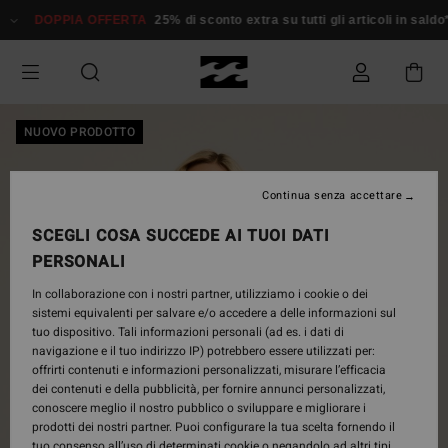
Salta
DOPPIA OFFERTA
25% di sconto extra su tutti gli articoli in saldo*
alle
informazioni
sul
prodotto
NUOVO PRODOTTO
Continua senza accettare
SCEGLI COSA SUCCEDE AI TUOI DATI
PERSONALI
In collaborazione con i nostri partner, utilizziamo i cookie o dei
sistemi equivalenti per salvare e/o accedere a delle informazioni sul
tuo dispositivo. Tali informazioni personali (ad es. i dati di
navigazione e il tuo indirizzo IP) potrebbero essere utilizzati per:
offrirti contenuti e informazioni personalizzati, misurare l’efficacia
dei contenuti e della pubblicità, per fornire annunci personalizzati,
conoscere meglio il nostro pubblico o sviluppare e migliorare i
prodotti dei nostri partner. Puoi configurare la tua scelta fornendo il
tuo consenso all’uso di determinati cookie o negandolo ad altri tipi