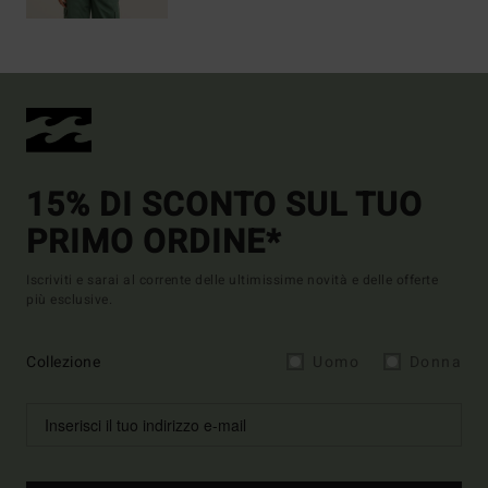
15% DI SCONTO SUL TUO
PRIMO ORDINE*
Iscriviti e sarai al corrente delle ultimissime novità e delle offerte
più esclusive.
Collezione
Uomo
Donna