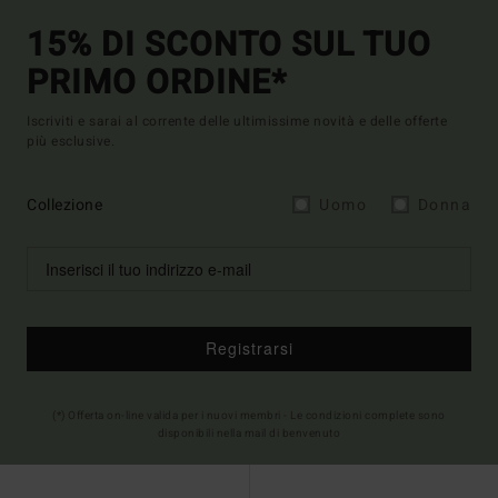
15% DI SCONTO SUL TUO
PRIMO ORDINE*
Iscriviti e sarai al corrente delle ultimissime novità e delle offerte
più esclusive.
Collezione
Uomo
Donna
Registrarsi
(*) Offerta on-line valida per i nuovi membri - Le condizioni complete sono
disponibili nella mail di benvenuto