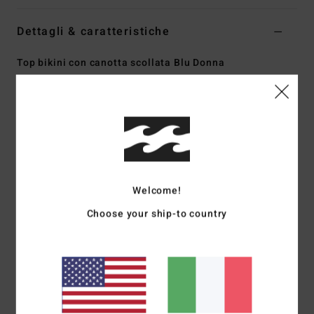
Dettagli & caratteristiche
Top bikini con canotta scollata Blu Donna
Style
BL000278
Codice colore
btm
Caratteristiche
Details: Plunging neck
Copertura:
media
Imbottitura:
rimovibile
Welcome!
Spalline:
spalline fisse
Choose your ship-to country
Closure:Pull over
Marcatura:
moneta in metallo
Composizione
69% Poliestere riciclato 23% Poliestere 8%
Elastan