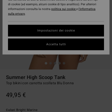
di cookie (ad esempio, alcuni cookie di tipo analitico). Per ulteriori
informazioni consulta la nostra
politica sui cookie
e
l'informativa
sulla privacy
.
Impostazioni dei cookie
Accetta tutti
Summer High Scoop Tank
Top bikini con canotta scollata Blu Donna
49,95 €
Bright Marine
Colori