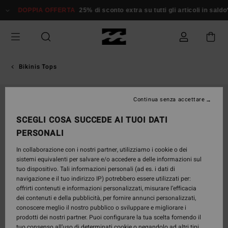
Salta
DOPPIA OFFERTA
25% di sconto extra su tutti gli articoli in saldo*
alle
informazioni
sul
prodotto
Bikinis Tops
Continua senza accettare
SCEGLI COSA SUCCEDE AI TUOI DATI
PERSONALI
In collaborazione con i nostri partner, utilizziamo i cookie o dei
sistemi equivalenti per salvare e/o accedere a delle informazioni sul
tuo dispositivo. Tali informazioni personali (ad es. i dati di
navigazione e il tuo indirizzo IP) potrebbero essere utilizzati per:
offrirti contenuti e informazioni personalizzati, misurare l’efficacia
dei contenuti e della pubblicità, per fornire annunci personalizzati,
conoscere meglio il nostro pubblico o sviluppare e migliorare i
prodotti dei nostri partner. Puoi configurare la tua scelta fornendo il
tuo consenso all’uso di determinati cookie o negandolo ad altri tipi