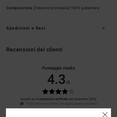
Composizione
[Tessuto principale] 100% poliestere
Spedizioni e Resi
Recensioni dei clienti
Punteggio medio
4.3
/5
basato su
4 recensioni verificate
dal dicembre 2025
Il 50% dei nostri clienti consiglia questo prodotto