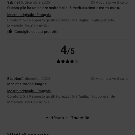
Sabine
16. dicembre 2025
Acquisto verificato
Questo pile ha un colore molto bello, è morbidissimo e molto caldo.
Mostra originale - Français
Comfort
: 5
Rapporto qualità-prezzo
: 4
Taglia
: Taglia perfetta
/5
/5
Materiale
: 5
Colore
: 5
/5
/5
Consiglio questo prodotto
4
/5
Béatrice
7. dicembre 2025
Acquisto verificato
Maniche troppo lunghe
Mostra originale - Français
Comfort
: 5
Rapporto qualità-prezzo
: 5
Taglia
: Troppo grande
/5
/5
Materiale
: 4
Colore
: 5
/5
/5
Verificato da
TrustVille