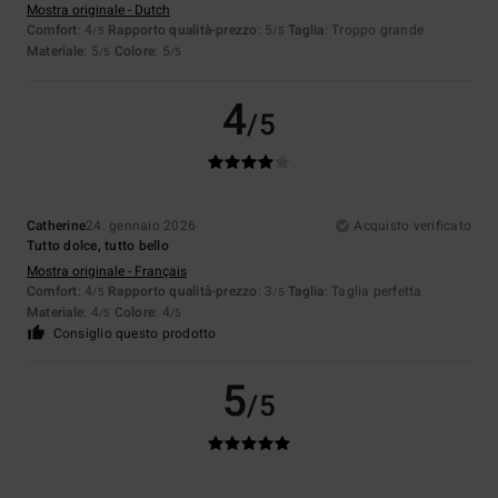
Mostra originale - Dutch
Comfort
: 4
Rapporto qualità-prezzo
: 5
Taglia
: Troppo grande
/5
/5
Materiale
: 5
Colore
: 5
/5
/5
4
/5
Catherine
24. gennaio 2026
Acquisto verificato
Tutto dolce, tutto bello
Mostra originale - Français
Comfort
: 4
Rapporto qualità-prezzo
: 3
Taglia
: Taglia perfetta
/5
/5
Materiale
: 4
Colore
: 4
/5
/5
Consiglio questo prodotto
5
/5