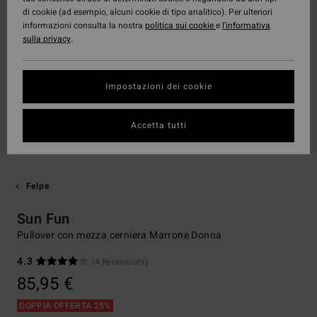
di cookie (ad esempio, alcuni cookie di tipo analitico). Per ulteriori
informazioni consulta la nostra
politica sui cookie
e
l'informativa
sulla privacy
.
Impostazioni dei cookie
Accetta tutti
Felpe
Sun Fun
Pullover con mezza cerniera Marrone Donna
4.3
(4 Recensioni)
85,95 €
DOPPIA OFFERTA 25%