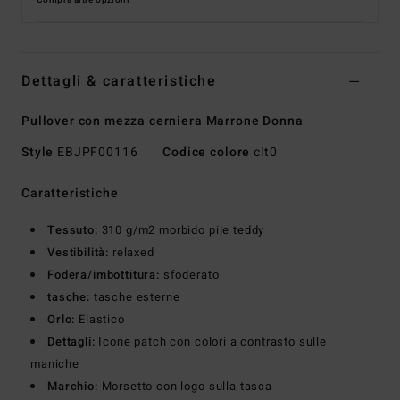
Compra altre opzioni
Dettagli & caratteristiche
Pullover con mezza cerniera Marrone Donna
Style
EBJPF00116
Codice colore
clt0
Caratteristiche
Tessuto:
310 g/m2 morbido pile teddy
Vestibilità:
relaxed
Fodera/imbottitura:
sfoderato
tasche:
tasche esterne
Orlo:
Elastico
Dettagli:
Icone patch con colori a contrasto sulle
maniche
Marchio:
Morsetto con logo sulla tasca