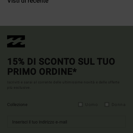
Visti di recente
15% DI SCONTO SUL TUO
PRIMO ORDINE*
Iscriviti e sarai al corrente delle ultimissime novità e delle offerte
più esclusive.
Collezione
Uomo
Donna