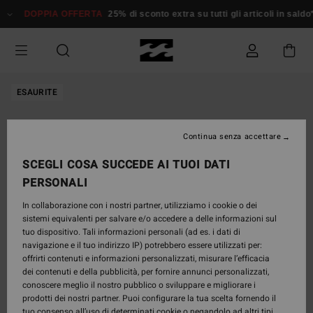
Salta
DOPPIA OFFERTA
25% di sconto extra su tutti gli articoli in saldo*
alle
informazioni
sul
prodotto
ESAURITE
Continua senza accettare
SCEGLI COSA SUCCEDE AI TUOI DATI
PERSONALI
In collaborazione con i nostri partner, utilizziamo i cookie o dei
sistemi equivalenti per salvare e/o accedere a delle informazioni sul
tuo dispositivo. Tali informazioni personali (ad es. i dati di
navigazione e il tuo indirizzo IP) potrebbero essere utilizzati per:
offrirti contenuti e informazioni personalizzati, misurare l’efficacia
dei contenuti e della pubblicità, per fornire annunci personalizzati,
conoscere meglio il nostro pubblico o sviluppare e migliorare i
prodotti dei nostri partner. Puoi configurare la tua scelta fornendo il
tuo consenso all’uso di determinati cookie o negandolo ad altri tipi