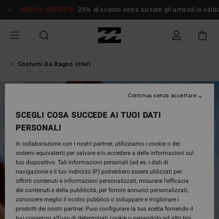
Salta
DOPPIA OFFERTA
25% di sconto extra su tutti gli articoli in saldo*
alle
informazioni
sul
prodotto
Costumi Da Bagno Interi
Continua senza accettare
SCEGLI COSA SUCCEDE AI TUOI DATI
PERSONALI
In collaborazione con i nostri partner, utilizziamo i cookie o dei
sistemi equivalenti per salvare e/o accedere a delle informazioni sul
tuo dispositivo. Tali informazioni personali (ad es. i dati di
navigazione e il tuo indirizzo IP) potrebbero essere utilizzati per:
offrirti contenuti e informazioni personalizzati, misurare l’efficacia
dei contenuti e della pubblicità, per fornire annunci personalizzati,
conoscere meglio il nostro pubblico o sviluppare e migliorare i
prodotti dei nostri partner. Puoi configurare la tua scelta fornendo il
tuo consenso all’uso di determinati cookie o negandolo ad altri tipi