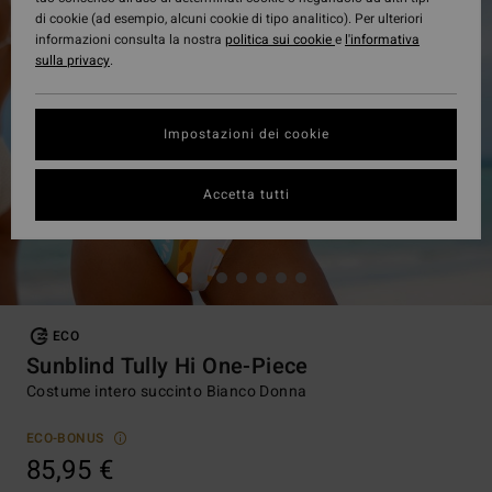
di cookie (ad esempio, alcuni cookie di tipo analitico). Per ulteriori
informazioni consulta la nostra
politica sui cookie
e
l'informativa
sulla privacy
.
Impostazioni dei cookie
Accetta tutti
ECO
Sunblind Tully Hi One-Piece
Costume intero succinto Bianco Donna
ECO-BONUS
85,95 €