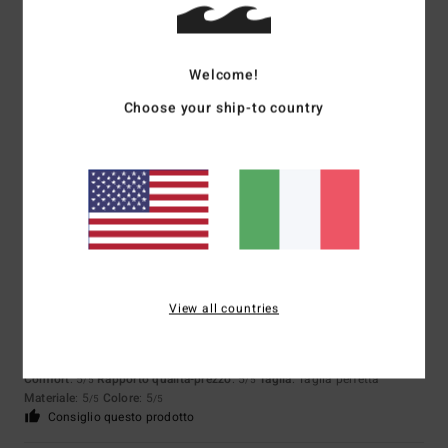
Taglia
Materiale
5.0
Troppo piccolo
Troppo grande
Welcome!
Choose your ship-to country
Colore
5.0
5
/5
View all countries
Luca
17. luglio 2026
Acquisto verificato
Qualità, comodità, colori top
Comfort
: 5
Rapporto qualità-prezzo
: 5
Taglia
: Taglia perfetta
/5
/5
Materiale
: 5
Colore
: 5
/5
/5
Consiglio questo prodotto