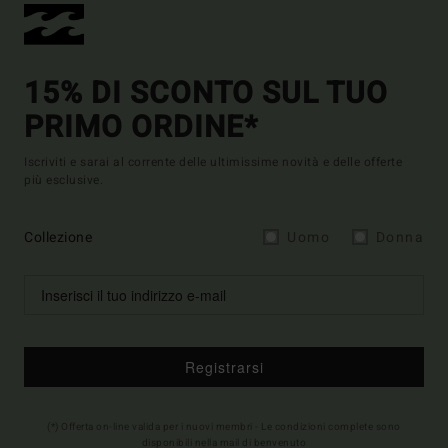
15% DI SCONTO SUL TUO
PRIMO ORDINE*
Iscriviti e sarai al corrente delle ultimissime novità e delle offerte
più esclusive.
Collezione
Uomo
Donna
Registrarsi
(*) Offerta on-line valida per i nuovi membri - Le condizioni complete sono
disponibili nella mail di benvenuto