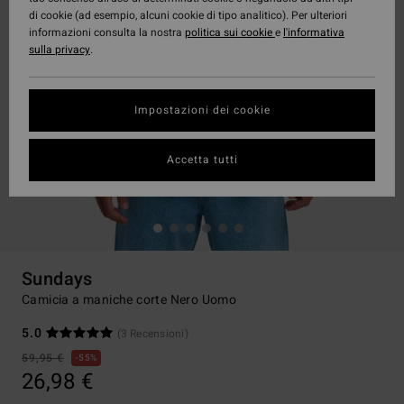
di cookie (ad esempio, alcuni cookie di tipo analitico). Per ulteriori
informazioni consulta la nostra
politica sui cookie
e
l'informativa
sulla privacy
.
Impostazioni dei cookie
Accetta tutti
Sundays
Camicia a maniche corte Nero Uomo
5.0
(3 Recensioni)
59,95 €
55%
26,98 €