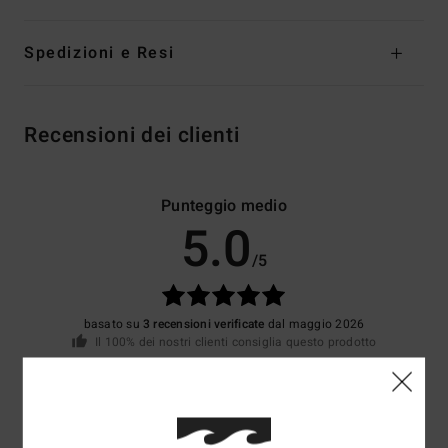
Spedizioni e Resi
Recensioni dei clienti
Punteggio medio
5.0
/5
basato su
3 recensioni verificate
dal maggio 2026
Il 100% dei nostri clienti consiglia questo prodotto
Comfort
Rapporto qualità-prezzo
5.0
4.7