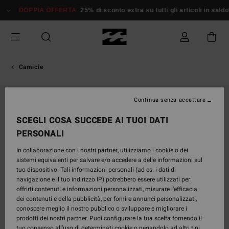
Salta
DOPPIA OFFERTA
25% di sconto extra su tutti gli articoli in saldo*
alle
informazioni
sul
prodotto
Camicie
Continua senza accettare
SCEGLI COSA SUCCEDE AI TUOI DATI
PERSONALI
In collaborazione con i nostri partner, utilizziamo i cookie o dei
sistemi equivalenti per salvare e/o accedere a delle informazioni sul
tuo dispositivo. Tali informazioni personali (ad es. i dati di
navigazione e il tuo indirizzo IP) potrebbero essere utilizzati per:
offrirti contenuti e informazioni personalizzati, misurare l’efficacia
dei contenuti e della pubblicità, per fornire annunci personalizzati,
conoscere meglio il nostro pubblico o sviluppare e migliorare i
prodotti dei nostri partner. Puoi configurare la tua scelta fornendo il
tuo consenso all’uso di determinati cookie o negandolo ad altri tipi