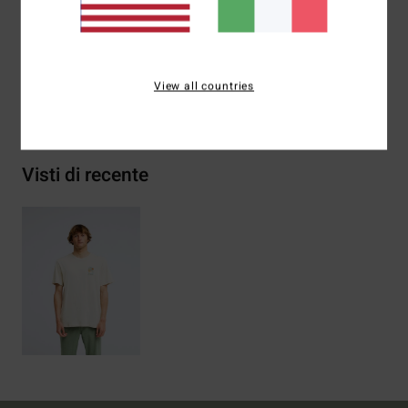
Composizione
[Tessuto principale] 100% cotone
biologico
View all countries
Spedizioni e Resi
Visti di recente