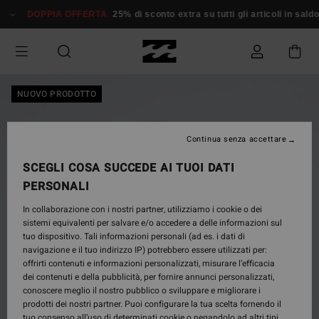
Salta
DOPPIA OFFERTA
25% di sconto extra su tutti gli articoli in saldo*
alle
informazioni
sul
prodotto
NUOVO PRODOTTO
Continua senza accettare
SCEGLI COSA SUCCEDE AI TUOI DATI
PERSONALI
In collaborazione con i nostri partner, utilizziamo i cookie o dei
sistemi equivalenti per salvare e/o accedere a delle informazioni sul
tuo dispositivo. Tali informazioni personali (ad es. i dati di
navigazione e il tuo indirizzo IP) potrebbero essere utilizzati per:
offrirti contenuti e informazioni personalizzati, misurare l’efficacia
dei contenuti e della pubblicità, per fornire annunci personalizzati,
conoscere meglio il nostro pubblico o sviluppare e migliorare i
prodotti dei nostri partner. Puoi configurare la tua scelta fornendo il
tuo consenso all’uso di determinati cookie o negandolo ad altri tipi