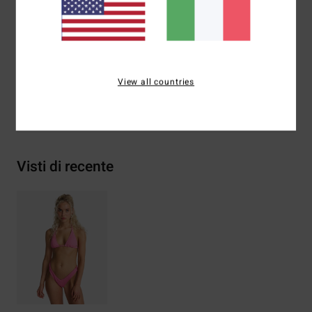
Piastra marcata in metallo
Composizione
[Tessuto principale] 83% poliestere
riciclato, 17% elastan
View all countries
Spedizioni e Resi
Visti di recente