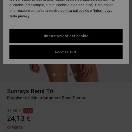
di cookie (ad esempio, alcuni cookie di tipo analitico). Per ulteriori
informazioni consulta la nostra
politica sui cookie
e
l'informativa
sulla privacy
.
Impostazioni dei cookie
Accetta tutti
Sunrays Remi Tri
Reggiseno bikini triangolare Rosa Donna
45,95 €
47%
24,13 €
OFFERTE