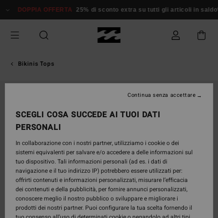
Salta
DOPPIA OFFERTA
25% di sconto extra su tutti gli articoli in saldo*
alle
informazioni
sul
prodotto
Bikinis Tops
Continua senza accettare
SCEGLI COSA SUCCEDE AI TUOI DATI
PERSONALI
In collaborazione con i nostri partner, utilizziamo i cookie o dei
sistemi equivalenti per salvare e/o accedere a delle informazioni sul
tuo dispositivo. Tali informazioni personali (ad es. i dati di
navigazione e il tuo indirizzo IP) potrebbero essere utilizzati per:
offrirti contenuti e informazioni personalizzati, misurare l’efficacia
dei contenuti e della pubblicità, per fornire annunci personalizzati,
conoscere meglio il nostro pubblico o sviluppare e migliorare i
prodotti dei nostri partner. Puoi configurare la tua scelta fornendo il
tuo consenso all’uso di determinati cookie o negandolo ad altri tipi