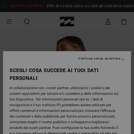
Salta
DOPPIA OFFERTA
25% di sconto extra su tutti gli articoli in saldo*
alle
informazioni
sul
prodotto
Continua senza accettare
SCEGLI COSA SUCCEDE AI TUOI DATI
PERSONALI
In collaborazione con i nostri partner, utilizziamo i cookie o dei
sistemi equivalenti per salvare e/o accedere a delle informazioni sul
tuo dispositivo. Tali informazioni personali (ad es. i dati di
navigazione e il tuo indirizzo IP) potrebbero essere utilizzati per:
offrirti contenuti e informazioni personalizzati, misurare l’efficacia
dei contenuti e della pubblicità, per fornire annunci personalizzati,
conoscere meglio il nostro pubblico o sviluppare e migliorare i
prodotti dei nostri partner. Puoi configurare la tua scelta fornendo il
tuo consenso all’uso di determinati cookie o negandolo ad altri tipi