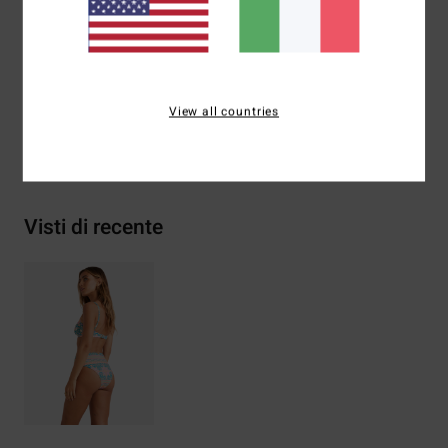
Composizione
[Tessuto principale] 78% nylon riciclato,
22% elastan
View all countries
Spedizioni e Resi
Visti di recente