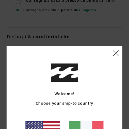
Consegna a casa o presso un punto di ritiro
Consegna prevista a partire da
10 agosto
Dettagli & caratteristiche
Mutandina bikini con copertura succinta Multi Donna
Style
UBJX400610
Codice colore
mul
Caratteristiche
Tessuto:
mano pesca elasticizzato in nylon riciclato
(78%) e elastan (22%)
Welcome!
Vestibilità:
vestibilità Maui
Choose your ship-to country
Vita:
vita alta
Chiusura:
chiusura fissa
Copertura:
copertura succinta
Marcatura:
placca in metallo