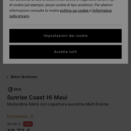
di cookie (ad esempio, alcuni cookie di tipo analitico). Per ulteriori
informazioni consulta la nostra
politica sui cookie
e
l'informativa
sulla privacy
.
Impostazioni dei cookie
Accetta tutti
Bikini Bottoms
ECO
Sunrise Coast Hi Maui
Mutandina bikini con copertura succinta Multi Donna
ECO-BONUS
49,95 €
63%