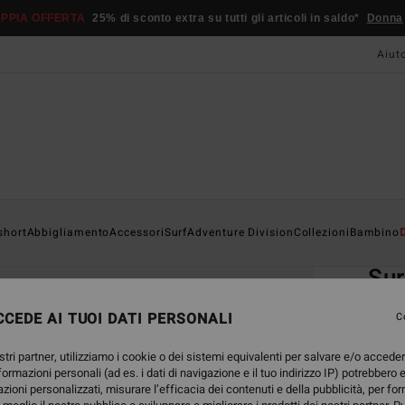
PPIA OFFERTA
25% di sconto extra su tutti gli articoli in saldo*
Donna
Aiut
Home
short
Abbigliamento
Accessori
Surf
Adventure Division
Collezioni
Bambino
EC
Sur
Cappel
CEDE AI TUOI DATI PERSONALI
C
anter
5.0
stri partner, utilizziamo i cookie o dei sistemi equivalenti per salvare e/o accede
nformazioni personali (ad es. i dati di navigazione e il tuo indirizzo IP) potrebbero e
ECO-B
azioni personalizzati, misurare l’efficacia dei contenuti e della pubblicità, per fo