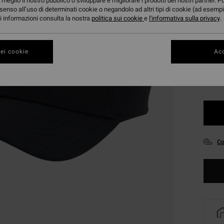
29,
meglio il nostro pubblico o sviluppare e migliorare i prodotti dei nostri partner. P
senso all’uso di determinati cookie o negandolo ad altri tipi di cookie (ad esempi
ori informazioni consulta la nostra
politica sui cookie
e
l'informativa sulla privacy
.
Color
ei cookie
Acc
Co