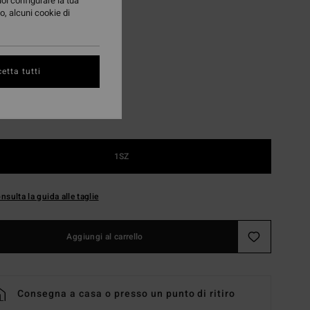
95 €
uoi configurare la tua
o, alcuni cookie di
Black
i
etta tutti
1SZ
nsulta la guida alle taglie
Aggiungi al carrello
Consegna a casa o presso un punto di ritiro