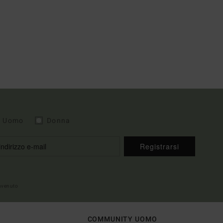
Uomo
Donna
Registrarsi
envenuto
COMMUNITY UOMO