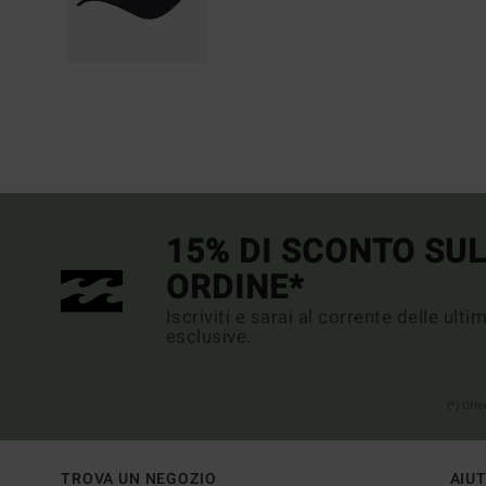
15% DI SCONTO SU
ORDINE*
Iscriviti e sarai al corrente delle ult
esclusive.
(*) Off
TROVA UN NEGOZIO
AIU