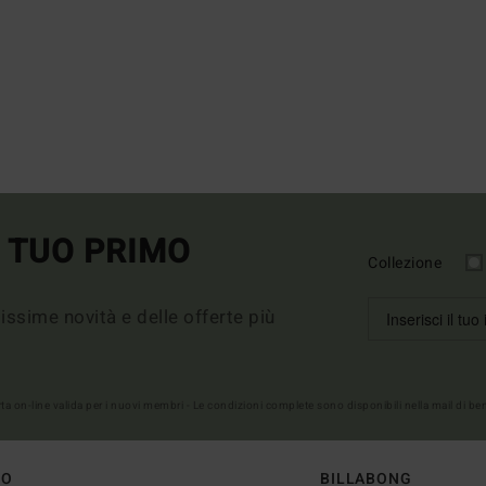
L TUO PRIMO
Collezione
imissime novità e delle offerte più
erta on-line valida per i nuovi membri - Le condizioni complete sono disponibili nella mail di b
TO
BILLABONG