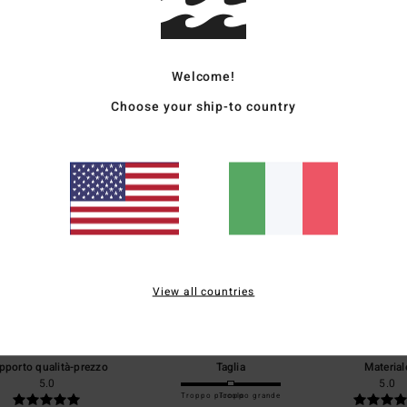
Sped
Welcome!
Choose your ship-to country
Punteggio medio
5.0
/5
View all countries
basato su
1 recensioni verificate
dal ottobre 2025
Il 100% dei nostri clienti consiglia questo prodotto
pporto qualità-prezzo
Taglia
Material
5.0
5.0
Troppo piccolo
Troppo grande