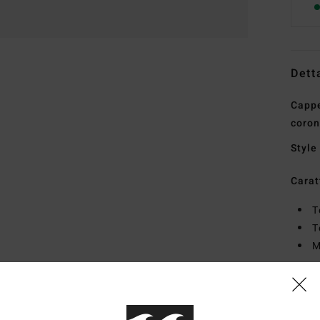
Dett
Cappe
coron
Style
Carat
T
T
M
Comp
25% c