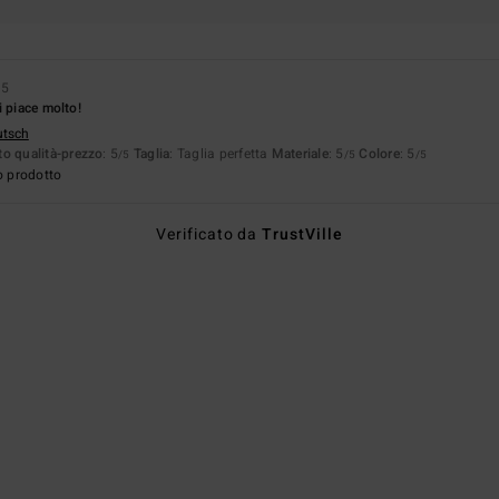
25
i piace molto!
utsch
o qualità-prezzo
: 5
Taglia
: Taglia perfetta
Materiale
: 5
Colore
: 5
/5
/5
/5
o prodotto
Verificato da
TrustVille