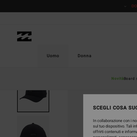
Salta
DO
alle
informazioni
sul
prodotto
Uomo
Donna
Novità
Board 
SCEGLI COSA SUC
In collaborazione con i no
sul tuo dispositivo. Tali i
offrirti contenuti e inform