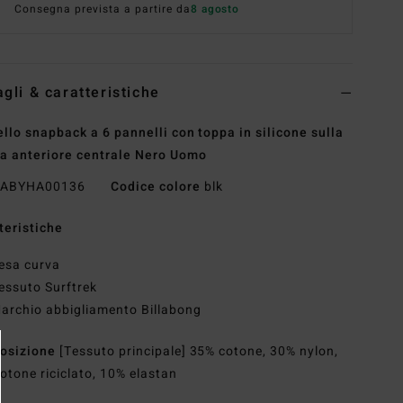
Consegna prevista a partire da
8 agosto
agli & caratteristiche
llo snapback a 6 pannelli con toppa in silicone sulla
a anteriore centrale Nero Uomo
ABYHA00136
Codice colore
blk
teristiche
esa curva
essuto Surftrek
archio abbigliamento Billabong
osizione
[Tessuto principale] 35% cotone, 30% nylon,
otone riciclato, 10% elastan