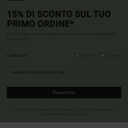
15% DI SCONTO SUL TUO
PRIMO ORDINE*
Iscriviti e sarai al corrente delle ultimissime novità e delle offerte
più esclusive.
Collezione
Uomo
Donna
Registrarsi
(*) Offerta on-line valida per i nuovi membri - Le condizioni complete sono
disponibili nella mail di benvenuto