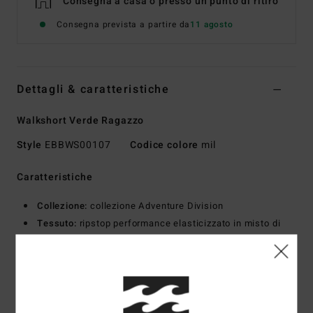
Consegna a casa o presso un punto di ritiro
Consegna prevista a partire da
11 agosto
Dettagli & caratteristiche
Walkshort Verde Ragazzo
Style
EBBWS00107
Codice colore
mil
Caratteristiche
Collezione:
collezione Adventure Division
Tessuto:
ripstop performance elasticizzato in misto di
46% poliestere, 46% poliestere riciclato e 8% elastan
Tessuto recycler 4-way stretch ad elevate prestazioni,
realizzato con bottiglie di PET riciclate
Vita Surf Trek interna
Tessuto Surftrek assorbente, elasticizzato e ad