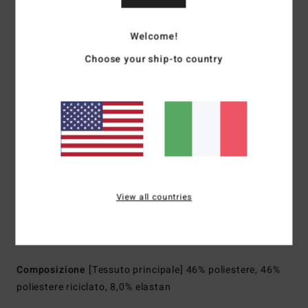
asciugatura rapida in poliestere riciclato
Vestibilità:
vestibilità core
Welcome!
Vita:
vita fissa
Choose your ship-to country
Chiusura:
chiusura con bottone e cerniera
Cucitura esterna:
cucitura esterna da 16", lunghezza
bermuda
Tasche:
tasche laterali
Tasche cargo laterali
Tasca posteriore a filetto con chiusura a zip
Marcatura:
etichetta a bandiera con scritta sulla tasca a
filetto
View all countries
Toppa Adventure Division in silicone sulla tasca cargo a
sinistra
Altre caratteristiche:
pannello posteriore con carré
Composizione
[Tessuto principale] 46% poliestere, 46%
poliestere riciclato, 8,0% elastan