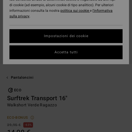
di cookie (ad esempio, alcuni cookie di tipo analitico). Per ulteriori
informazioni consulta la nostra
politica sui cookie
e
l'informativa
sulla privacy
.
Impostazioni dei cookie
Accetta tutti
Pantaloncini
ECO
Surftrek Transport 16"
Walkshort Verde Ragazzo
ECO-BONUS
39,95 €
63%