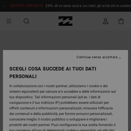
Salta
DOPPIA OFFERTA
25% di sconto extra su tutti gli articoli in saldo*
alle
informazioni
sul
prodotto
Continua senza accettare
SCEGLI COSA SUCCEDE AI TUOI DATI
PERSONALI
In collaborazione con i nostri partner, utilizziamo i cookie o dei
sistemi equivalenti per salvare e/o accedere a delle informazioni sul
tuo dispositivo. Tali informazioni personali (ad es. i dati di
navigazione e il tuo indirizzo IP) potrebbero essere utilizzati per:
offrirti contenuti e informazioni personalizzati, misurare l’efficacia
dei contenuti e della pubblicità, per fornire annunci personalizzati,
conoscere meglio il nostro pubblico o sviluppare e migliorare i
prodotti dei nostri partner. Puoi configurare la tua scelta fornendo il
tuo consenso all’uso di determinati cookie o negandolo ad altri tipi