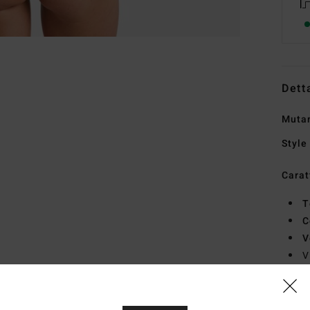
Dett
Mutan
Style
Carat
T
C
V
V
L
Comp