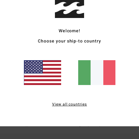
9% el
Sped
Welcome!
Choose your ship-to country
Punteggio medio
3.0
/5
View all countries
basato su
1 recensioni verificate
dal maggio 2026
Il 0% dei nostri clienti consiglia questo prodotto