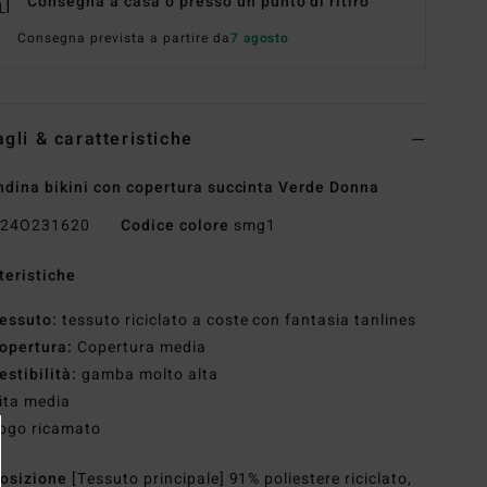
Consegna a casa o presso un punto di ritiro
Consegna prevista a partire da
7 agosto
agli & caratteristiche
dina bikini con copertura succinta Verde Donna
24O231620
Codice colore
smg1
teristiche
essuto:
tessuto riciclato a coste con fantasia tanlines
opertura:
Copertura media
estibilità:
gamba molto alta
ita media
ogo ricamato
osizione
[Tessuto principale] 91% poliestere riciclato,