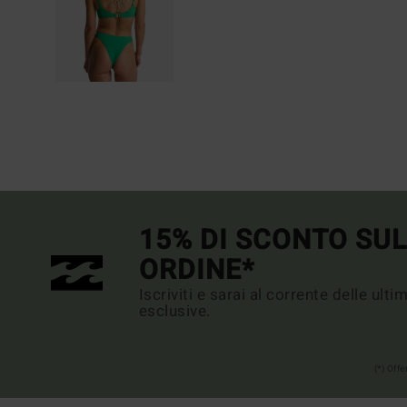
15% DI SCONTO SU
ORDINE*
Iscriviti e sarai al corrente delle ult
esclusive.
(*) Off