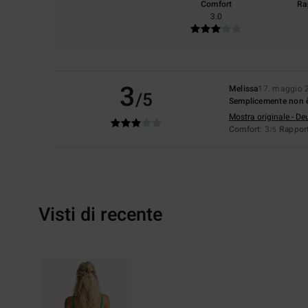
Comfort
Ra
3.0
3
Melissa
17. maggio 
/5
Semplicemente non è 
Mostra originale - De
Comfort
: 3
Rapport
/5
Visti di recente