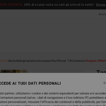
PPIA OFFERTA
25% di sconto extra su tutti gli articoli in saldo*
Donna
Aiut
Home
Novità
Swim
Abbigliamento
Accessori
Surf
Since '73
Collezioni
Doppia Offert
EC
Tan
Mutan
CEDE AI TUOI DATI PERSONALI
C
3.0
stri partner, utilizziamo i cookie o dei sistemi equivalenti per salvare e/o accede
ECO-B
nformazioni personali (ad es. i dati di navigazione e il tuo indirizzo IP) potrebbero e
45,95
azioni personalizzati, misurare l’efficacia dei contenuti e della pubblicità, per fo