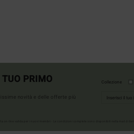
L TUO PRIMO
Collezione
imissime novità e delle offerte più
erta on-line valida per i nuovi membri - Le condizioni complete sono disponibili nella mail di b