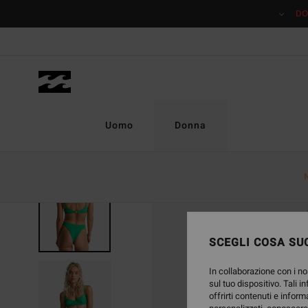
Salta
DO
alle
informazioni
sul
prodotto
Uomo
Donna
SCEGLI COSA SUC
In collaborazione con i no
sul tuo dispositivo. Tali i
offrirti contenuti e inform