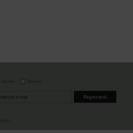
Uomo
Donna
Registrarsi
envenuto