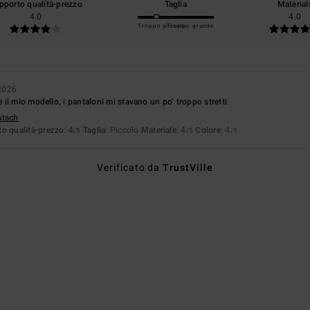
pporto qualità-prezzo
Taglia
Material
4.0
4.0
Troppo piccolo
Troppo grande
2026
il mio modello, i pantaloni mi stavano un po’ troppo stretti
utsch
o qualità-prezzo
: 4
Taglia
: Piccolo
Materiale
: 4
Colore
: 4
/5
/5
/5
Verificato da
TrustVille