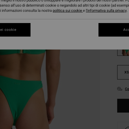
32,
meglio il nostro pubblico o sviluppare e migliorare i prodotti dei nostri partner. P
senso all’uso di determinati cookie o negandolo ad altri tipi di cookie (ad esempi
OFFER
ori informazioni consulta la nostra
politica sui cookie
e
l'informativa sulla privacy
.
Color
ei cookie
Acc
XS
Co