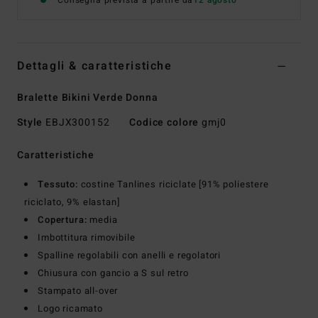
Consegna prevista a partire da
12 agosto
Dettagli & caratteristiche
Bralette Bikini Verde Donna
Style
EBJX300152
Codice colore
gmj0
Caratteristiche
Tessuto:
costine Tanlines riciclate [91% poliestere
riciclato, 9% elastan]
Copertura:
media
Imbottitura rimovibile
Spalline regolabili con anelli e regolatori
Chiusura con gancio a S sul retro
Stampato all-over
Logo ricamato