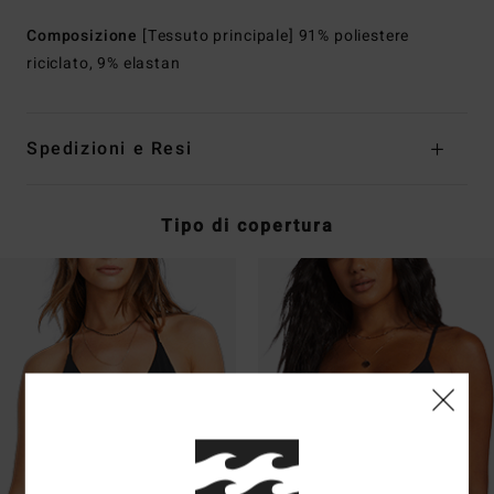
Composizione
[Tessuto principale] 91% poliestere
riciclato, 9% elastan
Spedizioni e Resi
Tipo di copertura