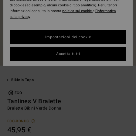
di cookie (ad esempio, alcuni cookie di tipo analitico). Per ulteriori
informazioni consulta la nostra
politica sui cookie
e
l'informativa
sulla privacy
.
Impostazioni dei cookie
Accetta tutti
Bikinis Tops
ECO
Tanlines V Bralette
Bralette Bikini Verde Donna
ECO-BONUS
45,95 €