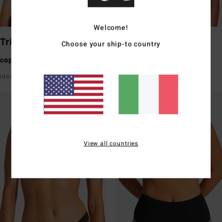
Welcome!
Triangle
Underwire
Choose your ship-to country
copertura media
copertura media
ideale per busti piccoli/medi
buon sostegno con spalline
View all countries