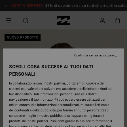
Salta
DOPPIA OFFERTA
25% di sconto extra su tutti gli articoli in sald
alle
informazioni
sul
prodotto
NUOVO PRODOTTO
Continua senza accettare
SCEGLI COSA SUCCEDE AI TUOI DATI
PERSONALI
In collaborazione con i nostri partner, utilizziamo i cookie o dei
sistemi equivalenti per salvare e/o accedere a delle informazioni sul
tuo dispositivo. Tali informazioni personali (ad es. i dati di
navigazione e il tuo indirizzo IP) potrebbero essere utilizzati per:
offrirti contenuti e informazioni personalizzati, misurare l’efficacia
dei contenuti e della pubblicità, per fornire annunci personalizzati,
conoscere meglio il nostro pubblico o sviluppare e migliorare i
prodotti dei nostri partner. Puoi configurare la tua scelta fornendo il
tuo consenso all’uso di determinati cookie o negandolo ad altri tipi