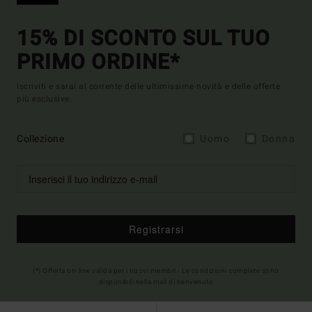
15% DI SCONTO SUL TUO
PRIMO ORDINE*
Iscriviti e sarai al corrente delle ultimissime novità e delle offerte
più esclusive.
Collezione
Uomo
Donna
Registrarsi
(*) Offerta on-line valida per i nuovi membri - Le condizioni complete sono
disponibili nella mail di benvenuto