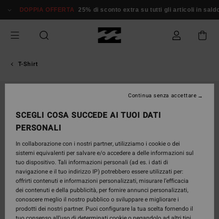
Salta
DOPPIA OFFERTA
25% di sconto extra su tutti gli articoli in sald
alle
informazioni
sul
prodotto
T-Shirt
Continua senza accettare
SCEGLI COSA SUCCEDE AI TUOI DATI
PERSONALI
In collaborazione con i nostri partner, utilizziamo i cookie o dei
sistemi equivalenti per salvare e/o accedere a delle informazioni sul
tuo dispositivo. Tali informazioni personali (ad es. i dati di
navigazione e il tuo indirizzo IP) potrebbero essere utilizzati per:
offrirti contenuti e informazioni personalizzati, misurare l’efficacia
dei contenuti e della pubblicità, per fornire annunci personalizzati,
conoscere meglio il nostro pubblico o sviluppare e migliorare i
prodotti dei nostri partner. Puoi configurare la tua scelta fornendo il
tuo consenso all’uso di determinati cookie o negandolo ad altri tipi