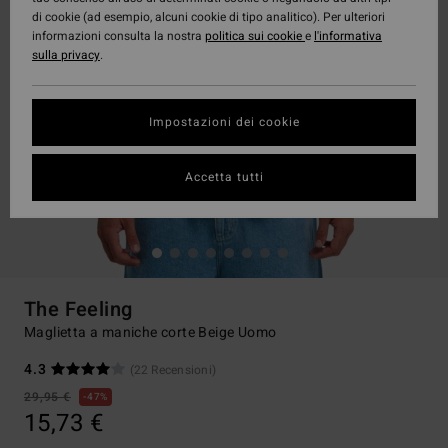
di cookie (ad esempio, alcuni cookie di tipo analitico). Per ulteriori
informazioni consulta la nostra
politica sui cookie
e
l'informativa
sulla privacy
.
Impostazioni dei cookie
Accetta tutti
The Feeling
Maglietta a maniche corte Beige Uomo
4.3
(22 Recensioni)
29,95 €
47%
15,73 €