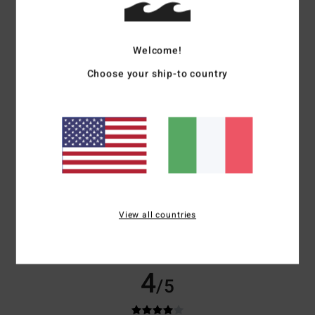
...
Mostra originale - Français
Comfort
: 4
Rapporto qualità-prezzo
: 4
Taglia
: Taglia perfetta
/5
/5
Welcome!
Materiale
: 4
Colore
: 4
/5
/5
Consiglio questo prodotto
Choose your ship-to country
5
/5
Wendy
28. giugno 2026
Acquisto verificato
Vestibilità perfetta, bel design, ottimo prezzo
Mostra originale - Dutch
Comfort
: 5
Rapporto qualità-prezzo
: 5
Taglia
: Taglia perfetta
View all countries
/5
/5
Materiale
: 5
Colore
: 5
/5
/5
Consiglio questo prodotto
4
/5