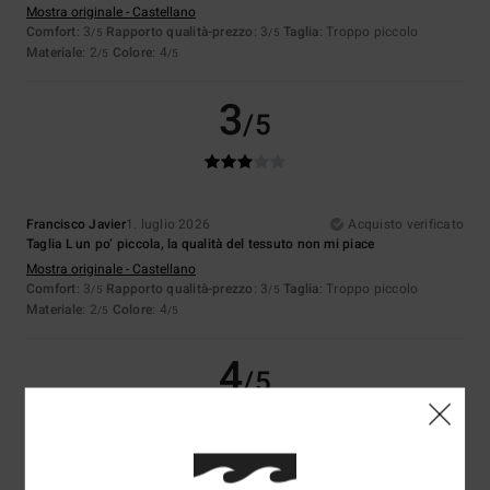
Mostra originale - Castellano
Comfort
: 3
Rapporto qualità-prezzo
: 3
Taglia
: Troppo piccolo
/5
/5
Materiale
: 2
Colore
: 4
/5
/5
3
/5
Francisco Javier
1. luglio 2026
Acquisto verificato
Taglia L un po’ piccola, la qualità del tessuto non mi piace
Mostra originale - Castellano
Comfort
: 3
Rapporto qualità-prezzo
: 3
Taglia
: Troppo piccolo
/5
/5
Materiale
: 2
Colore
: 4
/5
/5
4
/5
Mickael
30. giugno 2026
Acquisto verificato