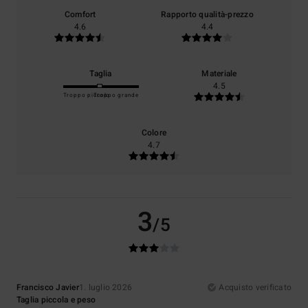
Comfort
Rapporto qualità-prezzo
4.6
4.4
Taglia
Materiale
4.5
Troppo piccolo
Troppo grande
Colore
4.7
3
/5
Francisco Javier
1. luglio 2026
Acquisto verificato
Taglia piccola e peso