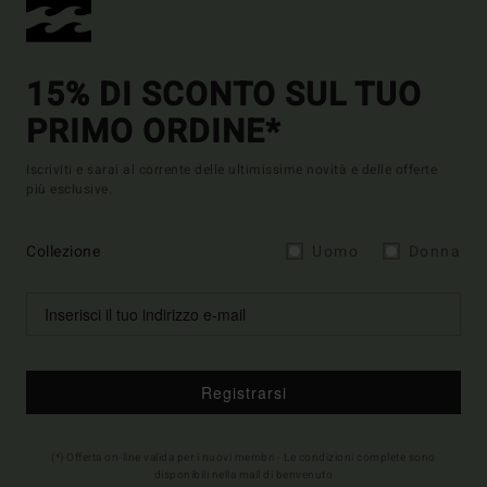
15% DI SCONTO SUL TUO
PRIMO ORDINE*
Iscriviti e sarai al corrente delle ultimissime novità e delle offerte
più esclusive.
Collezione
Uomo
Donna
Registrarsi
(*) Offerta on-line valida per i nuovi membri - Le condizioni complete sono
disponibili nella mail di benvenuto