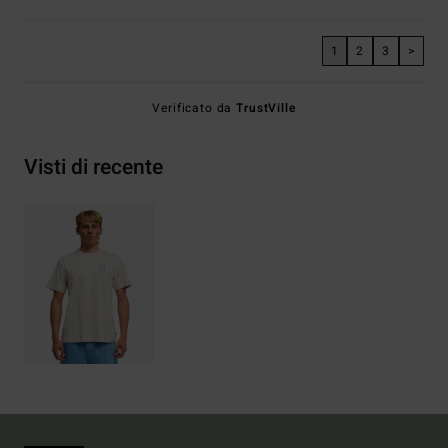
1
2
3
>
Verificato da
TrustVille
Visti di recente