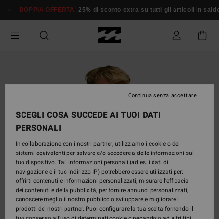
Salta
DOPPIA OFFERTA
25% di sconto extra su tutti gli articoli in sald
alle
informazioni
sul
prodotto
Continua senza accettare
SCEGLI COSA SUCCEDE AI TUOI DATI
PERSONALI
In collaborazione con i nostri partner, utilizziamo i cookie o dei
sistemi equivalenti per salvare e/o accedere a delle informazioni sul
tuo dispositivo. Tali informazioni personali (ad es. i dati di
navigazione e il tuo indirizzo IP) potrebbero essere utilizzati per:
offrirti contenuti e informazioni personalizzati, misurare l’efficacia
dei contenuti e della pubblicità, per fornire annunci personalizzati,
conoscere meglio il nostro pubblico o sviluppare e migliorare i
prodotti dei nostri partner. Puoi configurare la tua scelta fornendo il
tuo consenso all’uso di determinati cookie o negandolo ad altri tipi