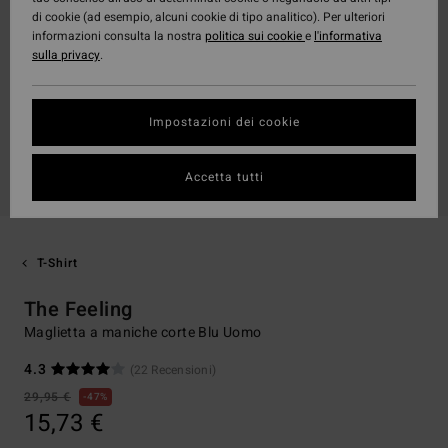
di cookie (ad esempio, alcuni cookie di tipo analitico). Per ulteriori
informazioni consulta la nostra
politica sui cookie
e
l'informativa
sulla privacy
.
Impostazioni dei cookie
Accetta tutti
T-Shirt
The Feeling
Maglietta a maniche corte Blu Uomo
4.3
(22 Recensioni)
29,95 €
47%
15,73 €