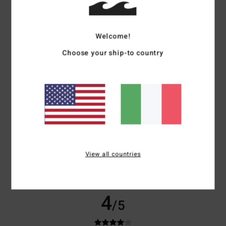
...
Mostra originale - Français
Comfort
: 4
Rapporto qualità-prezzo
: 4
Taglia
: Taglia perfetta
/5
/5
Welcome!
Materiale
: 4
Colore
: 4
/5
/5
Consiglio questo prodotto
Choose your ship-to country
5
/5
Wendy
28. giugno 2026
Acquisto verificato
Vestibilità perfetta, bel design, ottimo prezzo
Mostra originale - Dutch
Comfort
: 5
Rapporto qualità-prezzo
: 5
Taglia
: Taglia perfetta
View all countries
/5
/5
Materiale
: 5
Colore
: 5
/5
/5
Consiglio questo prodotto
4
/5