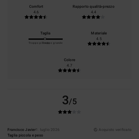
Comfort
Rapporto qualità-prezzo
4.6
4.4
Taglia
Materiale
4.5
Troppo piccolo
Troppo grande
Colore
4.7
3
/5
Francisco Javier
1. luglio 2026
Acquisto verificato
Taglia piccola e peso