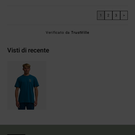
1
2
3
>
Verificato da
TrustVille
Visti di recente