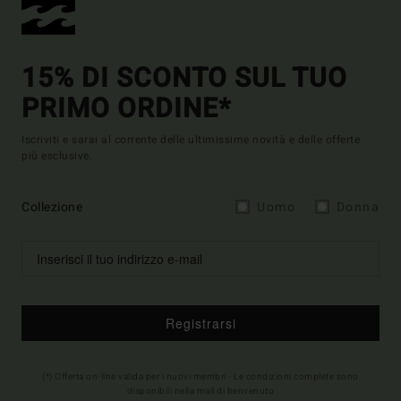
15% DI SCONTO SUL TUO
PRIMO ORDINE*
Iscriviti e sarai al corrente delle ultimissime novità e delle offerte
più esclusive.
Collezione
Uomo
Donna
Registrarsi
(*) Offerta on-line valida per i nuovi membri - Le condizioni complete sono
disponibili nella mail di benvenuto