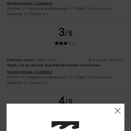
Mostra originale - Castellano
Comfort
: 3
Rapporto qualità-prezzo
: 3
Taglia
: Troppo piccolo
/5
/5
Materiale
: 2
Colore
: 4
/5
/5
3
/5
Francisco Javier
1. luglio 2026
Acquisto verificato
Taglia L un po’ piccola, la qualità del tessuto non mi piace
Mostra originale - Castellano
Comfort
: 3
Rapporto qualità-prezzo
: 3
Taglia
: Troppo piccolo
/5
/5
Materiale
: 2
Colore
: 4
/5
/5
4
/5
Mickael
30. giugno 2026
Acquisto verificato