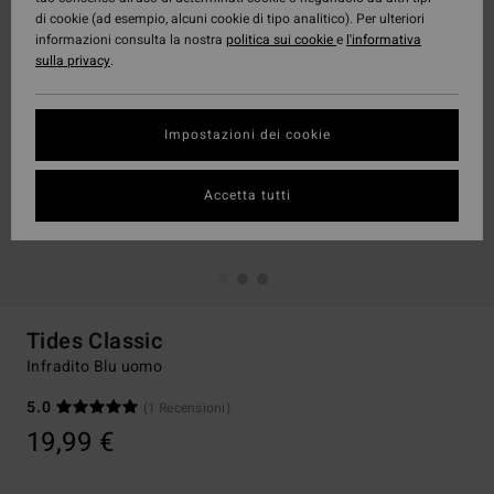
di cookie (ad esempio, alcuni cookie di tipo analitico). Per ulteriori
informazioni consulta la nostra
politica sui cookie
e
l'informativa
sulla privacy
.
Impostazioni dei cookie
Accetta tutti
Tides Classic
Infradito Blu uomo
5.0
(1 Recensioni)
19,99 €