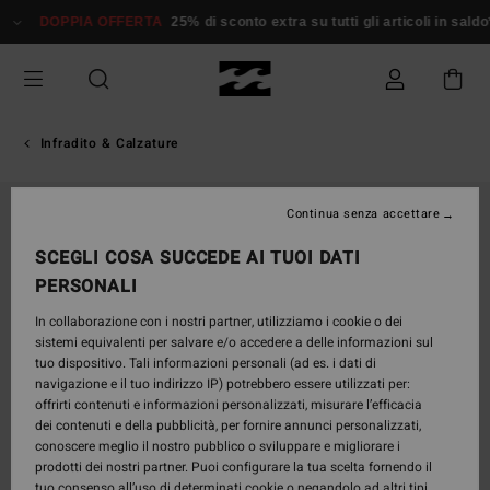
Salta
DOPPIA OFFERTA
25% di sconto extra su tutti gli articoli in saldo*
alle
informazioni
sul
prodotto
Infradito & Calzature
Continua senza accettare
SCEGLI COSA SUCCEDE AI TUOI DATI
PERSONALI
In collaborazione con i nostri partner, utilizziamo i cookie o dei
sistemi equivalenti per salvare e/o accedere a delle informazioni sul
tuo dispositivo. Tali informazioni personali (ad es. i dati di
navigazione e il tuo indirizzo IP) potrebbero essere utilizzati per:
offrirti contenuti e informazioni personalizzati, misurare l’efficacia
dei contenuti e della pubblicità, per fornire annunci personalizzati,
conoscere meglio il nostro pubblico o sviluppare e migliorare i
prodotti dei nostri partner. Puoi configurare la tua scelta fornendo il
tuo consenso all’uso di determinati cookie o negandolo ad altri tipi