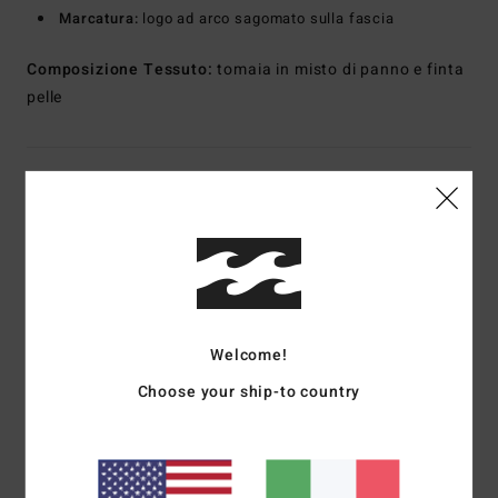
Marcatura:
logo ad arco sagomato sulla fascia
Composizione
Tessuto:
tomaia in misto di panno e finta
pelle
Spedizioni e Resi
Recensioni dei clienti
Punteggio medio
Welcome!
5.0
Choose your ship-to country
/5
basato su
1 recensioni verificate
dal giugno 2026