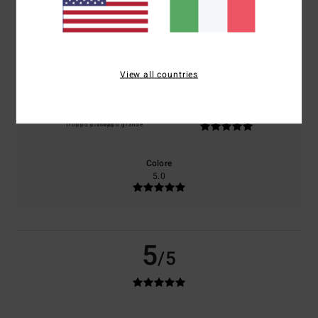
Il 100% dei nostri clienti consiglia questo prodotto
Comfort
Rapporto qualità-prezzo
5.0
5.0
View all countries
Taglia
Materiale
5.0
Troppo piccolo
Troppo grande
Colore
5.0
5
/5